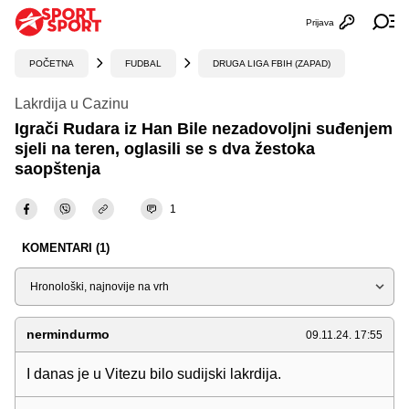
Prijava
Otvori profi
Ot
POČETNA
FUDBAL
DRUGA LIGA FBIH (ZAPAD)
Lakrdija u Cazinu
Igrači Rudara iz Han Bile nezadovoljni suđenjem
sjeli na teren, oglasili se s dva žestoka
saopštenja
1
KOMENTARI (1)
Sortiraj
nermindurmo
09.11.24. 17:55
I danas je u Vitezu bilo sudijski lakrdija.