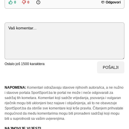
0
0
Odgovori
Komentar
Ostalo još
1500
karaktera
POŠALJI
NAPOMENA:
Komentari odražavaju stavove njihovih autora/ica, a ne nužno
i stavove portala SportSport.ba te portal ne može i neće odgovarati za
sadržaj tih kometara. Komentari koji sadrže vrijeđanja, psovanja i vulgaran
riječnik mogu biti uklonjeni bez najave i objašnjenja, ali to ne obavezuje
SportSport.ba da obriše sve komentare koji krše pravila. Čitanjem prihvatate
mogućnost da među komentarima mogu biti pronađeni sadržaji koji mogu
biti u suprotnosti sa vašim uvjerenjima.
NAJNOVIJE VIJESTI