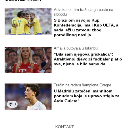
Advokatski tim traži da ga puste na
slobodu
S Brazilom osvojio Kup
Konfederacija, ima i Kup UEFA, a
sada leži u zatvoru zbog
porodičnog nasilja
Amalia putovala u Istanbul
"Bila sam njegova grickalica":
Atraktivnoj djevojci fudbaler platio
sve, njeno je bilo samo da...
Turčin na radaru šampiona Evrope
U Madridu zatečeni mahnitom
ponudom koja je upravo stigla za
Ardu Gulera!
3
KONTAKT