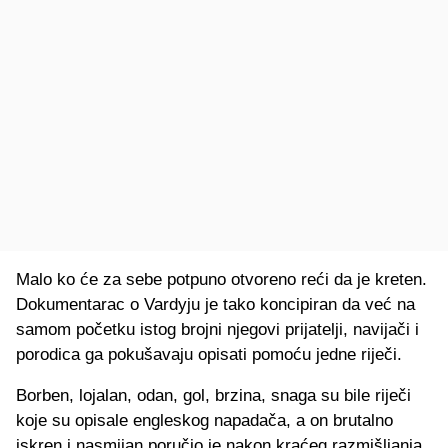
Malo ko će za sebe potpuno otvoreno reći da je kreten.
Dokumentarac o Vardyju je tako koncipiran da već na
samom početku istog brojni njegovi prijatelji, navijači i
porodica ga pokušavaju opisati pomoću jedne riječi.
Borben, lojalan, odan, gol, brzina, snaga su bile riječi
koje su opisale engleskog napadača, a on brutalno
iskren i nasmijan poručio je nakon kraćeg razmišljanja