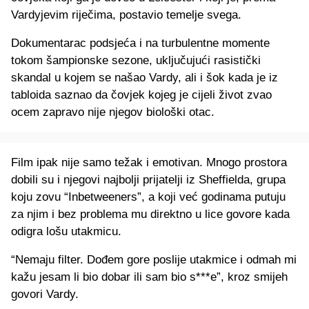
Vardyjevim riječima, postavio temelje svega.
Dokumentarac podsjeća i na turbulentne momente
tokom šampionske sezone, uključujući rasistički
skandal u kojem se našao Vardy, ali i šok kada je iz
tabloida saznao da čovjek kojeg je cijeli život zvao
ocem zapravo nije njegov biološki otac.
Film ipak nije samo težak i emotivan. Mnogo prostora
dobili su i njegovi najbolji prijatelji iz Sheffielda, grupa
koju zovu “Inbetweeners”, a koji već godinama putuju
za njim i bez problema mu direktno u lice govore kada
odigra lošu utakmicu.
“Nemaju filter. Dođem gore poslije utakmice i odmah mi
kažu jesam li bio dobar ili sam bio s***e”, kroz smijeh
govori Vardy.