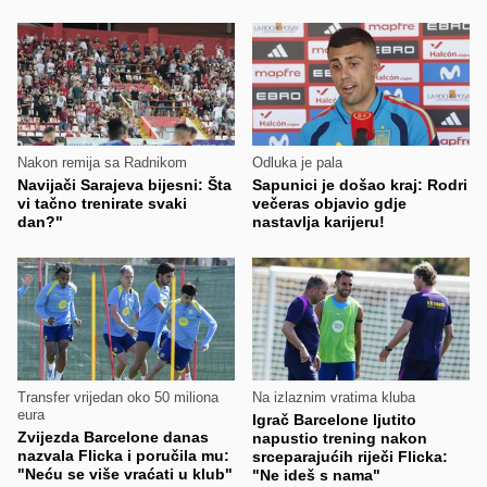
Nakon remija sa Radnikom
Odluka je pala
Navijači Sarajeva bijesni: Šta
Sapunici je došao kraj: Rodri
vi tačno trenirate svaki
večeras objavio gdje
dan?"
nastavlja karijeru!
Transfer vrijedan oko 50 miliona
Na izlaznim vratima kluba
eura
Igrač Barcelone ljutito
Zvijezda Barcelone danas
napustio trening nakon
nazvala Flicka i poručila mu:
srceparajućih riječi Flicka:
"Neću se više vraćati u klub"
"Ne ideš s nama"