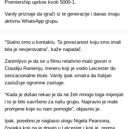
Premiership uprkos kvoti 5000-1.
Vardy priznaje da igrači iz te generacije i danas imaju
aktivnu WhatsApp grupu.
“Stalno smo u kontaktu. Ta povezanost koju smo imali
bila je nevjerovatna”, kaže napadač.
Zanimljivo je da se u filmu relativno malo govori o
Claudiju Ranieriju, treneru koji je vodio Leicester do
senzacionalne titule. Vardy ipak smatra da Italijan
zaslužuje ogromne zasluge.
“Kada je došao rekao je da ne želi mnogo toga mijenjati
i to je bilo savršeno za našu grupu. Napravio je male
promjene koje su nam pomogle”, objasnio je.
Ipak, posebno je naglasio ulogu Nigela Pearsona,
čovjeka koji ga je doveo u Leicester i koji je, prema