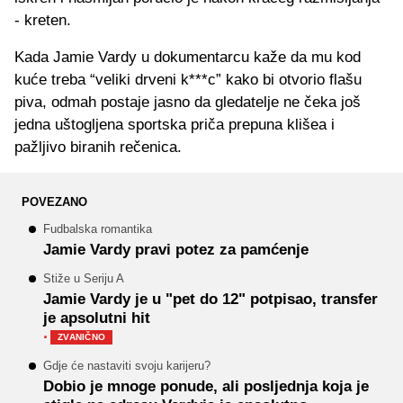
- kreten.
Kada Jamie Vardy u dokumentarcu kaže da mu kod
kuće treba “veliki drveni k***c” kako bi otvorio flašu
piva, odmah postaje jasno da gledatelje ne čeka još
jedna uštogljena sportska priča prepuna klišea i
pažljivo biranih rečenica.
POVEZANO
Fudbalska romantika
Jamie Vardy pravi potez za pamćenje
Stiže u Seriju A
Jamie Vardy je u "pet do 12" potpisao, transfer
je apsolutni hit
·
ZVANIČNO
Gdje će nastaviti svoju karijeru?
Dobio je mnoge ponude, ali posljednja koja je