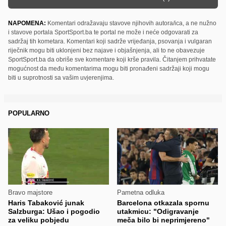
NAPOMENA:
Komentari odražavaju stavove njihovih autora/ica, a ne nužno
i stavove portala SportSport.ba te portal ne može i neće odgovarati za
sadržaj tih kometara. Komentari koji sadrže vrijeđanja, psovanja i vulgaran
riječnik mogu biti uklonjeni bez najave i objašnjenja, ali to ne obavezuje
SportSport.ba da obriše sve komentare koji krše pravila. Čitanjem prihvatate
mogućnost da među komentarima mogu biti pronađeni sadržaji koji mogu
biti u suprotnosti sa vašim uvjerenjima.
POPULARNO
Bravo majstore
Pametna odluka
Haris Tabaković junak
Barcelona otkazala spornu
Salzburga: Ušao i pogodio
utakmicu: "Odigravanje
za veliku pobjedu
meča bilo bi neprimjereno"