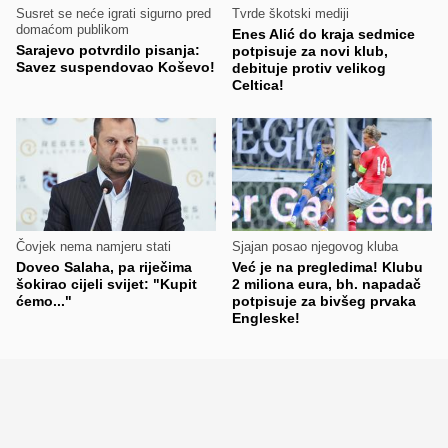
Susret se neće igrati sigurno pred
Tvrde škotski mediji
domaćom publikom
Enes Alić do kraja sedmice
Sarajevo potvrdilo pisanja:
potpisuje za novi klub,
Savez suspendovao Koševo!
debituje protiv velikog
Celtica!
Čovjek nema namjeru stati
Sjajan posao njegovog kluba
Doveo Salaha, pa riječima
Već je na pregledima! Klubu
šokirao cijeli svijet: "Kupit
2 miliona eura, bh. napadač
ćemo..."
potpisuje za bivšeg prvaka
Engleske!