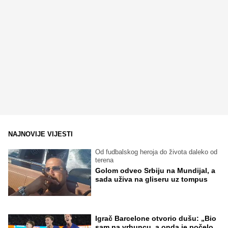
NAJNOVIJE VIJESTI
Od fudbalskog heroja do života daleko od
terena
Golom odveo Srbiju na Mundijal, a
sada uživa na gliseru uz tompus
Igrač Barcelone otvorio dušu: „Bio
sam na vrhuncu, a onda je počelo