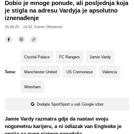
Dobio je mnoge ponude, ali posljednja koja
je stigla na adresu Vardyja je apsolutno
iznenađenje
26.08.25. - 16:42,
Esmer Oštraković
Crystal Palace
FC Rangers
Jamie Vardy
Teme:
Manchester United
US Cremonese
Valencia
Wrexham
Dodajte SportSport u vaš Google izbor
Jamie Vardy razmatra gdje da nastavi svoju
nogometnu karijeru, a ni odlazak van Engleske je
opcija za ovog sjajnog napadača.