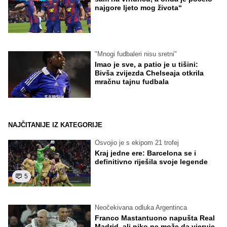
najgore ljeto mog života“
"Mnogi fudbaleri nisu sretni"
Imao je sve, a patio je u tišini:
Bivša zvijezda Chelseaja otkrila
mračnu tajnu fudbala
NAJČITANIJE IZ KATEGORIJE
Osvojio je s ekipom 21 trofej
Kraj jedne ere: Barcelona se i
definitivno riješila svoje legende
5
Neočekivana odluka Argentinca
Franco Mastantuono napušta Real
Madrid, ali niko ne može da vjeruje