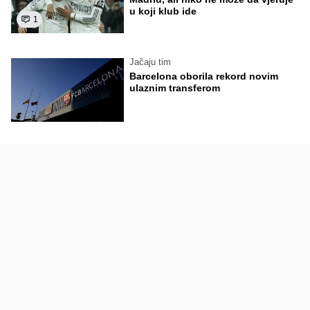
u koji klub ide
1
Jačaju tim
Barcelona oborila rekord novim
ulaznim transferom