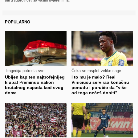
biti u suprotnosti sa vašim uvjerenjima.
POPULARNO
Tragedija potresla sve
Čeka se rasplet velike sage
Ubijen kapiten najtrofejnijeg
I to mu je malo? Real
kluba! Preminuo nakon
Viniciusu servirao konačnu
brutalnog napada kod svog
ponudu i poručio da "više
doma
od toga nećeš dobiti"