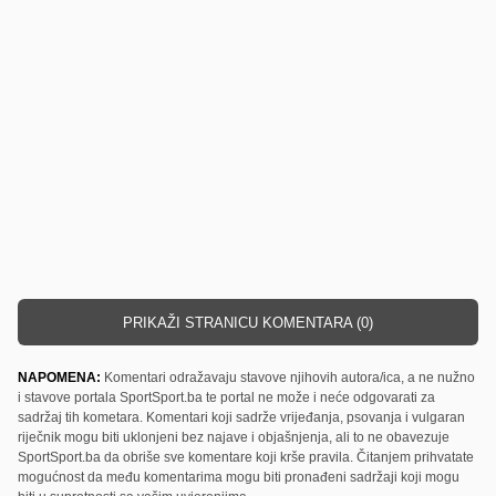
PRIKAŽI STRANICU KOMENTARA (0)
NAPOMENA:
Komentari odražavaju stavove njihovih autora/ica, a ne nužno
i stavove portala SportSport.ba te portal ne može i neće odgovarati za
sadržaj tih kometara. Komentari koji sadrže vrijeđanja, psovanja i vulgaran
riječnik mogu biti uklonjeni bez najave i objašnjenja, ali to ne obavezuje
SportSport.ba da obriše sve komentare koji krše pravila. Čitanjem prihvatate
mogućnost da među komentarima mogu biti pronađeni sadržaji koji mogu