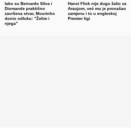
Iako su Bernardo Silva i
Hansi Flick nije dugo žalio za
Diomande praktično
Araujom, već mu je pronašao
završena stvar, Mourinho
zamjenu i to u engleskoj
donio odluku: "Želim i
Premier ligi
njega"