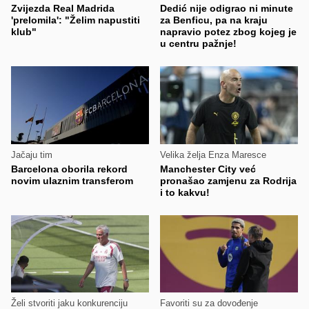
Zvijezda Real Madrida
Dedić nije odigrao ni minute
'prelomila': "Želim napustiti
za Benficu, pa na kraju
klub"
napravio potez zbog kojeg je
u centru pažnje!
Jačaju tim
Velika želja Enza Maresce
Barcelona oborila rekord
Manchester City već
novim ulaznim transferom
pronašao zamjenu za Rodrija
i to kakvu!
Želi stvoriti jaku konkurenciju
Favoriti su za dovođenje