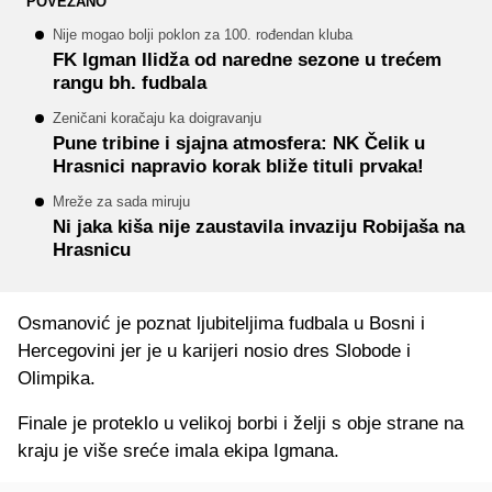
POVEZANO
Nije mogao bolji poklon za 100. rođendan kluba
FK Igman Ilidža od naredne sezone u trećem
rangu bh. fudbala
Zeničani koračaju ka doigravanju
Pune tribine i sjajna atmosfera: NK Čelik u
Hrasnici napravio korak bliže tituli prvaka!
Mreže za sada miruju
Ni jaka kiša nije zaustavila invaziju Robijaša na
Hrasnicu
Osmanović je poznat ljubiteljima fudbala u Bosni i
Hercegovini jer je u karijeri nosio dres Slobode i
Olimpika.
Finale je proteklo u velikoj borbi i želji s obje strane na
kraju je više sreće imala ekipa Igmana.