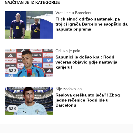
NAJČITANIJE IZ KATEGORIJE
Vratili se u Barcelonu
Flick sinoć održao sastanak, pa
trojici igrača Barcelone saopštio da
napuste pripreme
Odluka je pala
Sapunici je došao kraj: Rodri
večeras objavio gdje nastavlja
karijeru!
2
Nije zadovoljan
Realova greška stoljeća?! Zbog
jedne rečenice Rodri ide u
Barcelonu
6