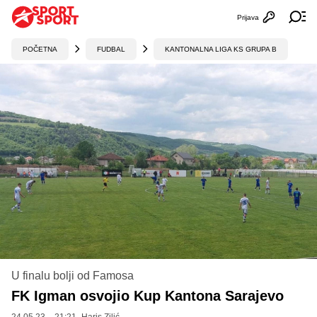
Prijava
Otvori profi
Ot
POČETNA
FUDBAL
KANTONALNA LIGA KS GRUPA B
U finalu bolji od Famosa
FK Igman osvojio Kup Kantona Sarajevo