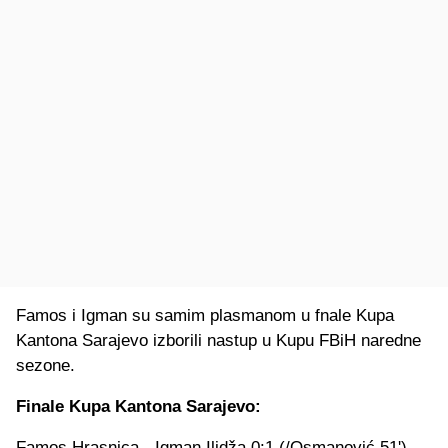
Famos i Igman su samim plasmanom u fnale Kupa
Kantona Sarajevo izborili nastup u Kupu FBiH naredne
sezone.
Finale Kupa Kantona Sarajevo:
Famos Hrasnica - Igman Ilidža 0:1 (/Osmanović 51')