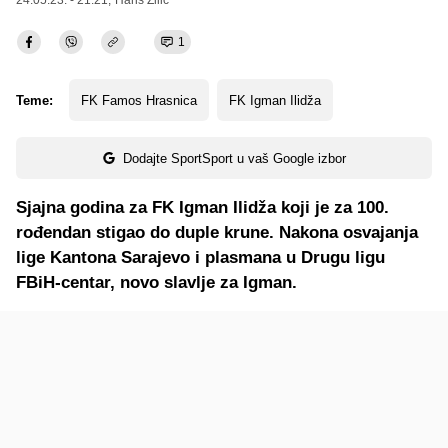
24.05.23. - 21:21,
Haris Zilić
1
Teme:
FK Famos Hrasnica
FK Igman Ilidža
Dodajte SportSport u vaš Google izbor
Sjajna godina za FK Igman Ilidža koji je za 100.
rođendan stigao do duple krune. Nakona osvajanja
lige Kantona Sarajevo i plasmana u Drugu ligu
FBiH-centar, novo slavlje za Igman.