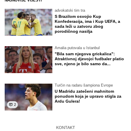
NAJNOVIJE VIJESTI
advokatski tim tra
S Brazilom osvojio Kup
Konfederacija, ima i Kup UEFA, a
sada leži u zatvoru zbog
porodičnog nasilja
Amalia putovala u Istanbul
"Bila sam njegova grickalica":
Atraktivnoj djevojci fudbaler platio
sve, njeno je bilo samo da...
Turčin na radaru šampiona Evrope
U Madridu zatečeni mahnitom
ponudom koja je upravo stigla za
Ardu Gulera!
2
KONTAKT