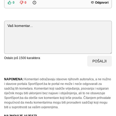
0
0
Odgovori
Komentar
Ostalo još
1500
karaktera
POŠALJI
NAPOMENA:
Komentari odražavaju stavove njihovih autora/ica, a ne nužno
i stavove portala SportSport.ba te portal ne može i neće odgovarati za
sadržaj tih kometara. Komentari koji sadrže vrijeđanja, psovanja i vulgaran
riječnik mogu biti uklonjeni bez najave i objašnjenja, ali to ne obavezuje
SportSport.ba da obriše sve komentare koji krše pravila. Čitanjem prihvatate
mogućnost da među komentarima mogu biti pronađeni sadržaji koji mogu
biti u suprotnosti sa vašim uvjerenjima.