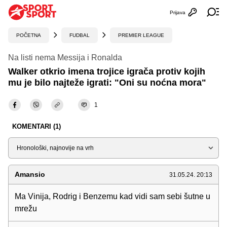
Prijava
Otvori profi
Ot
POČETNA
FUDBAL
PREMIER LEAGUE
Na listi nema Messija i Ronalda
Walker otkrio imena trojice igrača protiv kojih
mu je bilo najteže igrati: "Oni su noćna mora"
1
KOMENTARI (1)
Sortiraj
Amansio
31.05.24. 20:13
Ma Vinija, Rodrig i Benzemu kad vidi sam sebi šutne u
mrežu