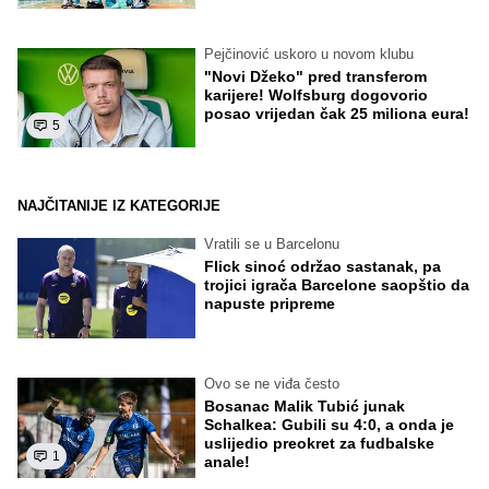
Pejčinović uskoro u novom klubu
"Novi Džeko" pred transferom
karijere! Wolfsburg dogovorio
posao vrijedan čak 25 miliona eura!
5
NAJČITANIJE IZ KATEGORIJE
Vratili se u Barcelonu
Flick sinoć održao sastanak, pa
trojici igrača Barcelone saopštio da
napuste pripreme
Ovo se ne viđa često
Bosanac Malik Tubić junak
Schalkea: Gubili su 4:0, a onda je
uslijedio preokret za fudbalske
1
anale!