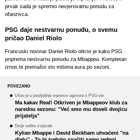
prvak sada je spremio nevjerovatnu ponudu za
ofanzivca.
PSG daje nestvarnu ponudu, o svemu
pričao Daniel Riolo
Francuski novinar Daniel Riolo otkrio je kako PSG
priprema nestvarnu ponudu za Mbappea. Kompletan
iznos bi premašio sto miliona eura po sezoni.
POVEZANO
Ušao je u posljednje mjesece ugovora s PSG-om
Ma kakav Real! Otkriven je Mbappeov klub za
narednu sezonu: "Već smo mu doveli dvojicu
prijatelja"
Dvije velike zvijezde
Kylian Mbappe i David Beckham uhvaćeni "na
djelu" - To bi trebalo značiti samo jedno!