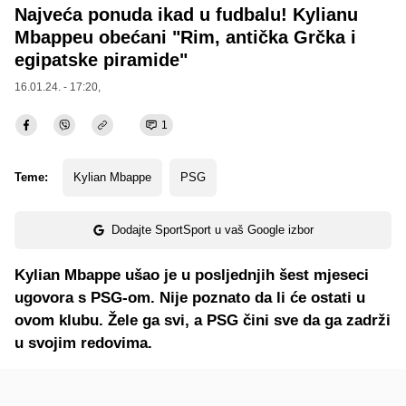
Najveća ponuda ikad u fudbalu! Kylianu
Mbappeu obećani "Rim, antička Grčka i
egipatske piramide"
16.01.24. - 17:20,
1
Teme:
Kylian Mbappe
PSG
Dodajte SportSport u vaš Google izbor
Kylian Mbappe ušao je u posljednjih šest mjeseci
ugovora s PSG-om. Nije poznato da li će ostati u
ovom klubu. Žele ga svi, a PSG čini sve da ga zadrži
u svojim redovima.