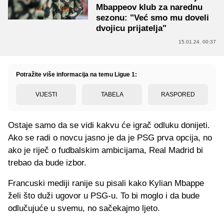
Mbappeov klub za narednu
sezonu: "Već smo mu doveli
dvojicu prijatelja"
15.01.24. 00:37
Potražite više informacija na temu Ligue 1:
VIJESTI
TABELA
RASPORED
Ostaje samo da se vidi kakvu će igrač odluku donijeti.
Ako se radi o novcu jasno je da je PSG prva opcija, no
ako je riječ o fudbalskim ambicijama, Real Madrid bi
trebao da bude izbor.
Francuski mediji ranije su pisali kako Kylian Mbappe
želi što duži ugovor u PSG-u. To bi moglo i da bude
odlučujuće u svemu, no sačekajmo ljeto.