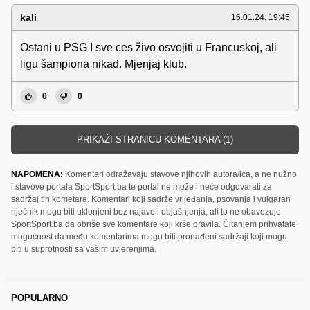
kali
16.01.24. 19:45
Ostani u PSG I sve ces živo osvojiti u Francuskoj, ali
ligu šampiona nikad. Mjenjaj klub.
0
0
PRIKAŽI STRANICU KOMENTARA (1)
NAPOMENA:
Komentari odražavaju stavove njihovih autora/ica, a ne nužno
i stavove portala SportSport.ba te portal ne može i neće odgovarati za
sadržaj tih kometara. Komentari koji sadrže vrijeđanja, psovanja i vulgaran
riječnik mogu biti uklonjeni bez najave i objašnjenja, ali to ne obavezuje
SportSport.ba da obriše sve komentare koji krše pravila. Čitanjem prihvatate
mogućnost da među komentarima mogu biti pronađeni sadržaji koji mogu
biti u suprotnosti sa vašim uvjerenjima.
POPULARNO