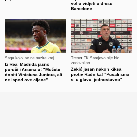
volio vidjeti u dresu
Barcelone
Saga kojoj se ne nazire kraj
Trener FK Sarajevo nije bio
zadovoljan
Iz Real Madrida jasno
Zekić jasan nakon kiksa
poručili Arsenalu: "Možete
protiv Radnika! "Pucali smo
dobiti Viniciusa Juniora, ali
si u glavu, jednostavno"
ne ispod ove cijene"