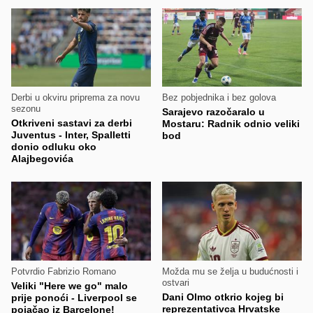
Derbi u okviru priprema za novu
Bez pobjednika i bez golova
sezonu
Sarajevo razočaralo u
Otkriveni sastavi za derbi
Mostaru: Radnik odnio veliki
Juventus - Inter, Spalletti
bod
donio odluku oko
Alajbegovića
Potvrdio Fabrizio Romano
Možda mu se želja u budućnosti i
ostvari
Veliki "Here we go" malo
Dani Olmo otkrio kojeg bi
prije ponoći - Liverpool se
reprezentativca Hrvatske
pojačao iz Barcelone!