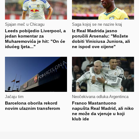
Sjajan meč u Chicagu
Saga kojoj se ne nazire kraj
Leeds pobijedio Liverpool, a
Iz Real Madrida jasno
jedan komentar za
poručili Arsenalu: "Možete
Muharemovića je hit: "On će
dobiti Viniciusa Juniora, ali
idućeg ljeta..."
ne ispod ove cijene"
Jačaju tim
Neočekivana odluka Argentinca
Barcelona oborila rekord
Franco Mastantuono
novim ulaznim transferom
napušta Real Madrid, ali niko
ne može da vjeruje u koji
klub ide