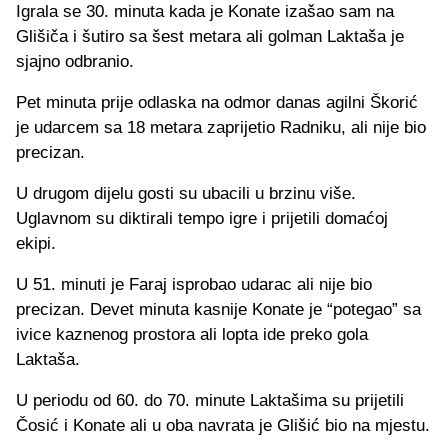
Igrala se 30. minuta kada je Konate izašao sam na
Glišiča i šutiro sa šest metara ali golman Laktaša je
sjajno odbranio.
Pet minuta prije odlaska na odmor danas agilni Škorić
je udarcem sa 18 metara zaprijetio Radniku, ali nije bio
precizan.
U drugom dijelu gosti su ubacili u brzinu više.
Uglavnom su diktirali tempo igre i prijetili domaćoj
ekipi.
U 51. minuti je Faraj isprobao udarac ali nije bio
precizan. Devet minuta kasnije Konate je “potegao” sa
ivice kaznenog prostora ali lopta ide preko gola
Laktaša.
U periodu od 60. do 70. minute Laktašima su prijetili
Čosić i Konate ali u oba navrata je Glišić bio na mjestu.