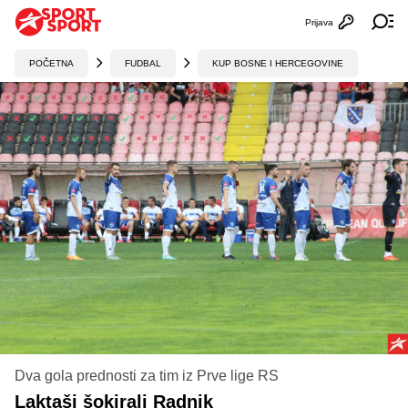
Prijava
Otvori profi
Ot
POČETNA
FUDBAL
KUP BOSNE I HERCEGOVINE
Dva gola prednosti za tim iz Prve lige RS
Laktaši šokirali Radnik