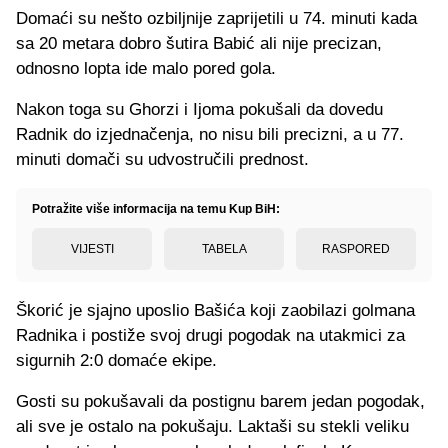
Domaći su nešto ozbiljnije zaprijetili u 74. minuti kada
sa 20 metara dobro šutira Babić ali nije precizan,
odnosno lopta ide malo pored gola.
Nakon toga su Ghorzi i Ijoma pokušali da dovedu
Radnik do izjednačenja, no nisu bili precizni, a u 77.
minuti domači su udvostručili prednost.
Potražite više informacija na temu Kup BiH:
VIJESTI
TABELA
RASPORED
Škorić je sjajno uposlio Bašića koji zaobilazi golmana
Radnika i postiže svoj drugi pogodak na utakmici za
sigurnih 2:0 domaće ekipe.
Gosti su pokušavali da postignu barem jedan pogodak,
ali sve je ostalo na pokušaju. Laktaši su stekli veliku