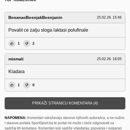
BosanacBosnjakBosnjanin
25.02.26. 15:46
Povalit ce zalju sloga laktasi polufinale
1
2
mismali
25.02.26. 18:05
Kladara
1
0
PRIKAŽI STRANICU KOMENTARA (4)
NAPOMENA:
Komentari odražavaju stavove njihovih autora/ica, a ne nužno
i stavove portala SportSport.ba te portal ne može i neće odgovarati za
sadržaj tih kometara. Komentari koji sadrže vrijeđanja, psovanja i vulgaran