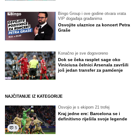
Bingo Group i ove godine otvara vrata
VIP događaja građanima
Osvojite ulaznice za koncert Petra
Graše
Konačno je sve dogovoreno
Dok se čeka rasplet sage oko
Viniciusa čelnici Arsenala završili
još jedan transfer za pamćenje
NAJČITANIJE IZ KATEGORIJE
Osvojio je s ekipom 21 trofej
Kraj jedne ere: Barcelona se i
definitivno riješila svoje legende
5