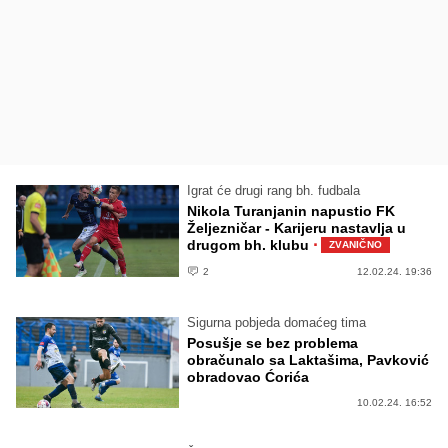
Igrat će drugi rang bh. fudbala
Nikola Turanjanin napustio FK
Željezničar - Karijeru nastavlja u
·
drugom bh. klubu
ZVANIČNO
2
12.02.24. 19:36
Sigurna pobjeda domaćeg tima
Posušje se bez problema
obračunalo sa Laktašima, Pavković
obradovao Ćorića
10.02.24. 16:52