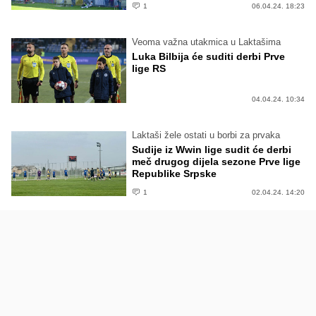
1
06.04.24. 18:23
Veoma važna utakmica u Laktašima
Luka Bilbija će suditi derbi Prve
lige RS
04.04.24. 10:34
Laktaši žele ostati u borbi za prvaka
Sudije iz Wwin lige sudit će derbi
meč drugog dijela sezone Prve lige
Republike Srpske
1
02.04.24. 14:20