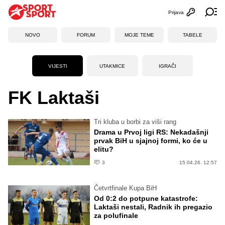
Prijava
Otvori profi
Ot
NOVO
FORUM
MOJE TEME
TABELE
VIJESTI
UTAKMICE
IGRAČI
FK Laktaši
Tri kluba u borbi za viši rang
Drama u Prvoj ligi RS: Nekadašnji
prvak BiH u sjajnoj formi, ko će u
elitu?
3
15.04.26. 12:57
Četvrtfinale Kupa BiH
Od 0:2 do potpune katastrofe:
Laktaši nestali, Radnik ih pregazio
za polufinale