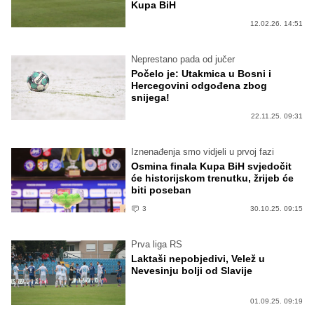
Kupa BiH
12.02.26. 14:51
Neprestano pada od jučer
Počelo je: Utakmica u Bosni i
Hercegovini odgođena zbog
snijega!
22.11.25. 09:31
Iznenađenja smo vidjeli u prvoj fazi
Osmina finala Kupa BiH svjedočit
će historijskom trenutku, žrijeb će
biti poseban
3
30.10.25. 09:15
Prva liga RS
Laktaši nepobjedivi, Velež u
Nevesinju bolji od Slavije
01.09.25. 09:19