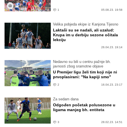
1
05.08.23. 19:58
Velika pobjeda ekipe iz Kanjona Tijesno
Laktaši su se nadali, ali uzalud:
Krupa im u derbiju sezone očitala
lekciju
26.04.23. 19:14
Nedavno su bili u centru pažnje bh.
javnosti zbog sramotne objave
U Premijer ligu želi tim koji nije ni
prvoplasirani: "Na kapiji smo"
2
16.04.23. 23:17
Za sedam dana
Odgođen početak polusezone u
ligama manjeg bh. entiteta
3
28.02.23. 14:51