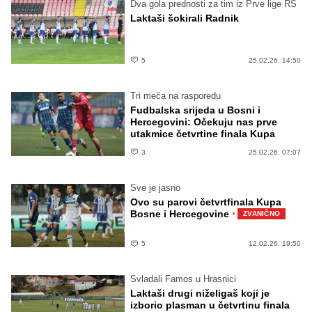
Dva gola prednosti za tim iz Prve lige RS
Laktaši šokirali Radnik
5
25.02.26. 14:50
Tri meča na rasporedu
Fudbalska srijeda u Bosni i
Hercegovini: Očekuju nas prve
utakmice četvrtine finala Kupa
3
25.02.26. 07:07
Sve je jasno
Ovo su parovi četvrtfinala Kupa
·
Bosne i Hercegovine
ZVANIČNO
5
12.02.26. 19:50
Svladali Famos u Hrasnici
Laktaši drugi niželigaš koji je
izborio plasman u četvrtinu finala