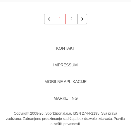
1
2
Previous
Next
KONTAKT
IMPRESSUM
MOBILNE APLIKACIJE
MARKETING
Copyright 2008-26. SportSport d.o.o. ISSN 2744-2195. Sva prava
zadržana. Zabranjeno preuzimanje sadržaja bez dozvole izdavača.
Pravila
o zaštiti privatnosti.