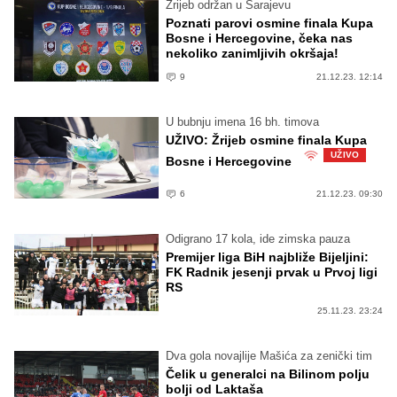
Žrijeb održan u Sarajevu
Poznati parovi osmine finala Kupa
Bosne i Hercegovine, čeka nas
nekoliko zanimljivih okršaja!
9
21.12.23. 12:14
U bubnju imena 16 bh. timova
UŽIVO: Žrijeb osmine finala Kupa
UŽIVO
Bosne i Hercegovine
6
21.12.23. 09:30
Odigrano 17 kola, ide zimska pauza
Premijer liga BiH najbliže Bijeljini:
FK Radnik jesenji prvak u Prvoj ligi
RS
25.11.23. 23:24
Dva gola novajlije Mašića za zenički tim
Čelik u generalci na Bilinom polju
bolji od Laktaša