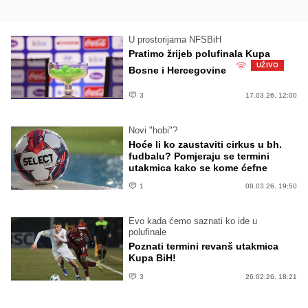
U prostorijama NFSBiH
Pratimo žrijeb polufinala Kupa
UŽIVO
Bosne i Hercegovine
3
17.03.26. 12:00
Novi "hobi"?
Hoće li ko zaustaviti cirkus u bh.
fudbalu? Pomjeraju se termini
utakmica kako se kome ćefne
1
08.03.26. 19:50
Evo kada ćemo saznati ko ide u
polufinale
Poznati termini revanš utakmica
Kupa BiH!
3
26.02.26. 18:21