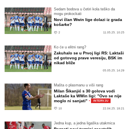
Sedam bodova u četiri kola teško da
mogu prokockati
Novi član Wwin lige dolazi iz grada
košarke?
2
11.05.25. 10:25
Ko će u elitni rang?
Zakuhalo se u Prvoj ligi RS: Laktaši
od gotovog prave veresiju, BSK im
nikad bliže
05.05.25. 14:29
Mašta o plasmanu u viši rang
Milan Šikanjić s 30 golova vodi
Laktaše ka WWin ligi: "Ovo se nije
·
moglo ni sanjati"
INTERVJU
10
22.04.25. 18:21
Jedna kup, a jedna ligaška utakmica
Poznati novi termini zaostalih