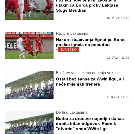
utakmica Borca protiv Laktaša i
Sloge Meridian
07.11.24. 13:17
Račić u Laktašima
Nakon izbacivanja Egnatije, Borac
poslao igrača na posudbu
·
ZVANIČNO
19.07.24. 11:56
Bajić će voditi ekipu do kraja sezone
Ostali bez šanse za Wwin ligu, ali
neće mijenjati trenera
10.04.24. 12:22
Derbi u Laktašima
Borba za društvo najboljih danas
dobila bitan odgovor: Radnik
"otvorio" vrata WWin lige