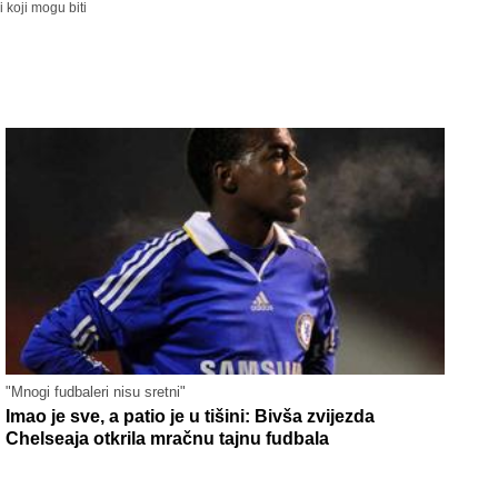
 koji mogu biti
"Mnogi fudbaleri nisu sretni"
Imao je sve, a patio je u tišini: Bivša zvijezda
Chelseaja otkrila mračnu tajnu fudbala