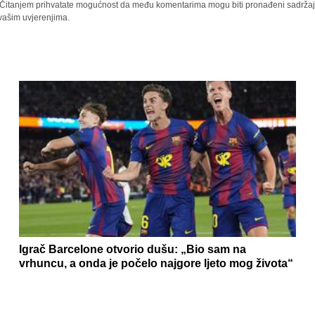
a. Čitanjem prihvatate mogućnost da među komentarima mogu biti pronađeni sadržaji
 vašim uvjerenjima.
Igrač Barcelone otvorio dušu: „Bio sam na
vrhuncu, a onda je počelo najgore ljeto mog života“