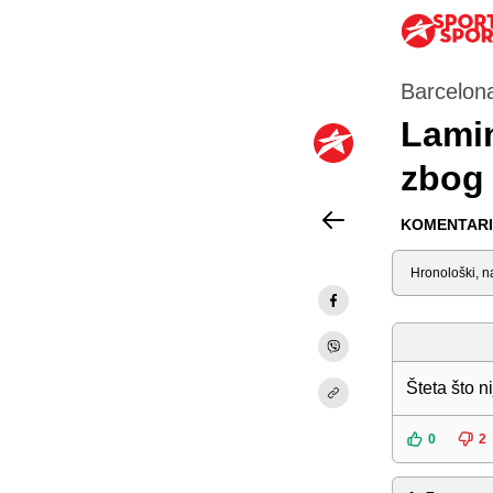
Barcelona
Lamin
zbog 
KOMENTARI 
Sortiraj
Šteta što 
0
2