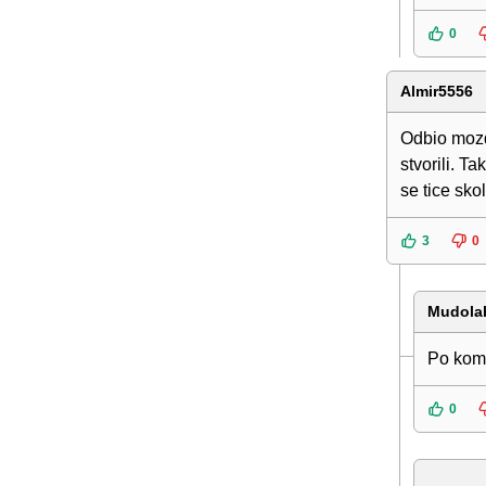
0
Almir5556
Odbio mozd
stvorili. T
se tice sko
3
0
Mudola
Po kome
0