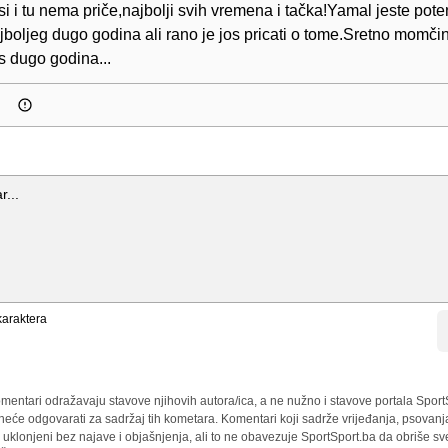
i i tu nema priče,najbolji svih vremena i tačka!Yamal jeste pote
boljeg dugo godina ali rano je jos pricati o tome.Sretno momčin
s dugo godina...
araktera
mentari odražavaju stavove njihovih autora/ica, a ne nužno i stavove portala Sport
 neće odgovarati za sadržaj tih kometara. Komentari koji sadrže vrijeđanja, psovanj
i uklonjeni bez najave i objašnjenja, ali to ne obavezuje SportSport.ba da obriše 