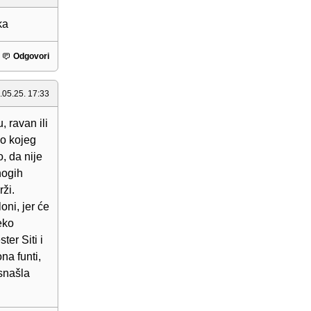
ka
Odgovori
.05.25. 17:33
, ravan ili
lo kojeg
, da nije
nogih
rži.
oni, jer će
eko
ter Siti i
na funti,
 snašla