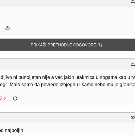
21
PRIKAŽI PRETHODNE ODGOVORE (1)
21
jedljivo ni punoljetan nije a vec jakih utakmica u nogama kao u t
jeg". Malo samo da povrede izbjegnu I samo nebo mu je granica
0
02
d najboljih