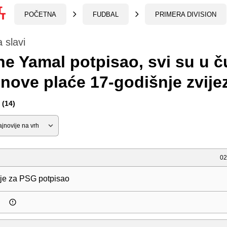
POČETNA
FUDBAL
PRIMERA DIVISION
 slavi
e Yamal potpisao, svi su u 
nove plaće 17-godišnje zvije
(14)
02
nije za PSG potpisao