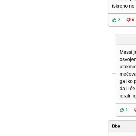
iskreno ne 
2
0
Messi j
osvojen
utakmic
mečeva 
ga iko 
da li ć
igrati l
1
Bba