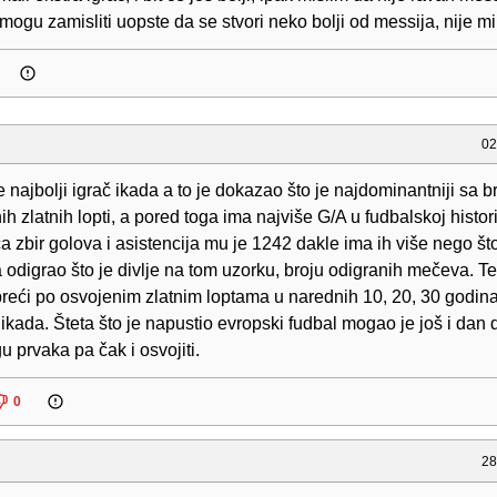
mogu zamisliti uopste da se stvori neko bolji od messija, nije mi
02
e najbolji igrač ikada a to je dokazao što je najdominantniji sa 
ih zlatnih lopti, a pored toga ima najviše G/A u fudbalskoj histor
a zbir golova i asistencija mu je 1242 dakle ima ih više nego što
odigrao što je divlje na tom uzorku, broju odigranih mečeva. T
preći po osvojenim zlatnim loptama u narednih 10, 20, 30 godin
e ikada. Šteta što je napustio evropski fudbal mogao je još i dan
igu prvaka pa čak i osvojiti.
0
28