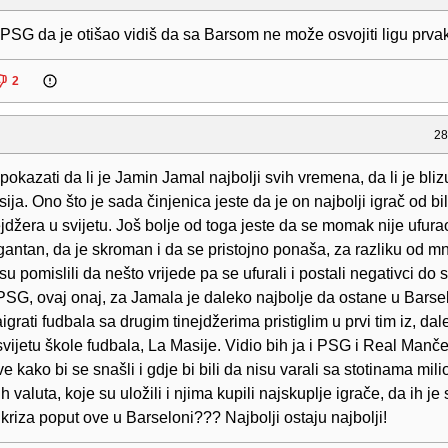
 PSG da je otišao vidiš da sa Barsom ne može osvojiti ligu prva
2
28
pokazati da li je Jamin Jamal najbolji svih vremena, da li je blizu
sija. Ono što je sada činjenica jeste da je on najbolji igrač od bi
jdžera u svijetu. Još bolje od toga jeste da se momak nije ufurao
gantan, da je skroman i da se pristojno ponaša, za razliku od m
su pomislili da nešto vrijede pa se ufurali i postali negativci do s
 PSG, ovaj onaj, za Jamala je daleko najbolje da ostane u Barsel
aigrati fudbala sa drugim tinejdžerima pristiglim u prvi tim iz, dal
svijetu škole fudbala, La Masije. Vidio bih ja i PSG i Real Mančes
e kako bi se snašli i gdje bi bili da nisu varali sa stotinama milio
h valuta, koje su uložili i njima kupili najskuplje igrače, da ih je
 kriza poput ove u Barseloni??? Najbolji ostaju najbolji!