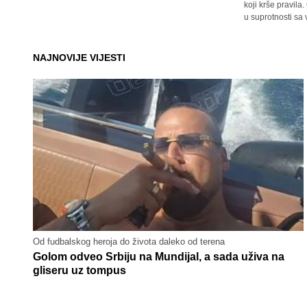
koji krše pravil
u suprotnosti sa
NAJNOVIJE VIJESTI
Od fudbalskog heroja do života daleko od terena
Golom odveo Srbiju na Mundijal, a sada uživa na
gliseru uz tompus