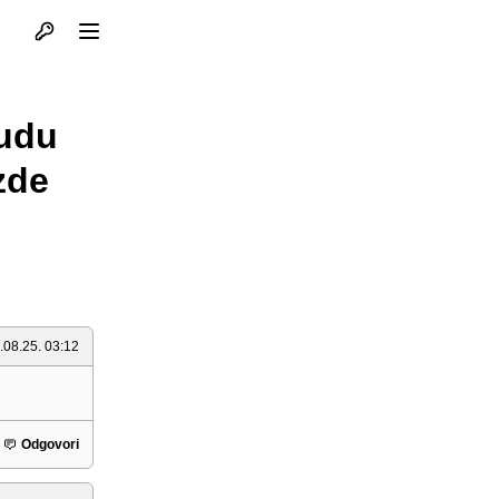
Otvori profil
Otvori meni
čudu
zde
.08.25. 03:12
Odgovori