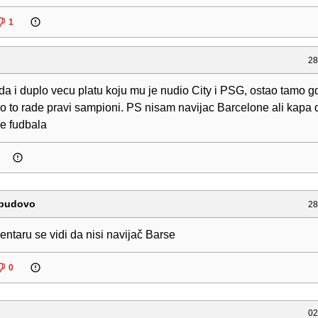
1
28
a i duplo vecu platu koju mu je nudio City i PSG, ostao tamo g
ako to rade pravi sampioni. PS nisam navijac Barcelone ali kapa 
le fudbala
budovo
28
ntaru se vidi da nisi navijač Barse
0
02