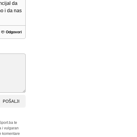
ncijal da
o i da nas
Odgovori
POŠALJI
Sport.ba te
a i vulgaran
sve komentare