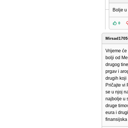
Bolje u
0
Mirsad1705
Vrijeme će 
bolji od Me
drugog tine
prgav i aro
drugih koji 
Pričajte vi
se u njoj n
najbolje u 
druge timov
eura i drugi
finansijska