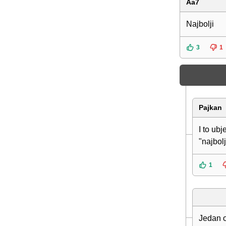
Aa7
Najbolji
3
1
Pajkan
I to ub
"najbol
1
Jedan o