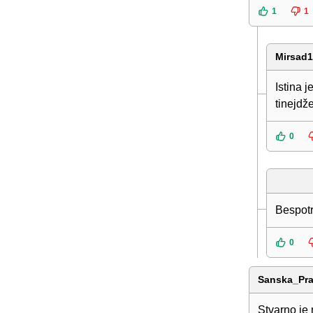
1
1
Mirsad
Istina j
tinejdže
0
Bespotr
0
Sanska_Pra
Stvarno je m