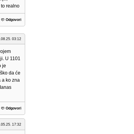
 to realno
Odgovori
.08.25. 03:12
brojem
iji. U 1101
 je
eško da će
a a ko zna
 danas
Odgovori
.05.25. 17:32