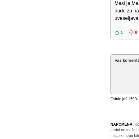
Mesi je Mes
bude za naj
uveseljava
1
0
Komentar
Ostalo još
1500
k
NAPOMENA:
Ko
portal ne može i
riječnik mogu bit