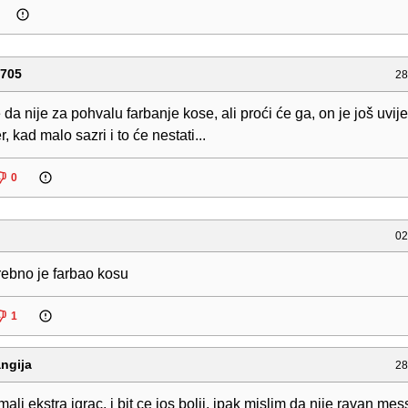
1705
28
e da nije za pohvalu farbanje kose, ali proći će ga, on je još uvij
r, kad malo sazri i to će nestati...
0
02
ebno je farbao kosu
1
ngija
28
ali ekstra igrac, i bit ce jos bolji, ipak mislim da nije ravan mess