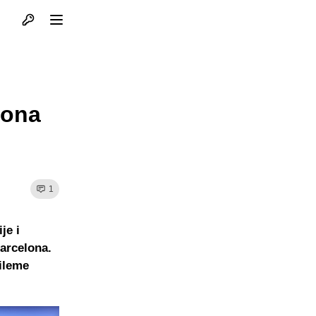
Otvori profil
Otvori meni
lona
1
je i
Barcelona.
dileme