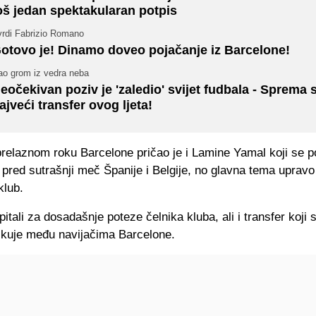
oš jedan spektakularan potpis
vrdi Fabrizio Romano
otovo je! Dinamo doveo pojačanje iz Barcelone!
ao grom iz vedra neba
eočekivan poziv je 'zaledio' svijet fudbala - Sprema 
ajveći transfer ovog ljeta!
prelaznom roku Barcelone pričao je i Lamine Yamal koji se p
pred sutrašnji meč Španije i Belgije, no glavna tema upravo 
klub.
itali za dosadašnje poteze čelnika kluba, ali i transfer koji s
ljkuje među navijačima Barcelone.