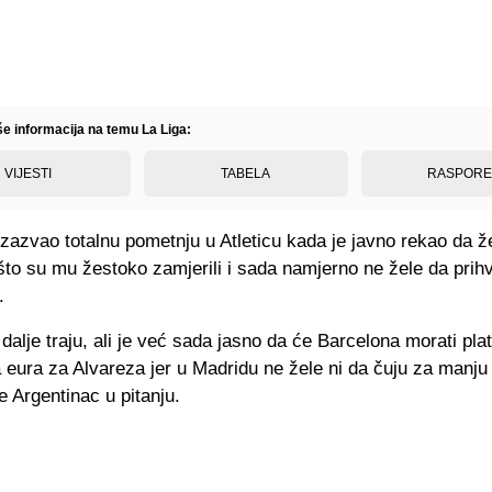
še informacija na temu La Liga:
VIJESTI
TABELA
RASPOR
izazvao totalnu pometnju u Atleticu kada je javno rekao da že
što su mu žestoko zamjerili i sada namjerno ne žele da prih
.
 dalje traju, ali je već sada jasno da će Barcelona morati pla
 eura za Alvareza jer u Madridu ne žele ni da čuju za manju 
e Argentinac u pitanju.