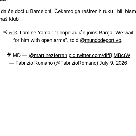
a će doći u Barceloni. Čekamo ga raširenih ruku i bili bism
naš klub".
🚨🇦🇷 Lamine Yamal: “I hope Julián joins Barça. We wait
for him with open arms”, told
@mundodeportivo
.
🎥 MD —
@martinezferran
pic.twitter.com/dIfBjMBctW
July 9, 2026
— Fabrizio Romano (@FabrizioRomano)