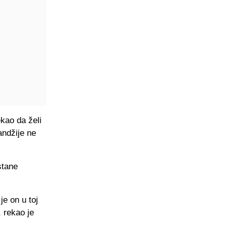
ekao da želi
andžije ne
stane
je on u toj
, rekao je