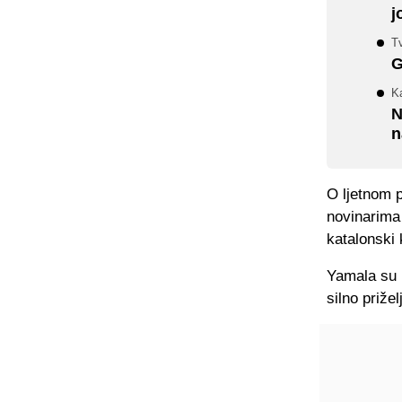
j
T
G
K
N
n
O ljetnom 
novinarima 
katalonski 
Yamala su p
silno priže