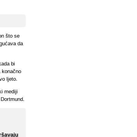
on što se
mogućava da
kada bi
da konačno
o ljeto.
i mediji
e Dortmund.
ršavaju