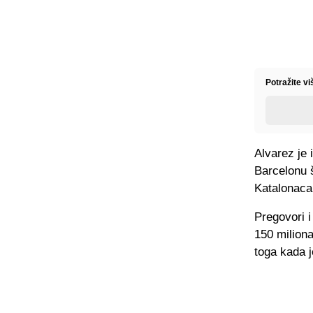
Potražite vi
Alvarez je 
Barcelonu 
Katalonaca
Pregovori i
150 miliona
toga kada j