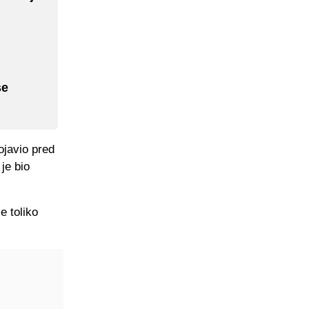
se
ojavio pred
je bio
e toliko