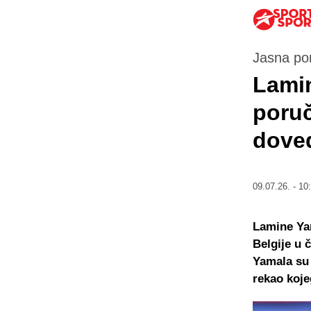
Jasna po
Lamin
poruč
doved
09.07.26. - 10
Lamine Yam
Belgije u 
Yamala su 
rekao koje