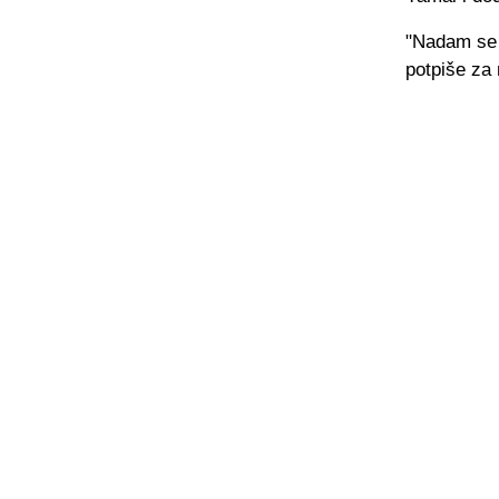
"Nadam se d
potpiše za 