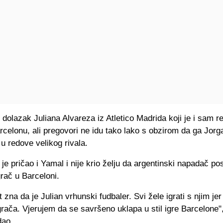
e dolazak Juliana Alvareza iz Atletico Madrida koji je i sam r
rcelonu, ali pregovori ne idu tako lako s obzirom da ga Jorg
i u redove velikog rivala.
je pričao i Yamal i nije krio želju da argentinski napadač po
rač u Barceloni.
et zna da je Julian vrhunski fudbaler. Svi žele igrati s njim jer 
igrača. Vjerujem da se savršeno uklapa u stil igre Barcelone"
dao.