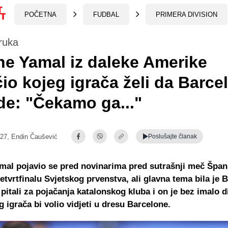
POČETNA
FUDBAL
PRIMERA DIVISION
ruka
e Yamal iz daleke Amerike
io kojeg igrača želi da Barce
e: "Čekamo ga..."
:27,
Endin Čaušević
Poslušajte
članak
al pojavio se pred novinarima pred sutrašnji meč Špani
četvrtfinalu Svjetskog prvenstva, ali glavna tema bila je 
pitali za pojačanja katalonskog kluba i on je bez imalo 
g igrača bi volio vidjeti u dresu Barcelone.