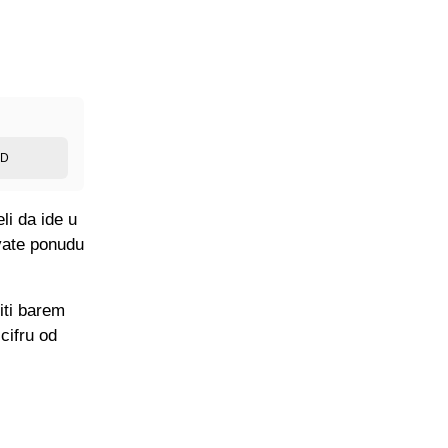
ED
li da ide u
vate ponudu
titi barem
cifru od