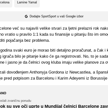
rcelona
Lamine Yamal
Dodajte SportSport u vaš Google izbor
celone već su najavili velike stvari za ljetni prelazni rok nak
o vratio u pravilo 1:1 kada su finansije u pitanju što im o
iti pojačanja bez problema.
godina svaki euro je morao biti detaljno proračunat, a čak i 
g igrača bilo je pitanje kako će ga registrovati. No, to je sa
ne i jasno je da čelnici ovog kluba imaju velike planove za ov
zali dovođenjem Anthonyja Gordona iz Newcastlea, a špansk
je pred potpisom za Barcelonu i Karim Adeyemi iz Borussij
ANO
oslali zvaničnu ponudu
ok su sve oči uprte u Mundijal čelnici Barcelone zav