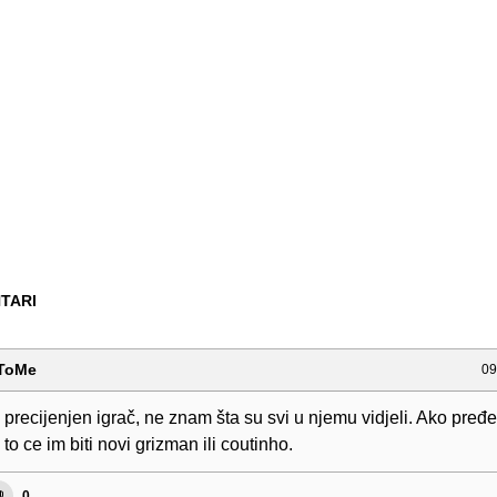
TARI
nToMe
09
 precijenjen igrač, ne znam šta su svi u njemu vidjeli. Ako pređe
to ce im biti novi grizman ili coutinho.
0