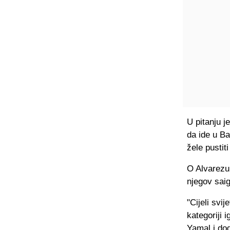
U pitanju j
da ide u Ba
žele pustit
O Alvarezu 
njegov saig
"Cijeli svij
kategoriji 
Yamal i do