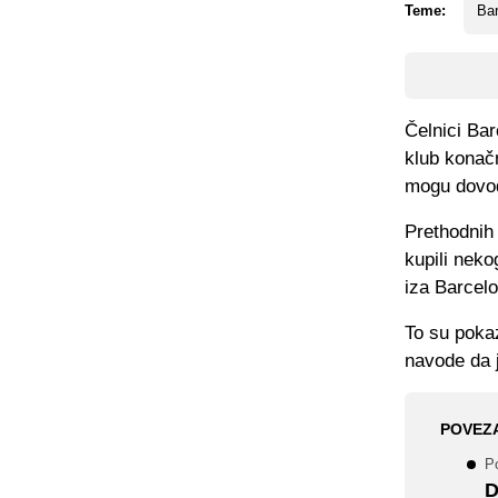
Teme:
Ba
Čelnici Bar
klub konačn
mogu dovod
Prethodnih 
kupili neko
iza Barcelo
To su poka
navode da 
POVEZ
P
D