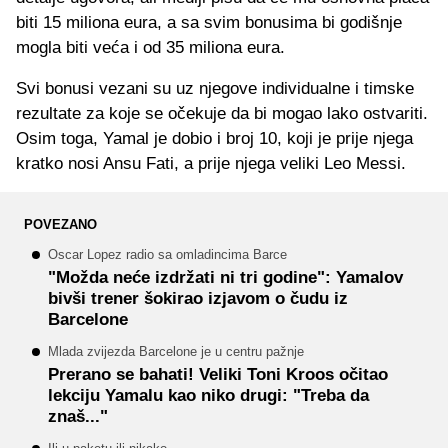
biti 15 miliona eura, a sa svim bonusima bi godišnje
mogla biti veća i od 35 miliona eura.
Svi bonusi vezani su uz njegove individualne i timske
rezultate za koje se očekuje da bi mogao lako ostvariti.
Osim toga, Yamal je dobio i broj 10, koji je prije njega
kratko nosi Ansu Fati, a prije njega veliki Leo Messi.
POVEZANO
Oscar Lopez radio sa omladincima Barce
"Možda neće izdržati ni tri godine": Yamalov
bivši trener šokirao izjavom o čudu iz
Barcelone
Mlada zvijezda Barcelone je u centru pažnje
Prerano se bahati! Veliki Toni Kroos očitao
lekciju Yamalu kao niko drugi: "Treba da
znaš..."