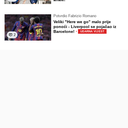
Potvrdio Fabrizio Romano
Veliki "Here we go" malo prije
ponoći - Liverpool se pojačao iz
·
Barcelone!
UDARNA VIJEST
2