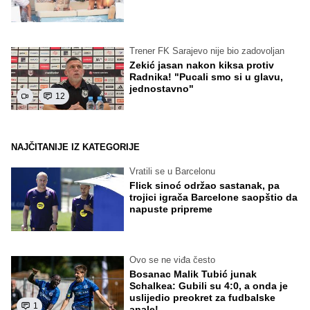
Trener FK Sarajevo nije bio zadovoljan
Zekić jasan nakon kiksa protiv
Radnika! "Pucali smo si u glavu,
jednostavno"
12
NAJČITANIJE IZ KATEGORIJE
Vratili se u Barcelonu
Flick sinoć održao sastanak, pa
trojici igrača Barcelone saopštio da
napuste pripreme
Ovo se ne viđa često
Bosanac Malik Tubić junak
Schalkea: Gubili su 4:0, a onda je
uslijedio preokret za fudbalske
1
anale!