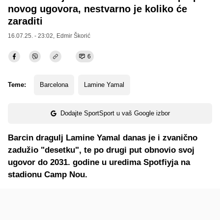
novog ugovora, nestvarno je koliko će
zaraditi
16.07.25. - 23:02,
Edmir Škorić
6
Teme:
Barcelona
Lamine Yamal
Dodajte SportSport u vaš Google izbor
Barcin dragulj Lamine Yamal danas je i zvanično
zadužio "desetku", te po drugi put obnovio svoj
ugovor do 2031. godine u uredima Spotfiyja na
stadionu Camp Nou.