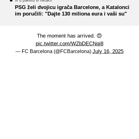
Ili u paketu ili nikako
PSG želi dvojicu igrača Barcelone, a Katalonci
im poručili: "Dajte 130 miliona eura i vaši su"
The moment has arrived. 😍
pic.twitter.com/WZbDECNqi8
July 16, 2025
— FC Barcelona (@FCBarcelona)