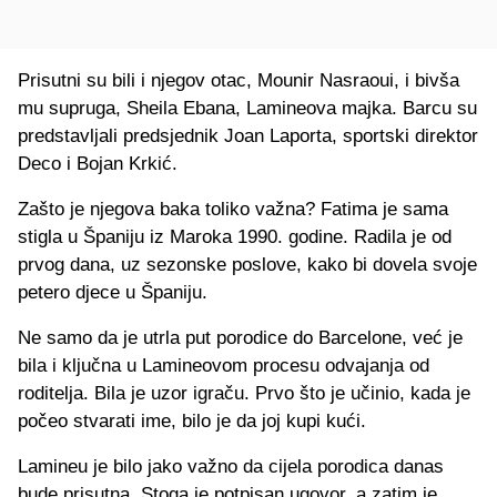
Prisutni su bili i njegov otac, Mounir Nasraoui, i bivša
mu supruga, Sheila Ebana, Lamineova majka. Barcu su
predstavljali predsjednik Joan Laporta, sportski direktor
Deco i Bojan Krkić.
Zašto je njegova baka toliko važna? Fatima je sama
stigla u Španiju iz Maroka 1990. godine. Radila je od
prvog dana, uz sezonske poslove, kako bi dovela svoje
petero djece u Španiju.
Ne samo da je utrla put porodice do Barcelone, već je
bila i ključna u Lamineovom procesu odvajanja od
roditelja. Bila je uzor igraču. Prvo što je učinio, kada je
počeo stvarati ime, bilo je da joj kupi kući.
Lamineu je bilo jako važno da cijela porodica danas
bude prisutna. Stoga je potpisan ugovor, a zatim je