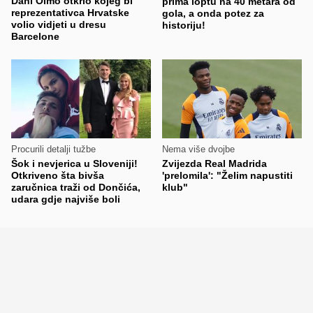
Dani Olmo otkrio kojeg bi
prima loptu na 40 metara od
reprezentativca Hrvatske
gola, a onda potez za
volio vidjeti u dresu
historiju!
Barcelone
Procurili detalji tužbe
Nema više dvojbe
Šok i nevjerica u Sloveniji!
Zvijezda Real Madrida
Otkriveno šta bivša
'prelomila': "Želim napustiti
zaručnica traži od Dončića,
klub"
udara gdje najviše boli