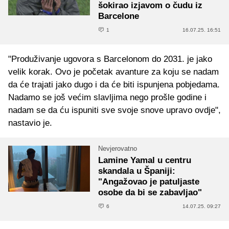
šokirao izjavom o čudu iz
Barcelone
1
16.07.25. 16:51
"Produživanje ugovora s Barcelonom do 2031. je jako
velik korak. Ovo je početak avanture za koju se nadam
da će trajati jako dugo i da će biti ispunjena pobjedama.
Nadamo se još većim slavljima nego prošle godine i
nadam se da ću ispuniti sve svoje snove upravo ovdje",
nastavio je.
Nevjerovatno
Lamine Yamal u centru
skandala u Španiji:
"Angažovao je patuljaste
osobe da bi se zabavljao"
6
14.07.25. 09:27