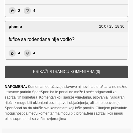
2
4
plemic
20.07.25. 18:30
fufice sa rođendana nije vodio?
4
4
PRIKAŽI STRANICU KOMENTARA (6)
NAPOMENA:
Komentari odražavaju stavove njihovih autora/ica, a ne nužno
i stavove portala SportSport.ba te portal ne može i neće odgovarati za
sadržaj tih kometara. Komentari koji sadrže vrijeđanja, psovanja i vulgaran
riječnik mogu biti uklonjeni bez najave i objašnjenja, ali to ne obavezuje
SportSport.ba da obriše sve komentare koji krše pravila. Čitanjem prihvatate
mogućnost da među komentarima mogu biti pronađeni sadržaji koji mogu
biti u suprotnosti sa vašim uvjerenjima.