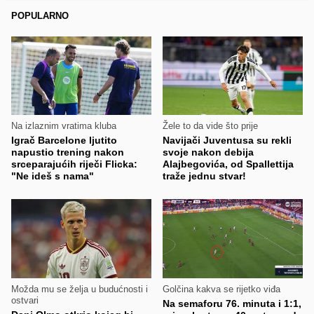
POPULARNO
Na izlaznim vratima kluba
Žele to da vide što prije
Igrač Barcelone ljutito
Navijači Juventusa su rekli
napustio trening nakon
svoje nakon debija
srceparajućih riječi Flicka:
Alajbegovića, od Spallettija
"Ne ideš s nama"
traže jednu stvar!
Možda mu se želja u budućnosti i
Golčina kakva se rijetko viđa
ostvari
Na semaforu 76. minuta i 1:1,