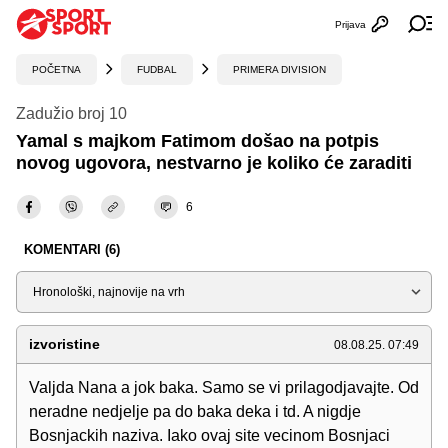
Prijava
Otvori profi
Ot
POČETNA
FUDBAL
PRIMERA DIVISION
Zadužio broj 10
Yamal s majkom Fatimom došao na potpis
novog ugovora, nestvarno je koliko će zaraditi
6
KOMENTARI (6)
Sortiraj
izvoristine
08.08.25. 07:49
Valjda Nana a jok baka. Samo se vi prilagodjavajte. Od
neradne nedjelje pa do baka deka i td. A nigdje
Bosnjackih naziva. Iako ovaj site vecinom Bosnjaci