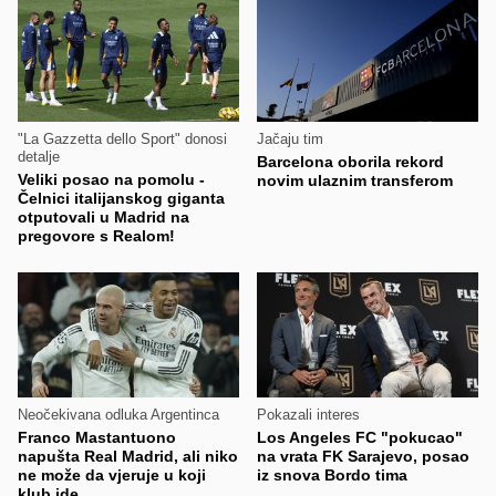
"La Gazzetta dello Sport" donosi
Jačaju tim
detalje
Barcelona oborila rekord
Veliki posao na pomolu -
novim ulaznim transferom
Čelnici italijanskog giganta
otputovali u Madrid na
pregovore s Realom!
Neočekivana odluka Argentinca
Pokazali interes
Franco Mastantuono
Los Angeles FC "pokucao"
napušta Real Madrid, ali niko
na vrata FK Sarajevo, posao
ne može da vjeruje u koji
iz snova Bordo tima
klub ide