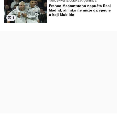
Neočekivana odluka Argentinca
Franco Mastantuono napušta Real
Madrid, ali niko ne može da vjeruje
u koji klub ide
1