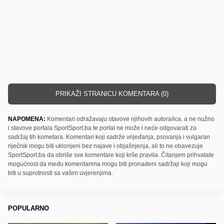
PRIKAŽI STRANICU KOMENTARA (0)
NAPOMENA:
Komentari odražavaju stavove njihovih autora/ica, a ne nužno
i stavove portala SportSport.ba te portal ne može i neće odgovarati za
sadržaj tih kometara. Komentari koji sadrže vrijeđanja, psovanja i vulgaran
riječnik mogu biti uklonjeni bez najave i objašnjenja, ali to ne obavezuje
SportSport.ba da obriše sve komentare koji krše pravila. Čitanjem prihvatate
mogućnost da među komentarima mogu biti pronađeni sadržaji koji mogu
biti u suprotnosti sa vašim uvjerenjima.
POPULARNO