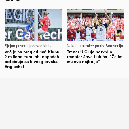
Sjajan posao njegovog kluba
Nakon utakmice protiv Botosanija
Već je na pregledima! Klubu
Trener U.Cluja potvrdio
2 miliona eura, bh. napadač
transfer Jove Lukića: "Želim
potpisuje za bivšeg prvaka
mu sve najbolje"
Engleske!