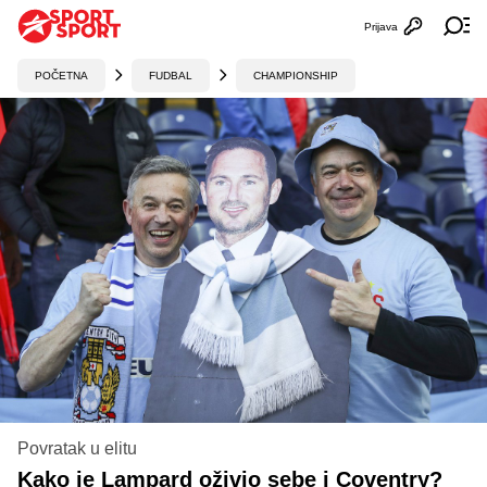
Prijava
Otvori profi
Ot
POČETNA
FUDBAL
CHAMPIONSHIP
Povratak u elitu
Kako je Lampard oživio sebe i Coventry?