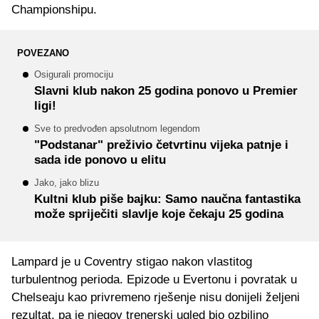
Championshipu.
POVEZANO
Osigurali promociju
Slavni klub nakon 25 godina ponovo u Premier
ligi!
Sve to predvođen apsolutnom legendom
"Podstanar" preživio četvrtinu vijeka patnje i
sada ide ponovo u elitu
Jako, jako blizu
Kultni klub piše bajku: Samo naučna fantastika
može spriječiti slavlje koje čekaju 25 godina
Lampard je u Coventry stigao nakon vlastitog
turbulentnog perioda. Epizode u Evertonu i povratak u
Chelseaju kao privremeno rješenje nisu donijeli željeni
rezultat, pa je njegov trenerski ugled bio ozbiljno