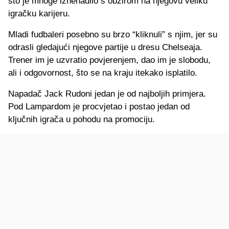
što je mnoge iznenadilo s obzirom na njegovu veliku
igračku karijeru.
Mladi fudbaleri posebno su brzo “kliknuli” s njim, jer su
odrasli gledajući njegove partije u dresu Chelseaja.
Trener im je uzvratio povjerenjem, dao im je slobodu,
ali i odgovornost, što se na kraju itekako isplatilo.
Napadač Jack Rudoni jedan je od najboljih primjera.
Pod Lampardom je procvjetao i postao jedan od
ključnih igrača u pohodu na promociju.