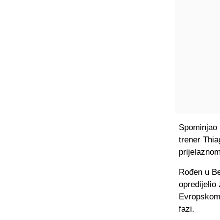
Spominjao s
trener Thi
prijelaznom
Rođen u Be
opredijelio
Evropskom p
fazi.