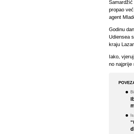
Samardžić j
propao već 
agent Mlad
Godinu dan
Udiensea sa
kraju Lazar
Iako, vjer
no najprije
POVEZ
Bi
I
m
Is
"
d