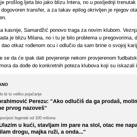
e prošlog ljeta bio jako blizu Intera, no u posljednji trenutak
dogovoren transfer, a za takav epilog okrivljen je njegov ota
en.
a kasnije, Samardžić ponovo traga za novim klubom. Veznj
da je blizu Milana, no i tu je bilo problema u pregovorima, d
 dao otkaz rođenom ocu i odlučio da sam brine o svojoj karij
uje se da će ipak dati povjerenje nekom provjerenom fudbals
 mora da dođe do konkretnih poteza klubova koji su iskazali 
ANO
lo bi to veliko pojačanje
brahimović Perezu: "Ako odlučiš da ga prodaš, moli
e prvog nazoveš"
povijest legende od 100 miliona
Ulazim u kući, stavljam im pare na stol, otac me nap
ilam drogu, majka ruži, a onda..."