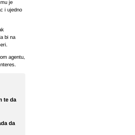
 mu je
c i ujedno
ak
a bi na
eri.
kom agentu,
interes.
m te da
ada da