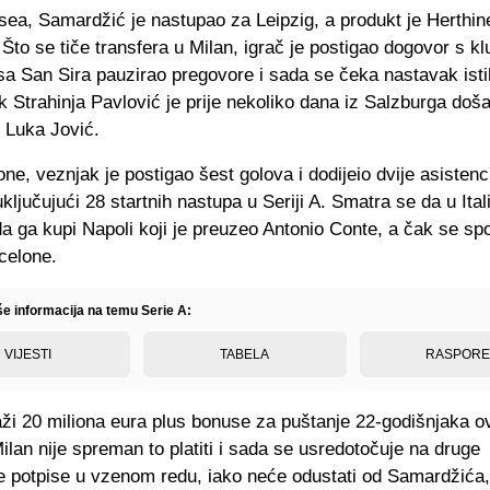
sea, Samardžić je nastupao za Leipzig, a produkt je Herthin
Što se tiče transfera u Milan, igrač je postigao dogovor s kl
 sa San Sira pauzirao pregovore i sada se čeka nastavak ist
 Strahinja Pavlović je prije nekoliko dana iz Salzburga doša
 i Luka Jović.
ne, veznjak je postigao šest golova i dodijeio dvije asistenc
ključujući 28 startnih nastupa u Seriji A. Smatra se da u Itali
 ga kupi Napoli koji je preuzeo Antonio Conte, a čak se spo
celone.
še informacija na temu Serie A:
VIJESTI
TABELA
RASPOR
ži 20 miliona eura plus bonuse za puštanje 22-godišnjaka ov
lan nije spreman to platiti i sada se usredotočuje na druge
e potpise u vzenom redu, iako neće odustati od Samardžića,