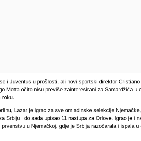
e i Juventus u prošlosti, ali novi sportski direktor Cristiano 
ago Motta očito nisu previše zainteresirani za Samardžića u
 roku.
rlinu, Lazar je igrao za sve omladinske selekcije Njemačke
 za Srbiju i do sada upisao 11 nastupa za Orlove. Igrao je i n
rvenstvu u Njemačkoj, gdje je Srbija razočarala i ispala u 