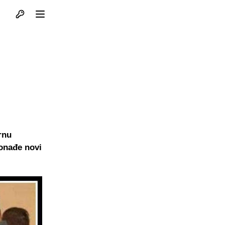
Otvori profil
Otvori meni
rnu
ronađe novi