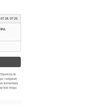
.07.26. 07:20
zeu.
tSport.ba te
ja i vulgaran
 sve komentare
ji koji mogu