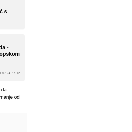
ć s
da -
vropskom
1.07.24. 15:12
 da
 manje od