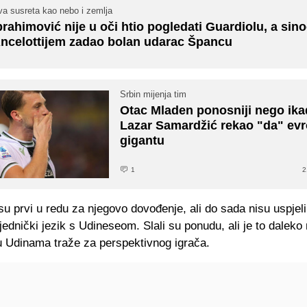
va susreta kao nebo i zemlja
brahimović nije u oči htio pogledati Guardiolu, a sino
ncelottijem zadao bolan udarac Špancu
Srbin mijenja tim
Otac Mladen ponosniji nego ika
Lazar Samardžić rekao "da" e
gigantu
1
2
u prvi u redu za njegovo dovođenje, ali do sada nisu uspjeli
ednički jezik s Udineseom. Slali su ponudu, ali je to daleko
u Udinama traže za perspektivnog igrača.