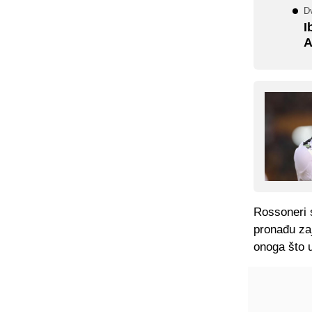
D
I
A
Rossoneri s
pronađu zaj
onoga što 