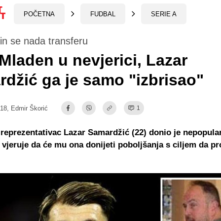
POČETNA
FUDBAL
SERIE A
in se nada transferu
Mladen u nevjerici, Lazar
džić ga je samo "izbrisao"
:18,
Edmir Škorić
1
 reprezentativac Lazar Samardžić (22) donio je nepopula
i vjeruje da će mu ona donijeti poboljšanja s ciljem da p