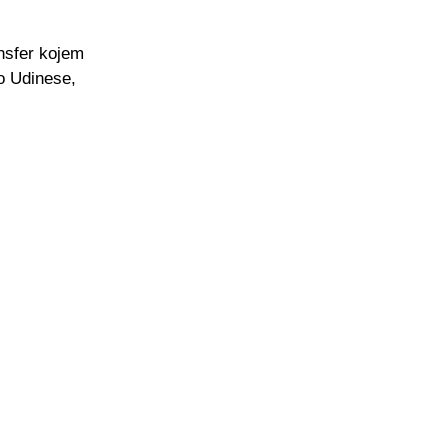
ansfer kojem
ao Udinese,
.