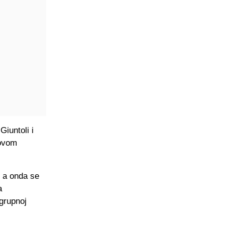
Giuntoli i
 ovom
, a onda se
a
grupnoj