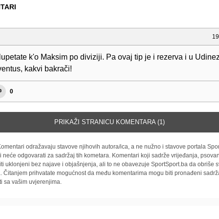
TARI
19
lupetate k'o Maksim po diviziji. Pa ovaj tip je i rezerva i u Udine
entus, kakvi bakrači!
0
PRIKAŽI STRANICU KOMENTARA (1)
omentari odražavaju stavove njihovih autora/ica, a ne nužno i stavove portala Spor
i neće odgovarati za sadržaj tih kometara. Komentari koji sadrže vrijeđanja, psovan
iti uklonjeni bez najave i objašnjenja, ali to ne obavezuje SportSport.ba da obriše
la. Čitanjem prihvatate mogućnost da među komentarima mogu biti pronađeni sadrža
ti sa vašim uvjerenjima.