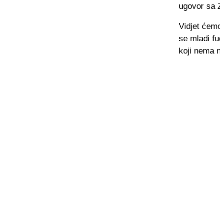
ugovor sa 
Vidjet ćemo
se mladi fu
koji nema n