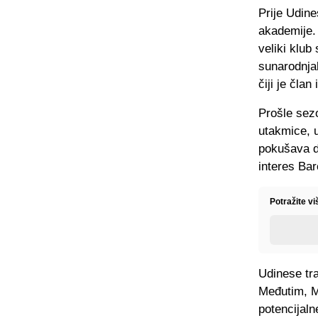
Prije Udine
akademije. 
veliki klub
sunarodnjak
čiji je član
Prošle sezo
utakmice, u
pokušava da
interes Bar
Potražite vi
Udinese tra
Međutim, Mi
potencijaln