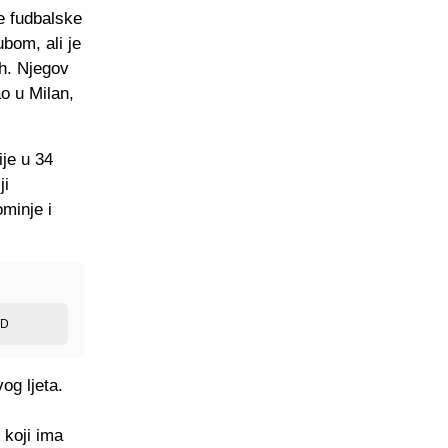
e fudbalske
ubom, ali je
ih. Njegov
o u Milan,
ije u 34
ji
minje i
ED
og ljeta.
 koji ima