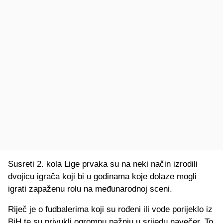
Susreti 2. kola Lige prvaka su na neki način izrodili
dvojicu igrača koji bi u godinama koje dolaze mogli
igrati zapaženu rolu na međunarodnoj sceni.
Riječ je o fudbalerima koji su rođeni ili vode porijeklo iz
BiH te su privukli ogromnu pažnju u srijedu navečer. To