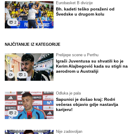
Eurobasket B divizije
Bh. kadeti teško poraženi od
Švedske u drugom kolu
2
NAJČITANIJE IZ KATEGORIJE
Prelijepe scene u Perthu
Igrači Juventusa su shvatili ko je
Kerim Alajbegović kada su stigli na
aerodrom u Australiji
1
Odluka je pala
Sapunici je došao kraj: Rodri
večeras objavio gdje nastavlja
karijeru!
2
Nije zadovoljan