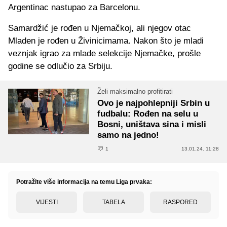
Argentinac nastupao za Barcelonu.
Samardžić je rođen u Njemačkoj, ali njegov otac
Mladen je rođen u Živinicimama. Nakon što je mladi
veznjak igrao za mlade selekcije Njemačke, prošle
godine se odlučio za Srbiju.
Želi maksimalno profitirati
Ovo je najpohlepniji Srbin u
fudbalu: Rođen na selu u
Bosni, uništava sina i misli
samo na jedno!
1
13.01.24. 11:28
Potražite više informacija na temu Liga prvaka:
VIJESTI
TABELA
RASPORED