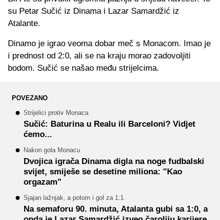
su Petar Sučić iz Dinama i Lazar Samardžić iz
Atalante.
Dinamo je igrao veoma dobar meč s Monacom. Imao je
i prednost od 2:0, ali se na kraju morao zadovoljiti
bodom. Sučić se našao među strijelcima.
POVEZANO
Strijelici protiv Monaca
Sučić: Baturina u Realu ili Barceloni? Vidjet
ćemo...
Nakon gola Monacu
Dvojica igrača Dinama digla na noge fudbalski
svijet, smiješe se desetine miliona: "Kao
orgazam"
Sjajan lažnjak, a potom i gol za 1:1
Na semaforu 90. minuta, Atalanta gubi sa 1:0, a
onda je Lazar Samardžić izveo čaroliju karijere