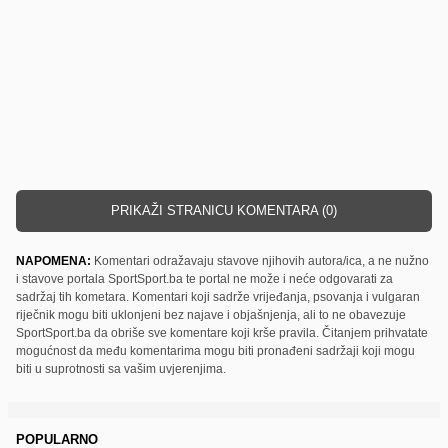
PRIKAŽI STRANICU KOMENTARA (0)
NAPOMENA:
Komentari odražavaju stavove njihovih autora/ica, a ne nužno
i stavove portala SportSport.ba te portal ne može i neće odgovarati za
sadržaj tih kometara. Komentari koji sadrže vrijeđanja, psovanja i vulgaran
riječnik mogu biti uklonjeni bez najave i objašnjenja, ali to ne obavezuje
SportSport.ba da obriše sve komentare koji krše pravila. Čitanjem prihvatate
mogućnost da među komentarima mogu biti pronađeni sadržaji koji mogu
biti u suprotnosti sa vašim uvjerenjima.
POPULARNO