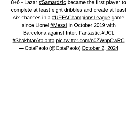
8+6 - Lazar
#Samardzic
became the first player to
complete at least eight dribbles and create at least
six chances in a
#UEFAChampionsLeague
game
since Lionel
#Messi
in October 2019 with
Barcelona against Inter. Fantastic.
#UCL
#ShakhtarAtalanta
pic.twitter.com/n0ZWnpCwRC
October 2, 2024
— OptaPaolo (@OptaPaolo)