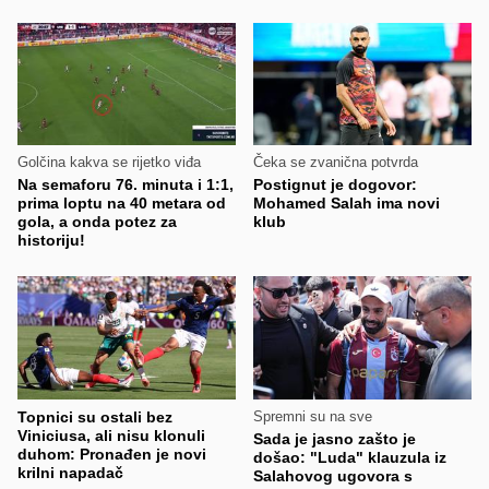
Golčina kakva se rijetko viđa
Čeka se zvanična potvrda
Na semaforu 76. minuta i 1:1,
Postignut je dogovor:
prima loptu na 40 metara od
Mohamed Salah ima novi
gola, a onda potez za
klub
historiju!
Topnici su ostali bez
Spremni su na sve
Viniciusa, ali nisu klonuli
Sada je jasno zašto je
duhom: Pronađen je novi
došao: "Luda" klauzula iz
krilni napadač
Salahovog ugovora s