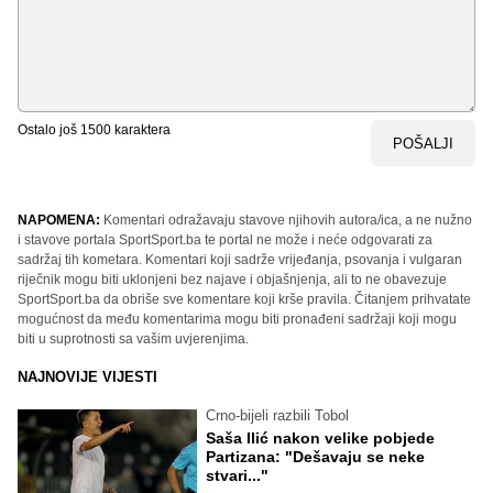
Ostalo još
1500
karaktera
POŠALJI
NAPOMENA:
Komentari odražavaju stavove njihovih autora/ica, a ne nužno
i stavove portala SportSport.ba te portal ne može i neće odgovarati za
sadržaj tih kometara. Komentari koji sadrže vrijeđanja, psovanja i vulgaran
riječnik mogu biti uklonjeni bez najave i objašnjenja, ali to ne obavezuje
SportSport.ba da obriše sve komentare koji krše pravila. Čitanjem prihvatate
mogućnost da među komentarima mogu biti pronađeni sadržaji koji mogu
biti u suprotnosti sa vašim uvjerenjima.
NAJNOVIJE VIJESTI
Crno-bijeli razbili Tobol
Saša Ilić nakon velike pobjede
Partizana: "Dešavaju se neke
stvari..."