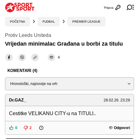
Prijava
Otvori profi
Ot
POČETNA
FUDBAL
PREMIER LEAGUE
Protiv Leeds Uniteda
Vrijedan minimalac Građana u borbi za titulu
4
KOMENTARI (4)
Sortiraj
Dr.GAZ_
28.02.26. 23:29
Cestitke VELIKANU CITY-u na TITULI..
0
2
Odgovori