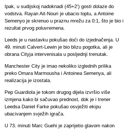
Ipak, u sudijskoj nadoknadi (45+2’) gosti dolaze do
vodstva. Rayan Ait-Nouri je ubacio loptu, a Antoine
Semenyo je skrenuo u praznu mrežu za 0:1, što je bio i
rezultat prvog poluvremena.
Leeds je u nastavku pokušao doći do izjednačenja. U
49. minuti Calvert-Lewin je bio blizu pogotka, ali je
obrana Cityja intervenisala u posljednji trenutak.
Manchester City je imao nekoliko izglednih prilika
preko Omara Marmousha i Antoinea Semenya, ali
realizacija je izostala.
Pep Guardiola je tokom drugog dijela izvršio više
izmjena kako bi sačuvao prednost, dok je i trener
Leedsa Daniel Farke pokušao osvježiti ekipu
ubacivanjem svježih igrača.
U 73. minuti Marc Guehi je zaprijetio glavom nakon