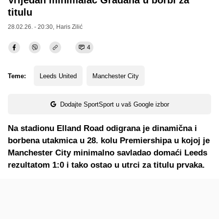
Vrijedan minimalac Građana u borbi za
titulu
28.02.26. - 20:30,
Haris Zilić
4
Teme:
Leeds United
Manchester City
Dodajte SportSport u vaš Google izbor
Na stadionu Elland Road odigrana je dinamična i
borbena utakmica u 28. kolu Premiershipa u kojoj je
Manchester City minimalno savladao domaći Leeds
rezultatom 1:0 i tako ostao u utrci za titulu prvaka.