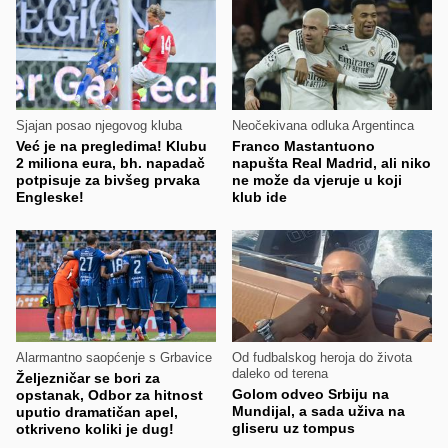
Sjajan posao njegovog kluba
Neočekivana odluka Argentinca
Već je na pregledima! Klubu
Franco Mastantuono
2 miliona eura, bh. napadač
napušta Real Madrid, ali niko
potpisuje za bivšeg prvaka
ne može da vjeruje u koji
Engleske!
klub ide
Alarmantno saopćenje s Grbavice
Od fudbalskog heroja do života
daleko od terena
Željezničar se bori za
Golom odveo Srbiju na
opstanak, Odbor za hitnost
Mundijal, a sada uživa na
uputio dramatičan apel,
gliseru uz tompus
otkriveno koliki je dug!