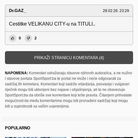
Dr.GAZ_
28.02.26. 23:29
Cestitke VELIKANU CITY-u na TITULI..
0
2
PRIKAŽI STRANICU KOMENTARA (4)
NAPOMENA:
Komentari odražavaju stavove njihovih autora/ica, a ne nužno
i stavove portala SportSport.ba te portal ne može i neće odgovarati za
sadržaj tih kometara. Komentari koji sadrže vrijeđanja, psovanja i vulgaran
riječnik mogu biti uklonjeni bez najave i objašnjenja, ali to ne obavezuje
SportSport.ba da obriše sve komentare koji krše pravila. Čitanjem prihvatate
mogućnost da među komentarima mogu biti pronađeni sadržaji koji mogu
biti u suprotnosti sa vašim uvjerenjima.
POPULARNO