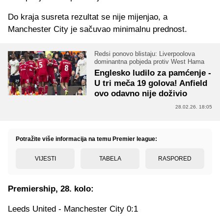
Do kraja susreta rezultat se nije mijenjao, a
Manchester City je sačuvao minimalnu prednost.
Redsi ponovo blistaju: Liverpoolova
dominantna pobjeda protiv West Hama
Englesko ludilo za pamćenje -
U tri meča 19 golova! Anfield
ovo odavno nije doživio
28.02.26. 18:05
Potražite više informacija na temu Premier league:
VIJESTI
TABELA
RASPORED
Premiership, 28. kolo:
Leeds United - Manchester City 0:1