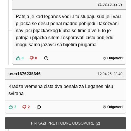
21.02.26. 22:59
Patnja je kad leganes vodi .I tu stupaju sudije i var.I
pljacka se desi.I penal madrid pobijedi.I takozvani
navijaci pljackaskog kluba se time dive.E to je
patnja i pljacka silom.I osporavati cistu pobjedu
mogu samo jazavci sa bijelim prugama.
0
0
Odgovori
user1676235346
12.04.25. 23:40
Kradza vremena cista dva penala za Leganes nisu
svirana
2
2
Odgovori
PRIKAŽI PRETHODNE ODGOVORE (2)