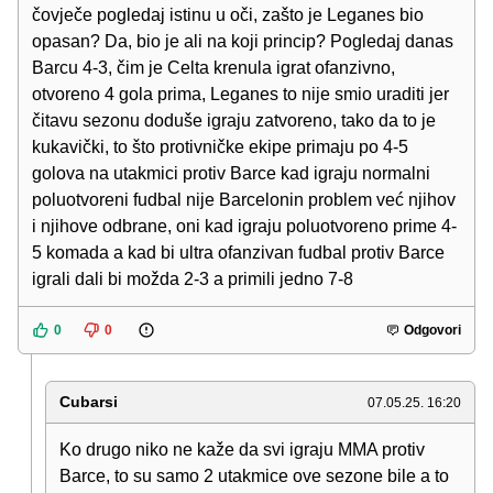
čovječe pogledaj istinu u oči, zašto je Leganes bio
opasan? Da, bio je ali na koji princip? Pogledaj danas
Barcu 4-3, čim je Celta krenula igrat ofanzivno,
otvoreno 4 gola prima, Leganes to nije smio uraditi jer
čitavu sezonu doduše igraju zatvoreno, tako da to je
kukavički, to što protivničke ekipe primaju po 4-5
golova na utakmici protiv Barce kad igraju normalni
poluotvoreni fudbal nije Barcelonin problem već njihov
i njihove odbrane, oni kad igraju poluotvoreno prime 4-
5 komada a kad bi ultra ofanzivan fudbal protiv Barce
igrali dali bi možda 2-3 a primili jedno 7-8
0
0
Odgovori
Cubarsi
07.05.25. 16:20
Ko drugo niko ne kaže da svi igraju MMA protiv
Barce, to su samo 2 utakmice ove sezone bile a to