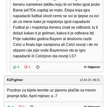
treneru nametnes taktiku koju bi on trebo igrat protiv
Barse jeli?De zapitaj se malo. Ekipa koja igra
napadacki fudbal slozit cemo se svi je ljepse za oci
ali za mene kako je majstorija igrat napadacki
Fudbal je i majstorija trenera znati se odbranit, tu ti
dolazi kakav ti je golman, kakva ti je odbrana itd.
Prije nakoliko godina Bayern al doslovno razbi
Celzi u finalu lige sampiona ali Celzi osvoji i de mi
objasni cije pije vode Bayernovo sto je igro
napadacki ili Celzijovo sta osvoji LS?
0
1
Odgovori
K1Fighter
13.04.25. 08:31
Pozdrav za bijele termite uz pjesmu plačite sa mnom
jesenje kiše. April mjesec a -7