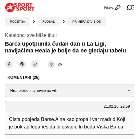
Prijava
Otvori profi
Ot
POČETNA
FUDBAL
PRIMERA DIVISION
Katalonci sve bliže tituli
Barca upotpunila čudan dan u La Ligi,
navijačima Reala je bolje da ne gledaju tabelu
26
KOMENTARI (26)
Sortiraj
21.02.26. 22:59
Cista pobjeda Barse.A ne kao propali var madrid.Koji
je pokrao leganes da bi osvojio tri boda.Viska Barca