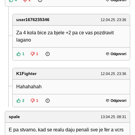
4
2
Odgovori
user1676235346
12.04.25. 23:36
Za 4 kola bice za bjele +2 pa ce vas pozdravit
lagano
1
1
Odgovori
K1Fighter
12.04.25. 23:36
Hahahahah
2
1
Odgovori
spale
13.04.25. 08:31
E pa stvarno, kad se realu daju penali sve je fer a vcrs