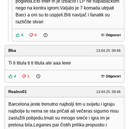
pogleda.Eto Inter ih je izbacio i LP ne napadačkom
nego na kontra igrom.Valjalo je 7 komada utrpati
Barci a oni su to uspjeli.Biti navijač i fanatik su
različite stvari
0
0
Odgovori
Bba
13.04.25. 09:46
Ti ti titula ti ti titula ale aaa leee
4
1
Odgovori
Realno01
13.04.25. 09:46
Barcelona jeste trenutno najbolji tim u svijetu i igraju
najbolje tu nema se sta pričati ali večeras sigurno nisu
zaslužili pobjedu.Imali su mnogo sreće i igra im je
prelosa bila.Leganes par čistih prilika propustio i