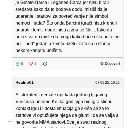
je Getafe-Barca i Leganes-Barca jer nisu birali
sredstva kako da to bodova dođu, misliš da je
udaranje i startovi za povređivanje nije simbol
nemoći i jada? Što onda Barcini igrači nisu krenuli
udarati i lomiti noge, nisu a zna se što....Tako da
neki stvarno misle da mogu kako hoće i šta hoće ne
bi li "bod" jedan u životu uzeli i zato su u stanju
nekom karijeru unišititi.
0
1
Odgovori
Realno01
07.05.25. 16:22
A isti kriteriji nemate npr kada jednog ljigavog
Viniciusa polome.Kolika god ljiga bio igra sličnu
kontakt igru i i dosta situacija ga skrše ali za te
startove vi optužujete njega da glumi i da se valja a
ne govorite MMA startovi.Sve je stvar realnog