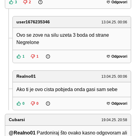
3
2
Odgovori
user1676235346
13.04.25. 00:06
Ovo se zove na silu uzeta 3 boda od strane
Negrelone
1
1
Odgovori
Realno01
13.04.25. 00:06
Ako ti je ovo cista pobjeda onda gasi sam sebe
0
0
Odgovori
Cubarsi
19.04.25. 20:58
@Realno01
Pardoniraj što ovako kasno odgovoram ali