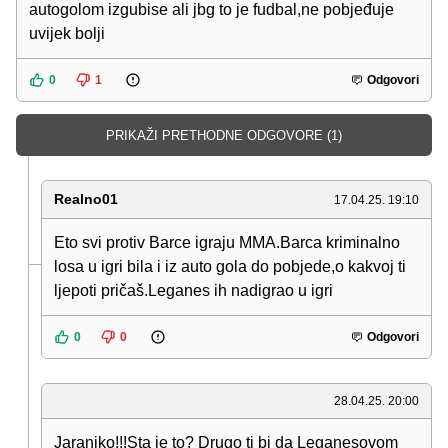
autogolom izgubise ali jbg to je fudbal,ne pobjeđuje
uvijek bolji
0
1
Odgovori
PRIKAŽI PRETHODNE ODGOVORE (1)
Realno01
17.04.25. 19:10
Eto svi protiv Barce igraju MMA.Barca kriminalno
losa u igri bila i iz auto gola do pobjede,o kakvoj ti
ljepoti pričaš.Leganes ih nadigrao u igri
0
0
Odgovori
28.04.25. 20:00
Jaraniko!!!Sta je to? Drugo ti bi da Leganesovom