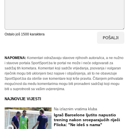
Ostalo još
1500
karaktera
POŠALJI
NAPOMENA:
Komentari odražavaju stavove njihovih autora/ica, a ne nužno
i stavove portala SportSport.ba te portal ne može i neće odgovarati za
sadržaj tih kometara. Komentari koji sadrže vrijeđanja, psovanja i vulgaran
riječnik mogu biti uklonjeni bez najave i objašnjenja, ali to ne obavezuje
SportSport.ba da obriše sve komentare koji krše pravila. Čitanjem prihvatate
mogućnost da među komentarima mogu biti pronađeni sadržaji koji mogu
biti u suprotnosti sa vašim uvjerenjima.
NAJNOVIJE VIJESTI
Na izlaznim vratima kluba
Igrač Barcelone ljutito napustio
trening nakon srceparajućih riječi
Flicka: "Ne ideš s nama"