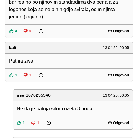
bar realno po njihovim standardima dva penala za
leganes koja se ne bih nigdje svirala, osim njima
jedino (logično).
4
0
Odgovori
kali
13.04.25. 00:05
Patnja živa
1
1
Odgovori
user1676235346
13.04.25. 00:05
Ne da je patnja silom uzeta 3 boda
1
1
Odgovori