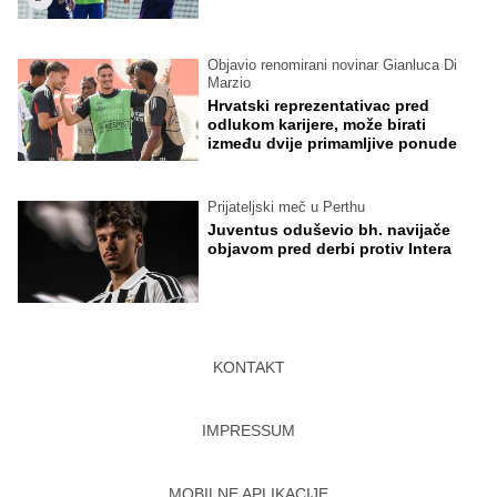
Objavio renomirani novinar Gianluca Di
Marzio
Hrvatski reprezentativac pred
odlukom karijere, može birati
između dvije primamljive ponude
Prijateljski meč u Perthu
Juventus oduševio bh. navijače
objavom pred derbi protiv Intera
KONTAKT
IMPRESSUM
MOBILNE APLIKACIJE