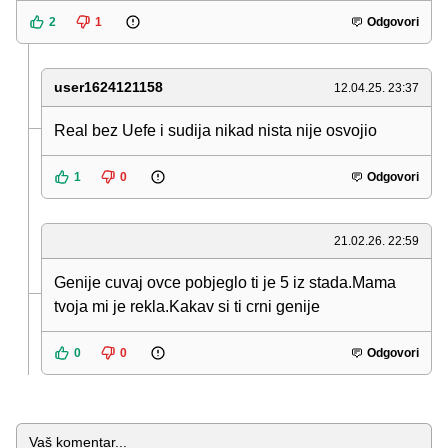
2
1
Odgovori
user1624121158
12.04.25. 23:37
Real bez Uefe i sudija nikad nista nije osvojio
1
0
Odgovori
21.02.26. 22:59
Genije cuvaj ovce pobjeglo ti je 5 iz stada.Mama
tvoja mi je rekla.Kakav si ti crni genije
0
0
Odgovori
Komentar