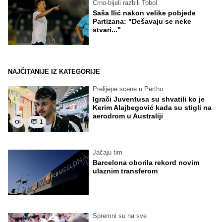
Crno-bijeli razbili Tobol
Saša Ilić nakon velike pobjede
Partizana: "Dešavaju se neke
stvari..."
NAJČITANIJE IZ KATEGORIJE
Prelijepe scene u Perthu
Igrači Juventusa su shvatili ko je
Kerim Alajbegović kada su stigli na
aerodrom u Australiji
1
Jačaju tim
Barcelona oborila rekord novim
ulaznim transferom
Spremni su na sve