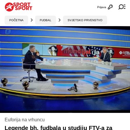
Prijava
Otvori profi
Ot
POČETNA
FUDBAL
SVJETSKO PRVENSTVO
Euforija na vrhuncu
Legende bh. fudbala u studiju FTV-a za