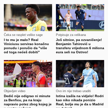
Čeka se rasplet velike sage
Potpisuje za velikana
I to mu je malo? Real
Još sitnice, pa ozvaničenje!
Viniciusu servirao konačnu
Benjamin Tahirović u
ponudu i poručio da "više
transferu vrijednom 6 miliona
od toga nećeš dobiti"
eura seli na Ostrvo!
Objavljen video
Ovo im nije trebao uraditi
Dedić nije odigrao ni minute
Istina izašla na vidjelo! Rodri
za Benficu, pa na kraju
kao niko nikada ponizio
napravio potez zbog kojeg je
Real, bolje mu je da u Madrid