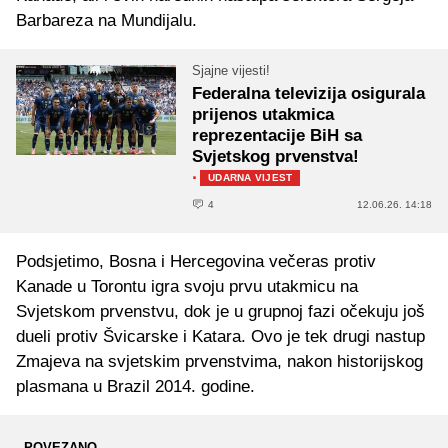
Barbareza na Mundijalu.
Sjajne vijesti!
Federalna televizija osigurala
prijenos utakmica
reprezentacije BiH sa
Svjetskog prvenstva!
·
UDARNA VIJEST
4
12.06.26. 14:18
Podsjetimo, Bosna i Hercegovina večeras protiv
Kanade u Torontu igra svoju prvu utakmicu na
Svjetskom prvenstvu, dok je u grupnoj fazi očekuju još
dueli protiv Švicarske i Katara. Ovo je tek drugi nastup
Zmajeva na svjetskim prvenstvima, nakon historijskog
plasmana u Brazil 2014. godine.
POVEZANO