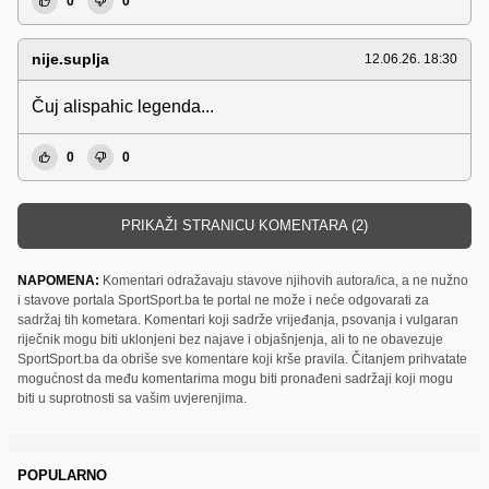
0
0
nije.suplja
12.06.26. 18:30
Čuj alispahic legenda...
0
0
PRIKAŽI STRANICU KOMENTARA (2)
NAPOMENA:
Komentari odražavaju stavove njihovih autora/ica, a ne nužno
i stavove portala SportSport.ba te portal ne može i neće odgovarati za
sadržaj tih kometara. Komentari koji sadrže vrijeđanja, psovanja i vulgaran
riječnik mogu biti uklonjeni bez najave i objašnjenja, ali to ne obavezuje
SportSport.ba da obriše sve komentare koji krše pravila. Čitanjem prihvatate
mogućnost da među komentarima mogu biti pronađeni sadržaji koji mogu
biti u suprotnosti sa vašim uvjerenjima.
POPULARNO