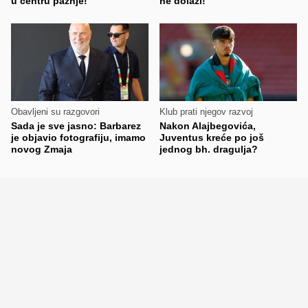
u centru pažnje!
ne dolazi!
Obavljeni su razgovori
Klub prati njegov razvoj
Sada je sve jasno: Barbarez
Nakon Alajbegovića,
je objavio fotografiju, imamo
Juventus kreće po još
novog Zmaja
jednog bh. dragulja?