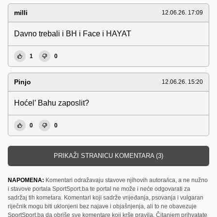
milli
12.06.26. 17:09
Davno trebali i BH i Face i HAYAT
1
0
Pinjo
12.06.26. 15:20
Hoćel’ Bahu zaposlit?
0
0
PRIKAŽI STRANICU KOMENTARA (3)
NAPOMENA:
Komentari odražavaju stavove njihovih autora/ica, a ne nužno
i stavove portala SportSport.ba te portal ne može i neće odgovarati za
sadržaj tih kometara. Komentari koji sadrže vrijeđanja, psovanja i vulgaran
riječnik mogu biti uklonjeni bez najave i objašnjenja, ali to ne obavezuje
SportSport.ba da obriše sve komentare koji krše pravila. Čitanjem prihvatate