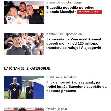
Preminuo mu otac Jorge
Tragedija pogodila porodicu
·
Lionela Messija!
UDARNA VIJEST
2
Kontakti su uspostavljeni
Zaboravite na Viniciusa! Arsenal
dovodi momka od 125 miliona,
transferu se raduje i Alajbegović
NAJČITANIJE IZ KATEGORIJE
Vratili se u Barcelonu
Flick sinoć održao sastanak, pa
trojici igrača Barcelone saopštio da
napuste pripreme
Odluka je pala