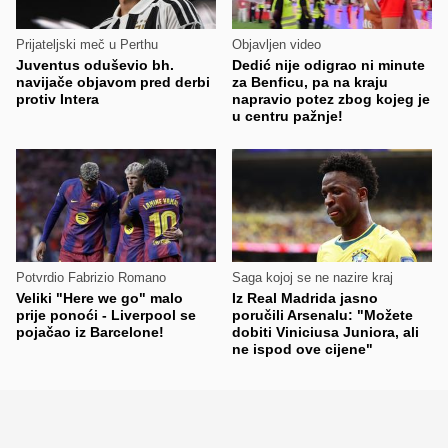
Prijateljski meč u Perthu
Objavljen video
Juventus oduševio bh.
Dedić nije odigrao ni minute
navijače objavom pred derbi
za Benficu, pa na kraju
protiv Intera
napravio potez zbog kojeg je
u centru pažnje!
Potvrdio Fabrizio Romano
Saga kojoj se ne nazire kraj
Veliki "Here we go" malo
Iz Real Madrida jasno
prije ponoći - Liverpool se
poručili Arsenalu: "Možete
pojačao iz Barcelone!
dobiti Viniciusa Juniora, ali
ne ispod ove cijene"