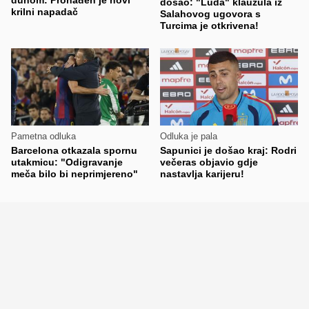
došao: "Luda" klauzula iz
krilni napadač
Salahovog ugovora s
Turcima je otkrivena!
Pametna odluka
Odluka je pala
Barcelona otkazala spornu
Sapunici je došao kraj: Rodri
utakmicu: "Odigravanje
večeras objavio gdje
meča bilo bi neprimjereno"
nastavlja karijeru!