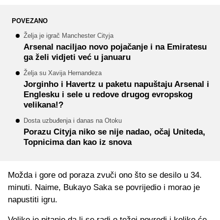
POVEZANO
Želja je igrač Manchester Cityja
Arsenal naciljao novo pojačanje i na Emiratesu
ga želi vidjeti već u januaru
Želja su Xavija Hernandeza
Jorginho i Havertz u paketu napuštaju Arsenal i
Englesku i sele u redove drugog evropskog
velikana!?
Dosta uzbuđenja i danas na Otoku
Porazu Cityja niko se nije nadao, očaj Uniteda,
Topnicima dan kao iz snova
Možda i gore od poraza zvuči ono što se desilo u 34.
minuti. Naime, Bukayo Saka se povrijedio i morao je
napustiti igru.
Veliko je pitanje da li se radi o težoj povredi i koliko će