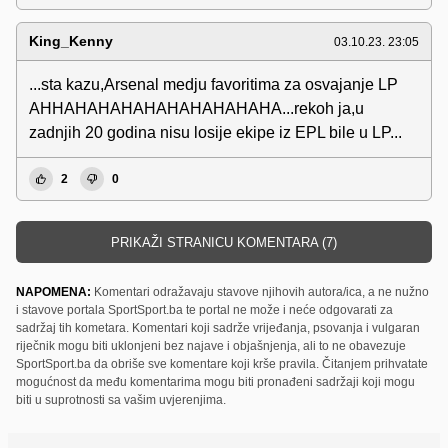
King_Kenny
03.10.23. 23:05
...sta kazu,Arsenal medju favoritima za osvajanje LP
AHHAHAHAHAHAHAHAHAHAHA...rekoh ja,u
zadnjih 20 godina nisu losije ekipe iz EPL bile u LP...
2
0
PRIKAŽI STRANICU KOMENTARA (7)
NAPOMENA:
Komentari odražavaju stavove njihovih autora/ica, a ne nužno
i stavove portala SportSport.ba te portal ne može i neće odgovarati za
sadržaj tih kometara. Komentari koji sadrže vrijeđanja, psovanja i vulgaran
riječnik mogu biti uklonjeni bez najave i objašnjenja, ali to ne obavezuje
SportSport.ba da obriše sve komentare koji krše pravila. Čitanjem prihvatate
mogućnost da među komentarima mogu biti pronađeni sadržaji koji mogu
biti u suprotnosti sa vašim uvjerenjima.