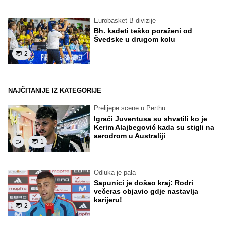
Eurobasket B divizije
Bh. kadeti teško poraženi od
Švedske u drugom kolu
2
NAJČITANIJE IZ KATEGORIJE
Prelijepe scene u Perthu
Igrači Juventusa su shvatili ko je
Kerim Alajbegović kada su stigli na
aerodrom u Australiji
1
Odluka je pala
Sapunici je došao kraj: Rodri
večeras objavio gdje nastavlja
karijeru!
2