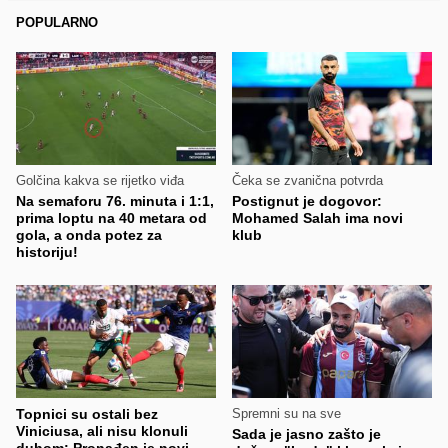
POPULARNO
Golčina kakva se rijetko viđa
Čeka se zvanična potvrda
Na semaforu 76. minuta i 1:1,
Postignut je dogovor:
prima loptu na 40 metara od
Mohamed Salah ima novi
gola, a onda potez za
klub
historiju!
Topnici su ostali bez
Spremni su na sve
Viniciusa, ali nisu klonuli
Sada je jasno zašto je
duhom: Pronađen je novi