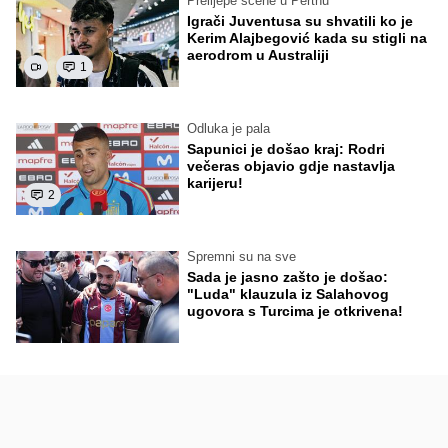
Prelijepe scene u Perthu
Igrači Juventusa su shvatili ko je
Kerim Alajbegović kada su stigli na
aerodrom u Australiji
1
Odluka je pala
Sapunici je došao kraj: Rodri
večeras objavio gdje nastavlja
karijeru!
2
Spremni su na sve
Sada je jasno zašto je došao:
"Luda" klauzula iz Salahovog
ugovora s Turcima je otkrivena!