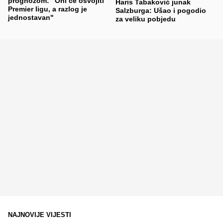
prognozom: "Oni će osvojiti
Haris Tabaković junak
Premier ligu, a razlog je
Salzburga: Ušao i pogodio
jednostavan"
za veliku pobjedu
NAJNOVIJE VIJESTI