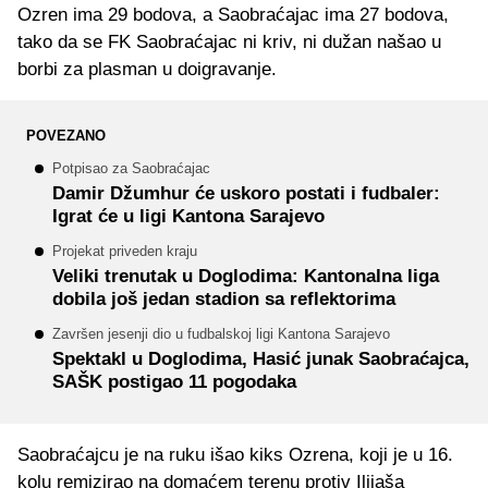
Ozren ima 29 bodova, a Saobraćajac ima 27 bodova,
tako da se FK Saobraćajac ni kriv, ni dužan našao u
borbi za plasman u doigravanje.
POVEZANO
Potpisao za Saobraćajac
Damir Džumhur će uskoro postati i fudbaler:
Igrat će u ligi Kantona Sarajevo
Projekat priveden kraju
Veliki trenutak u Doglodima: Kantonalna liga
dobila još jedan stadion sa reflektorima
Završen jesenji dio u fudbalskoj ligi Kantona Sarajevo
Spektakl u Doglodima, Hasić junak Saobraćajca,
SAŠK postigao 11 pogodaka
Saobraćajcu je na ruku išao kiks Ozrena, koji je u 16.
kolu remizirao na domaćem terenu protiv Ilijaša