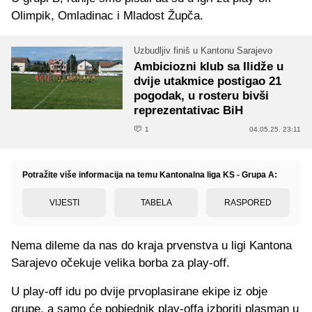
Olimpik, Omladinac i Mladost Župča.
Uzbudljiv finiš u Kantonu Sarajevo
Ambiciozni klub sa Ilidže u
dvije utakmice postigao 21
pogodak, u rosteru bivši
reprezentativac BiH
1
04.05.25. 23:11
Potražite više informacija na temu Kantonalna liga KS - Grupa A:
VIJESTI
TABELA
RASPORED
Nema dileme da nas do kraja prvenstva u ligi Kantona
Sarajevo očekuje velika borba za play-off.
U play-off idu po dvije prvoplasirane ekipe iz obje
grupe, a samo će pobjednik play-offa izboriti plasman u