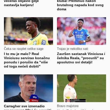
večeras objavio gdje
kluba! Preminuo nakon
nastavlja karijeru!
brutalnog napada kod svog
doma
Čeka se rasplet velike sage
Trajao je nekoliko sati
I to mu je malo? Real
Završen sastanak Viniciusa i
Viniciusu servirao konačnu
čelnika Reala, "procurili" su
ponudu i poručio da "više
apsolutno svi detalji!
od toga nećeš dobiti"
Carragher sve iznenadio
Bravo majstore