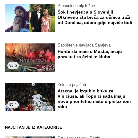
Procurili detalji tužbe
Šok i nevjerica u Sloveniji!
Otkriveno šta bivša zaručnica traži
od Dončića, udara gdje najviše boli
Saopštenje navijača Sarajeva
Horde zla neće u Mostar, imaju
poruku i za čelnike kluba
5
Žele se pojačati
Arsenal je izgubio bitku za
Viniciusa, ali Topnici sada imaju
novu prioritetnu metu u prelaznom
1
roku
NAJČITANIJE IZ KATEGORIJE