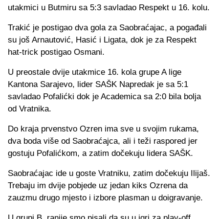
utakmici u Butmiru sa 5:3 savladao Respekt u 16. kolu.
Trakić je postigao dva gola za Saobraćajac, a pogađali
su još Arnautović, Hasić i Ligata, dok je za Respekt
hat-trick postigao Osmani.
U preostale dvije utakmice 16. kola grupe A lige
Kantona Sarajevo, lider SAŠK Napredak je sa 5:1
savladao Pofalićki dok je Academica sa 2:0 bila bolja
od Vratnika.
Do kraja prvenstvo Ozren ima sve u svojim rukama,
dva boda više od Saobraćajca, ali i teži raspored jer
gostuju Pofalićkom, a zatim dočekuju lidera SAŠK.
Saobraćajac ide u goste Vratniku, zatim dočekuju Ilijaš.
Trebaju im dvije pobjede uz jedan kiks Ozrena da
zauzmu drugo mjesto i izbore plasman u doigravanje.
U grupi B, ranije smo pisali da su u igri za play-off