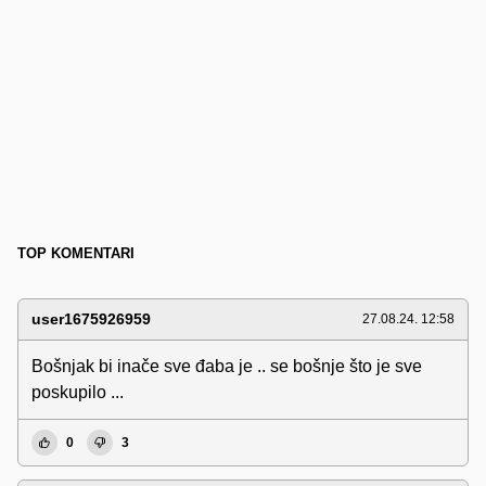
TOP KOMENTARI
user1675926959
27.08.24. 12:58
Bošnjak bi inače sve đaba je .. se bošnje što je sve
poskupilo ...
0
3