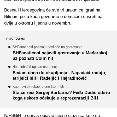
Bosna i Hercegovina će sve tri utakmice igrati na
Bilinom polju kada govorimo o domaćim susretima,
dvije u oktobru i jednu u novembru.
POVEZANO
BHFanaticosi pozivaju navijače na gostovanje
BHFanaticosi najavili gostovanje u Mađarskoj
uz poznati Čolin hit
Huseinbašić upisao asistenciju
Sedam dana do okupljanja - Napadači raduju,
strijelci bili i Radeljić i Hajradinović
Kao i uvijek rekao je ono što misli
Šta će reći Sergej Barbarez? Feđa Dudić otkrio
koga uskoro očekuje u reprezentaciji BiH
N/FSBiH je danas objavio cijene ulaznica koje su