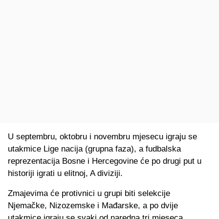
U septembru, oktobru i novembru mjesecu igraju se
utakmice Lige nacija (grupna faza), a fudbalska
reprezentacija Bosne i Hercegovine će po drugi put u
historiji igrati u elitnoj, A diviziji.
Zmajevima će protivnici u grupi biti selekcije
Njemačke, Nizozemske i Mađarske, a po dvije
utakmice igraju se svaki od naredna tri mjeseca.