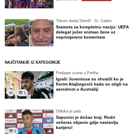
Tokom duela Sheriff - St. Gallen
Sramota za kompletnu naciju: UEFA
delegat jučer snimao žene uz
neprimjerene komentare
NAJČITANIJE IZ KATEGORIJE
Prelijepe scene u Perthu
Igrači Juventusa su shvatili ko je
Kerim Alajbegović kada su stigli na
aerodrom u Australiji
1
Odluka je pala
Sapunici je došao kraj: Rodri
večeras objavio gdje nastavlja
karijeru!
2