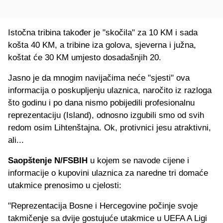
Istočna tribina također je "skočila" za 10 KM i sada
košta 40 KM, a tribine iza golova, sjeverna i južna,
koštat će 30 KM umjesto dosadašnjih 20.
Jasno je da mnogim navijačima neće "sjesti" ova
informacija o poskupljenju ulaznica, naročito iz razloga
što godinu i po dana nismo pobijedili profesionalnu
reprezentaciju (Island), odnosno izgubili smo od svih
redom osim Lihtenštajna. Ok, protivnici jesu atraktivni,
ali...
Saopštenje N/FSBIH
u kojem se navode cijene i
informacije o kupovini ulaznica za naredne tri domaće
utakmice prenosimo u cjelosti:
"Reprezentacija Bosne i Hercegovine počinje svoje
takmičenje sa dvije gostujuće utakmice u UEFA A Ligi