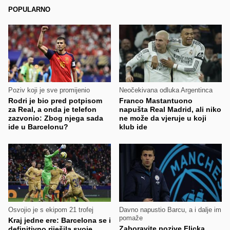
POPULARNO
Poziv koji je sve promijenio
Neočekivana odluka Argentinca
Rodri je bio pred potpisom
Franco Mastantuono
za Real, a onda je telefon
napušta Real Madrid, ali niko
zazvonio: Zbog njega sada
ne može da vjeruje u koji
ide u Barcelonu?
klub ide
Osvojio je s ekipom 21 trofej
Davno napustio Barcu, a i dalje im
pomaže
Kraj jedne ere: Barcelona se i
Zaboravite pozive Flicka,
definitivno riješila svoje