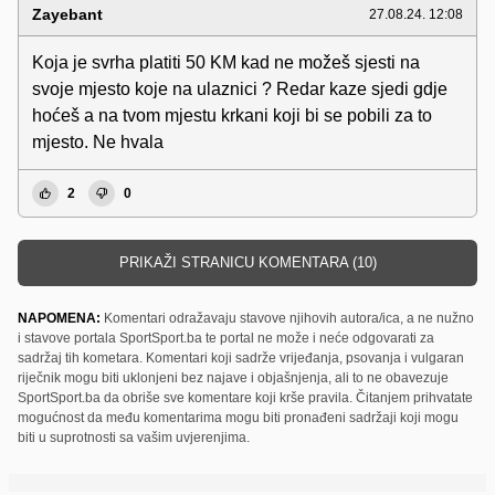
Zayebant
27.08.24. 12:08
Koja je svrha platiti 50 KM kad ne možeš sjesti na
svoje mjesto koje na ulaznici ? Redar kaze sjedi gdje
hoćeš a na tvom mjestu krkani koji bi se pobili za to
mjesto. Ne hvala
2
0
PRIKAŽI STRANICU KOMENTARA (10)
NAPOMENA:
Komentari odražavaju stavove njihovih autora/ica, a ne nužno
i stavove portala SportSport.ba te portal ne može i neće odgovarati za
sadržaj tih kometara. Komentari koji sadrže vrijeđanja, psovanja i vulgaran
riječnik mogu biti uklonjeni bez najave i objašnjenja, ali to ne obavezuje
SportSport.ba da obriše sve komentare koji krše pravila. Čitanjem prihvatate
mogućnost da među komentarima mogu biti pronađeni sadržaji koji mogu
biti u suprotnosti sa vašim uvjerenjima.