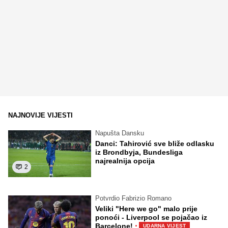
NAJNOVIJE VIJESTI
Napušta Dansku
Danci: Tahirović sve bliže odlasku
iz Brondbyja, Bundesliga
najrealnija opcija
2
Potvrdio Fabrizio Romano
Veliki "Here we go" malo prije
ponoći - Liverpool se pojačao iz
·
Barcelone!
UDARNA VIJEST