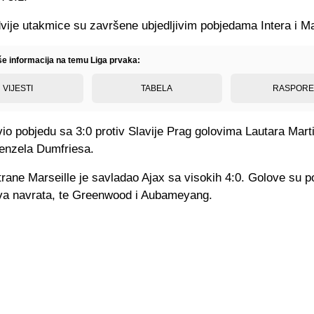
vije utakmice su završene ubjedljivim pobjedama Intera i Ma
iše informacija na temu Liga prvaka:
VIJESTI
TABELA
RASPOR
avio pobjedu sa 3:0 protiv Slavije Prag golovima Lautara Mar
Denzela Dumfriesa.
rane Marseille je savladao Ajax sa visokih 4:0. Golove su po
va navrata, te Greenwood i Aubameyang.