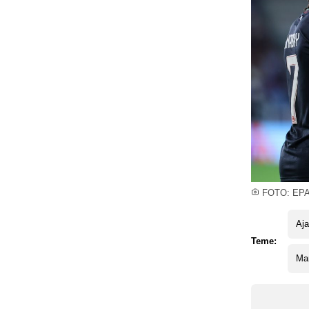
FOTO: EP
Aj
Teme:
Mar