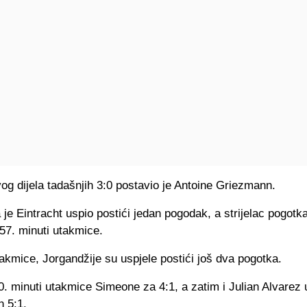
vog dijela tadašnjih 3:0 postavio je Antoine Griezmann.
je Eintracht uspio postići jedan pogodak, a strijelac pogotka
57. minuti utakmice.
akmice, Jorgandžije su uspjele postići još dva pogotka.
0. minuti utakmice Simeone za 4:1, a zatim i Julian Alvarez 
h 5:1.