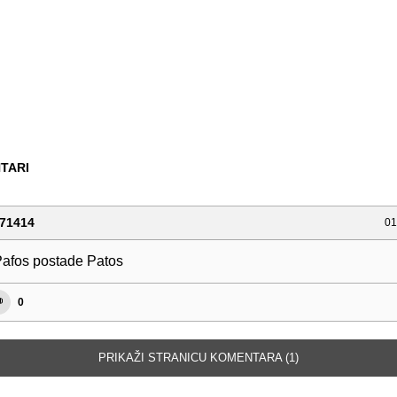
TARI
71414
01
afos postade Patos
0
PRIKAŽI STRANICU KOMENTARA (1)