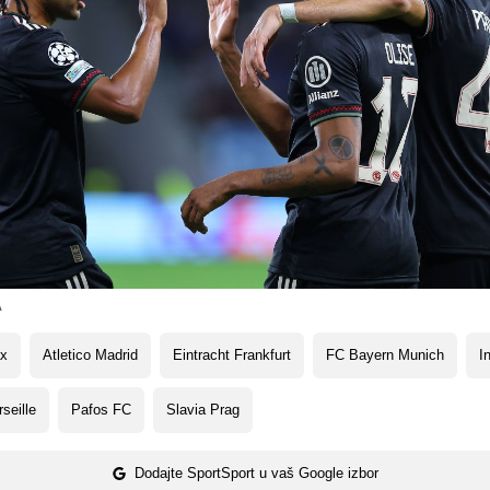
A
ax
Atletico Madrid
Eintracht Frankfurt
FC Bayern Munich
I
seille
Pafos FC
Slavia Prag
Dodajte SportSport u vaš Google izbor