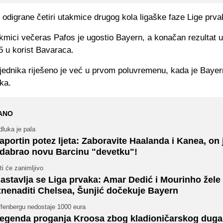
odigrane četiri utakmice drugog kola ligaške faze Lige prva
akmici večeras Pafos je ugostio Bayern, a konačan rezultat 
:5 u korist Bavaraca.
bjednika riješeno je već u prvom poluvremenu, kada je Bayer
tka.
ANO
luka je pala
aportin potez ljeta: Zaboravite Haalanda i Kanea, on 
dabrao novu Barcinu "devetku"!
ti će zanimljivo
astavlja se Liga prvaka: Amar Dedić i Mourinho žele
znenaditi Chelsea, Šunjić dočekuje Bayern
ffenbergu nedostaje 1000 eura
egenda proganja Kroosa zbog kladioničarskog duga