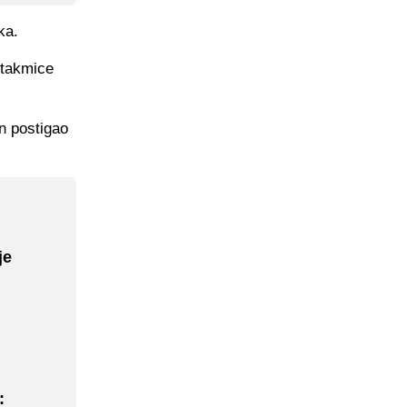
ka.
utakmice
n postigao
je
: