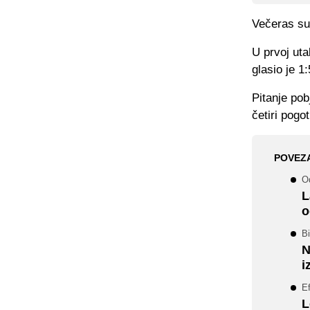
Večeras su 
U prvoj ut
glasio je 1
Pitanje po
četiri pogo
POVEZ
Od
L
o
Bi
N
i
E
L