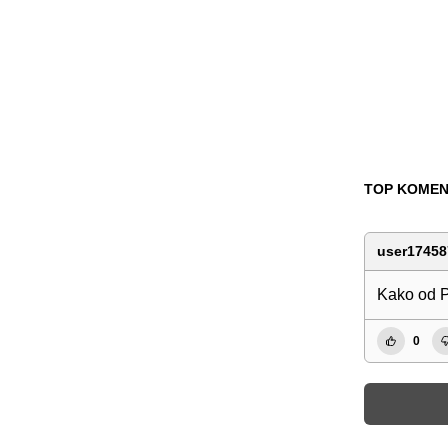
TOP KOMEN
user17458
Kako od P
0