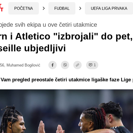
POČETNA
FUDBAL
UEFA LIGA PRVAKA
bjede svih ekipa u ove četiri utakmice
n i Atletico "izbrojali" do pet,
eille ubjedljivi
:56,
Muhamed Bogilović
1
am pregled preostale četiri utakmice ligaške faze Lige 