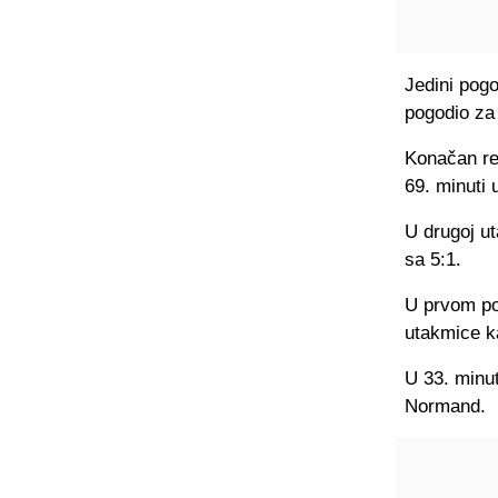
Jedini pog
pogodio za 
Konačan rez
69. minuti 
U drugoj ut
sa 5:1.
U prvom pol
utakmice k
U 33. minut
Normand.