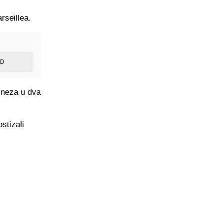
rseillea.
ED
tineza u dva
stizali