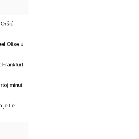
 Oršić
ael Olise u
t Frankfurt
rtoj minuti
o je Le