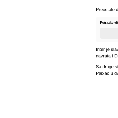
Preostale d
Potražite v
Inter je sl
navrata i 
Sa druge st
Paixao u d