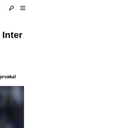
Otvori profil
Otvori meni
 Inter
prvaka!