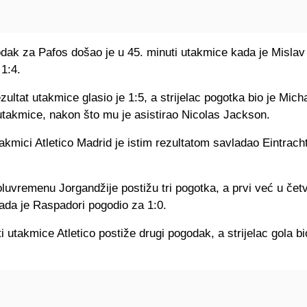
odak za Pafos došao je u 45. minuti utakmice kada je Mislav
1:4.
ultat utakmice glasio je 1:5, a strijelac pogotka bio je Mich
utakmice, nakon što mu je asistirao Nicolas Jackson.
akmici Atletico Madrid je istim rezultatom savladao Eintrach
uvremenu Jorgandžije postižu tri pogotka, a prvi već u četv
ada je Raspadori pogodio za 1:0.
i utakmice Atletico postiže drugi pogodak, a strijelac gola bi