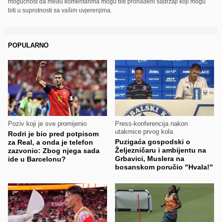
mogućnost da među komentarima mogu biti pronađeni sadržaji koji mogu
biti u suprotnosti sa vašim uvjerenjima.
POPULARNO
Poziv koji je sve promijenio
Press-konferencija nakon
utakmice prvog kola
Rodri je bio pred potpisom
Puzigaća gospodski o
za Real, a onda je telefon
Željezničaru i ambijentu na
zazvonio: Zbog njega sada
Grbavici, Muslera na
ide u Barcelonu?
bosanskom poručio "Hvala!"