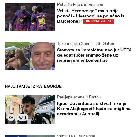
Potvrdio Fabrizio Romano
Veliki "Here we go" malo prije
ponoći - Liverpool se pojačao iz
·
Barcelone!
UDARNA VIJEST
Tokom duela Sheriff - St. Gallen
Sramota za kompletnu naciju: UEFA
delegat jučer snimao žene uz
neprimjerene komentare
NAJČITANIJE IZ KATEGORIJE
Prelijepe scene u Perthu
Igrači Juventusa su shvatili ko je
Kerim Alajbegović kada su stigli na
aerodrom u Australiji
1
Vratili se u Barcelonu