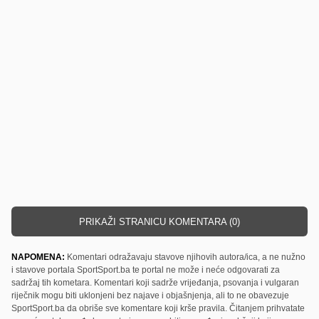
PRIKAŽI STRANICU KOMENTARA (0)
NAPOMENA:
Komentari odražavaju stavove njihovih autora/ica, a ne nužno
i stavove portala SportSport.ba te portal ne može i neće odgovarati za
sadržaj tih kometara. Komentari koji sadrže vrijeđanja, psovanja i vulgaran
riječnik mogu biti uklonjeni bez najave i objašnjenja, ali to ne obavezuje
SportSport.ba da obriše sve komentare koji krše pravila. Čitanjem prihvatate