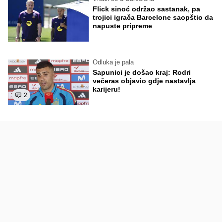
Flick sinoć održao sastanak, pa
trojici igrača Barcelone saopštio da
napuste pripreme
Odluka je pala
Sapunici je došao kraj: Rodri
večeras objavio gdje nastavlja
karijeru!
2