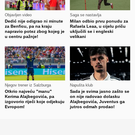
Objavljen video
Saga se nastavlja
Dedić nije odigrao ni minute
Milan odbio prvu ponudu za
za Benficu, pa na kraju
Rafaela Leaa, u cijelu priču
napravio potez zbog kojeg je
uključili se i engleski
u centru pažnje!
velikani
Njegov trener iz Salzburga
Napušta klub
Otkrio najveću "manu"
Sada je svima jasno zašto se
Kerima Alajbegovića, pa
on nije radovao dolasku
izgovorio riječi koje odjekuju
Alajbegovića, Juventus ga
Evropom!
jutros odmah prodao!