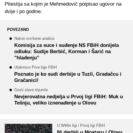
Pitestija sa kojim je Mehmedović potpisao ugovor na
dvije i po godine.
POVEZANO
Nakon izvršene analize
Komisija za suce i suđenje NS FBiH donijela
odluku: Sudije Berbić, Korman i Šarić na
"hlađenju"
Utakmice Prve lige FBiH
Poznato je ko sudi derbije u Tuzli, Gradačcu i
Gračanici!
Gosti slave trijumfe
Nevjerovatna nedjelja u Prvoj ligi FBiH: Muk u
Tešnju, veliko iznenađenje u Olovu
U WWin ligi i Prvoj ligi FBiH
Ni derbiji u Mostaru i Olovu