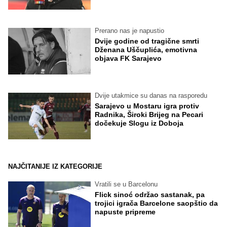
Prerano nas je napustio
Dvije godine od tragične smrti
Dženana Uščuplića, emotivna
objava FK Sarajevo
Dvije utakmice su danas na rasporedu
Sarajevo u Mostaru igra protiv
Radnika, Široki Brijeg na Pecari
dočekuje Slogu iz Doboja
NAJČITANIJE IZ KATEGORIJE
Vratili se u Barcelonu
Flick sinoć održao sastanak, pa
trojici igrača Barcelone saopštio da
napuste pripreme