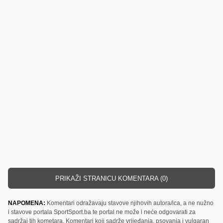
PRIKAŽI STRANICU KOMENTARA (0)
NAPOMENA:
Komentari odražavaju stavove njihovih autora/ica, a ne nužno
i stavove portala SportSport.ba te portal ne može i neće odgovarati za
sadržaj tih kometara. Komentari koji sadrže vrijeđanja, psovanja i vulgaran