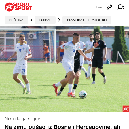
Prijava
Otvori profi
Ot
POČETNA
FUDBAL
PRVA LIGA FEDERACIJE BIH
Niko da ga stigne
Na zimu otišao iz Bosne i Hercegovine, ali