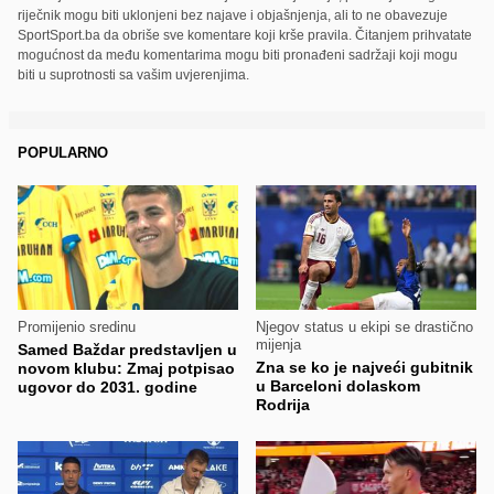
riječnik mogu biti uklonjeni bez najave i objašnjenja, ali to ne obavezuje
SportSport.ba da obriše sve komentare koji krše pravila. Čitanjem prihvatate
mogućnost da među komentarima mogu biti pronađeni sadržaji koji mogu
biti u suprotnosti sa vašim uvjerenjima.
POPULARNO
Promijenio sredinu
Njegov status u ekipi se drastično
mijenja
Samed Baždar predstavljen u
Zna se ko je najveći gubitnik
novom klubu: Zmaj potpisao
u Barceloni dolaskom
ugovor do 2031. godine
Rodrija