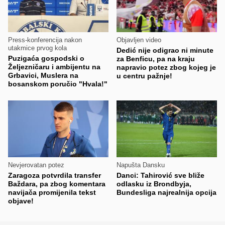
Press-konferencija nakon
Objavljen video
utakmice prvog kola
Dedić nije odigrao ni minute
Puzigaća gospodski o
za Benficu, pa na kraju
Željezničaru i ambijentu na
napravio potez zbog kojeg je
Grbavici, Muslera na
u centru pažnje!
bosanskom poručio "Hvala!"
Nevjerovatan potez
Napušta Dansku
Zaragoza potvrdila transfer
Danci: Tahirović sve bliže
Baždara, pa zbog komentara
odlasku iz Brondbyja,
navijača promijenila tekst
Bundesliga najrealnija opcija
objave!