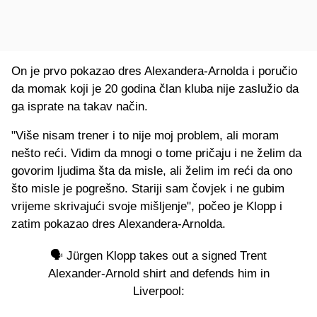
On je prvo pokazao dres Alexandera-Arnolda i poručio
da momak koji je 20 godina član kluba nije zaslužio da
ga isprate na takav način.
"Više nisam trener i to nije moj problem, ali moram
nešto reći. Vidim da mnogi o tome pričaju i ne želim da
govorim ljudima šta da misle, ali želim im reći da ono
što misle je pogrešno. Stariji sam čovjek i ne gubim
vrijeme skrivajući svoje mišljenje", počeo je Klopp i
zatim pokazao dres Alexandera-Arnolda.
🗣️ Jürgen Klopp takes out a signed Trent
Alexander-Arnold shirt and defends him in
Liverpool: