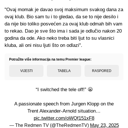
"Ovaj momak je davao svoj maksimum svakog dana za
ovaj klub. Bio sam tu i to gledao, da se to nije desilo i
da nije bio toliko posvećen za ovaj klub odmah bih vam
to rekao. Dao je sve što ima i sada je odlučio nakon 20
godina da ode. Ako neko treba biti ljut to su vlasnici
kluba, ali oni nisu ljuti što on odlazi".
Potražite više informacija na temu Premier league:
VIJESTI
TABELA
RASPORED
“I switched the tele off!” 😬
A passionate speech from Jurgen Klopp on the
Trent Alexander-Arnold situation…
pic.twitter.com/oWQf151xF8
May 23, 2025
— The Redmen TV (@TheRedmenTV)