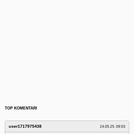
TOP KOMENTARI
user1717975438
24.05.25. 09:03