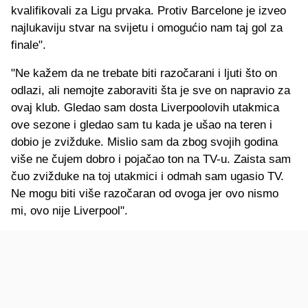
kvalifikovali za Ligu prvaka. Protiv Barcelone je izveo
najlukaviju stvar na svijetu i omogućio nam taj gol za
finale".
"Ne kažem da ne trebate biti razočarani i ljuti što on
odlazi, ali nemojte zaboraviti šta je sve on napravio za
ovaj klub. Gledao sam dosta Liverpoolovih utakmica
ove sezone i gledao sam tu kada je ušao na teren i
dobio je zvižduke. Mislio sam da zbog svojih godina
više ne čujem dobro i pojačao ton na TV-u. Zaista sam
čuo zvižduke na toj utakmici i odmah sam ugasio TV.
Ne mogu biti više razočaran od ovoga jer ovo nismo
mi, ovo nije Liverpool".