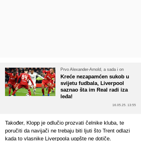
Prvo Alexander-Arnold, a sada i on
Kreće nezapamćen sukob u
svijetu fudbala, Liverpool
saznao šta im Real radi iza
leđa!
16.05.25. 13:55
Također, Klopp je odlučio prozvati čelnike kluba, te
poručiti da navijači ne trebaju biti ljuti što Trent odlazi
kada to vlasnike Liverpoola uopšte ne dotiče.