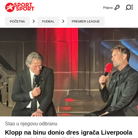
Prijava
Otvori profi
Ot
POČETNA
FUDBAL
PREMIER LEAGUE
Stao u njegovu odbranu
Klopp na binu donio dres igrača Liverpoola