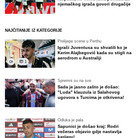
njemačkog igrača govori drugačije
NAJČITANIJE IZ KATEGORIJE
Prelijepe scene u Perthu
Igrači Juventusa su shvatili ko je
Kerim Alajbegović kada su stigli na
aerodrom u Australiji
1
Spremni su na sve
Sada je jasno zašto je došao:
"Luda" klauzula iz Salahovog
ugovora s Turcima je otkrivena!
Odluka je pala
Sapunici je došao kraj: Rodri
večeras objavio gdje nastavlja
karijeru!