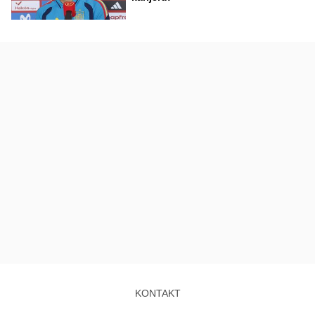
KONTAKT