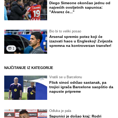
Diego Simeone okončao jednu od
najvećih ovoljetnih sapunica:
"Alvarez će..."
Bio bi to veliki posao
Arsenal spremio potez koji će
izazvati haos u Engleskoj! Zvijezda
spremna na kontroverzan transfer!
1
NAJČITANIJE IZ KATEGORIJE
Vratili se u Barcelonu
Flick sinoć održao sastanak, pa
trojici igrača Barcelone saopštio da
napuste pripreme
Odluka je pala
Sapunici je došao kraj: Rodri