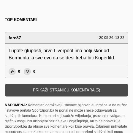
TOP KOMENTARI
fare87
20.05.26. 13:22
Lupate gluposti, prvo Liverpool ima bolji skor od
Bormunta, a sve ovo da se desi treba biti Koperfild.
0
0
PRIKAŽI STRANICU KOMENTARA (5)
NAPOMENA:
Komentari odražavaju stavove njihovih autora/ica, a ne nužno
i stavove portala SportSport.ba te portal ne može i neće odgovarati za
sadržaj tih kometara. Komentari koji sadrže vrijeđanja, psovanja i vulgaran
riječnik mogu biti uklonjeni bez najave i objašnjenja, ali to ne obavezuje
SportSport.ba da obriše sve komentare koji krše pravila. Čitanjem prihvatate
mogućnost da među komentarima mogu biti pronađeni sadržaji koji mogu