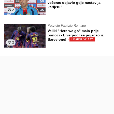
večeras objavio gdje nastavlja
karijeru!
2
Potvrdio Fabrizio Romano
Veliki "Here we go" malo prije
ponoći - Liverpool se pojačao iz
·
Barcelone!
UDARNA VIJEST
2