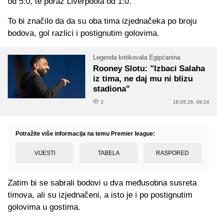
od 5:0, te poraz Liverpoola od 1:0.
To bi značilo da da su oba tima izjednačeka po broju
bodova, gol razlici i postignutim golovima.
Legenda kritikovala Egipćanina
Rooney Slotu: "Izbaci Salaha
iz tima, ne daj mu ni blizu
stadiona"
2
18.05.26. 09:24
Potražite više informacija na temu Premier league:
VIJESTI
TABELA
RASPORED
Zatim bi se sabrali bodovi u dva međusobna susreta
timova, ali su izjednačeni, a isto je i po postignutim
golovima u gostima.