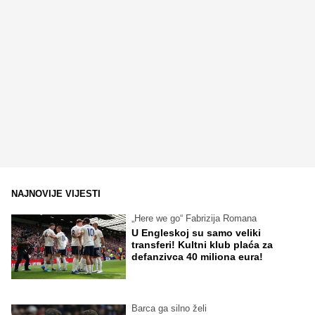
NAJNOVIJE VIJESTI
„Here we go“ Fabrizija Romana
U Engleskoj su samo veliki
transferi! Kultni klub plaća za
defanzivca 40 miliona eura!
Barca ga silno želi