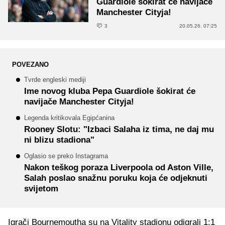
Guardiole šokirat će navijače
Manchester Cityja!
3
20.05.26. 07:25
POVEZANO
Tvrde engleski mediji
Ime novog kluba Pepa Guardiole šokirat će
navijače Manchester Cityja!
Legenda kritikovala Egipćanina
Rooney Slotu: "Izbaci Salaha iz tima, ne daj mu
ni blizu stadiona"
Oglasio se preko Instagrama
Nakon teškog poraza Liverpoola od Aston Ville,
Salah poslao snažnu poruku koja će odjeknuti
svijetom
Igrači Bournemoutha su na Vitality stadionu odigrali 1:1