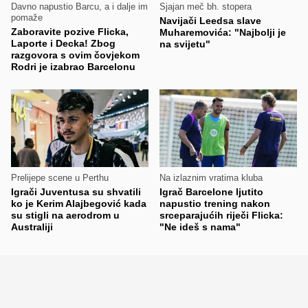
Davno napustio Barcu, a i dalje im
Sjajan meč bh. stopera
pomaže
Navijači Leedsa slave
Zaboravite pozive Flicka,
Muharemovića: "Najbolji je
Laporte i Decka! Zbog
na svijetu"
razgovora s ovim čovjekom
Rodri je izabrao Barcelonu
Prelijepe scene u Perthu
Na izlaznim vratima kluba
Igrači Juventusa su shvatili
Igrač Barcelone ljutito
ko je Kerim Alajbegović kada
napustio trening nakon
su stigli na aerodrom u
srceparajućih riječi Flicka:
Australiji
"Ne ideš s nama"