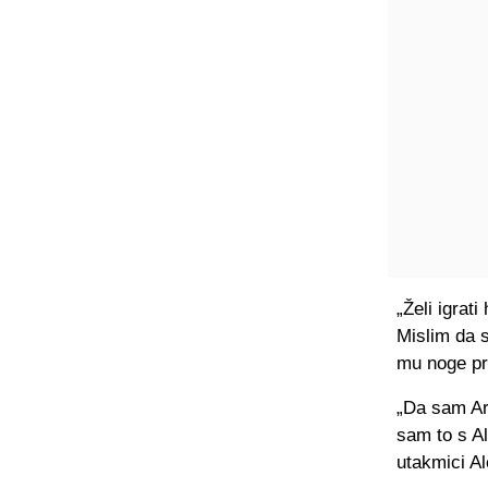
„Želi igrat
Mislim da 
mu noge pre
„Da sam Arn
sam to s A
utakmici Al