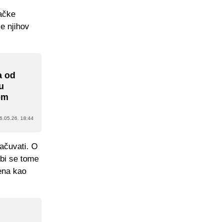
dačke
je njihov
a od
u
om
6.05.26. 18:44
 sačuvati. O
 bi se tome
ena kao