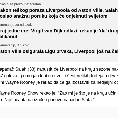
glasio se preko Instagrama
akon teškog poraza Liverpoola od Aston Ville, Salah
oslao snažnu poruku koja će odjeknuti svijetom
preman je za odlazak
raj jedne ere: Virgil van Dijk odlazi, rekao je 'da' dr
elikanu!
emiership, 37. kolo
ston Villa osigurala Ligu prvaka, Liverpool još na č
apadač Salah (33) napustit će Liverpool na kraju sezone nak
7 golova i pomogao klubu osvojiti šest velikih trofeja u deve
rni Wayne Rooney je rekao da će ga izostaviti za nedjeljni op
ayne Rooney Show rekao je: "Žao mi je što je na kraju učini
u. Nije poanta da izađe i ponovo napadne Slota."