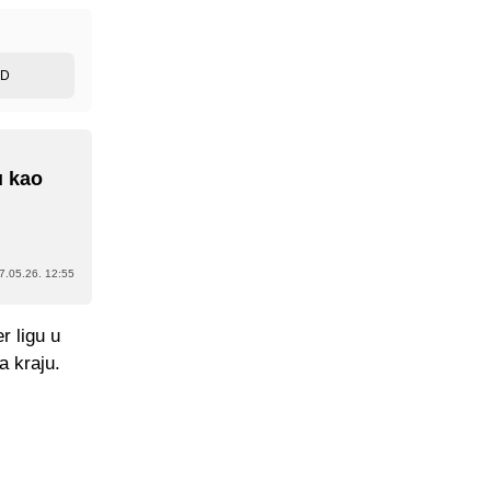
ED
u kao
7.05.26. 12:55
r ligu u
a kraju.