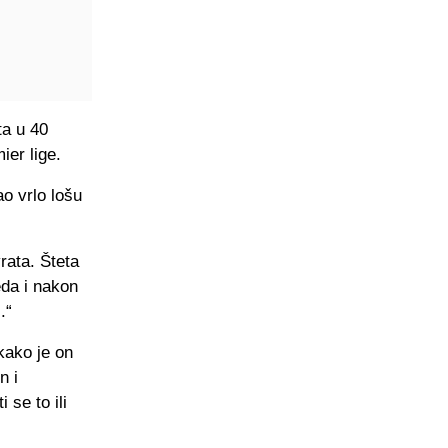
ta u 40
ier lige.
ao vrlo lošu
rata. Šteta
eda i nakon
.“
kako je on
n i
 se to ili