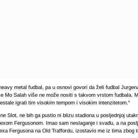
i heavy metal fudbal, pa u osnovi govori da želi fudbal Jurge
se Mo Salah više ne može nositi s takvom vrstom fudbala. M
stale igrati tim visokim tempom i visokim intenzitetom.“
e Slot, ne bih ga pustio ni blizu stadiona u posljednjoj utak
lexom Fergusonom. Imao sam neslaganje i svađu, a na poslj
exa Fergusona na Old Traffordu, izostavio me iz tima zbog t