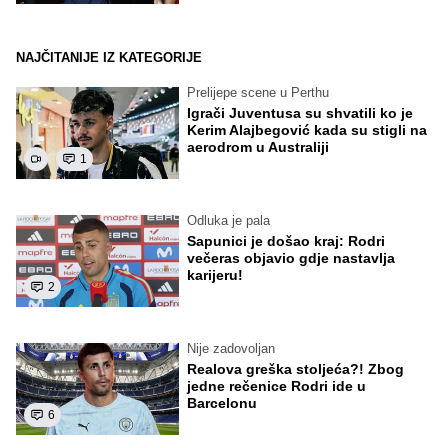
NAJČITANIJE IZ KATEGORIJE
Prelijepe scene u Perthu
Igrači Juventusa su shvatili ko je
Kerim Alajbegović kada su stigli na
aerodrom u Australiji
1
Odluka je pala
Sapunici je došao kraj: Rodri
večeras objavio gdje nastavlja
karijeru!
2
Nije zadovoljan
Realova greška stoljeća?! Zbog
jedne rečenice Rodri ide u
Barcelonu
6