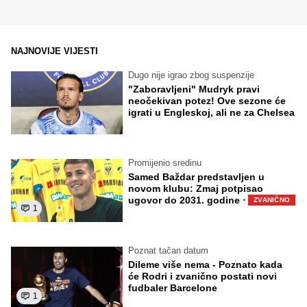
NAJNOVIJE VIJESTI
Dugo nije igrao zbog suspenzije
"Zaboravljeni" Mudryk pravi
neočekivan potez! Ove sezone će
igrati u Engleskoj, ali ne za Chelsea
Promijenio sredinu
Samed Baždar predstavljen u
novom klubu: Zmaj potpisao
·
ugovor do 2031. godine
ZVANIČNO
1
Poznat tačan datum
Dileme više nema - Poznato kada
će Rodri i zvanično postati novi
fudbaler Barcelone
1