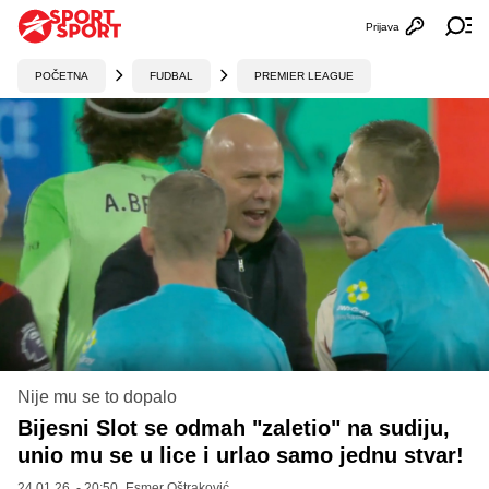
Prijava
Otvori profi
Ot
POČETNA
FUDBAL
PREMIER LEAGUE
Nije mu se to dopalo
Bijesni Slot se odmah "zaletio" na sudiju,
unio mu se u lice i urlao samo jednu stvar!
24.01.26. - 20:50,
Esmer Oštraković