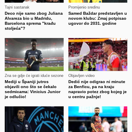
Tajni sastanak
Promijenio sredinu
Deco nije samo zbog Juliana
Samed Baždar predstavljen u
Alvareza bio u Madridu,
novom klubu: Zmaj potpisao
Barcelona sprema "krađu
ugovor do 2031. godine
stoljeća"?
Zna se gdje će igrati iduće sezone
Objavljen video
Mediji u Španiji jutros
Dedić nije odigrao ni minute
objavili ono što se čekalo
za Benficu, pa na kraju
sedmicama: Vinicius Junior
napravio potez zbog kojeg je
je odlučio!
u centru pažnje!