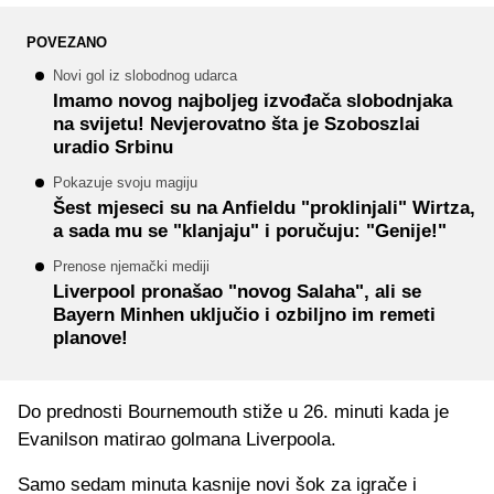
POVEZANO
Novi gol iz slobodnog udarca
Imamo novog najboljeg izvođača slobodnjaka
na svijetu! Nevjerovatno šta je Szoboszlai
uradio Srbinu
Pokazuje svoju magiju
Šest mjeseci su na Anfieldu "proklinjali" Wirtza,
a sada mu se "klanjaju" i poručuju: "Genije!"
Prenose njemački mediji
Liverpool pronašao "novog Salaha", ali se
Bayern Minhen uključio i ozbiljno im remeti
planove!
Do prednosti Bournemouth stiže u 26. minuti kada je
Evanilson matirao golmana Liverpoola.
Samo sedam minuta kasnije novi šok za igrače i