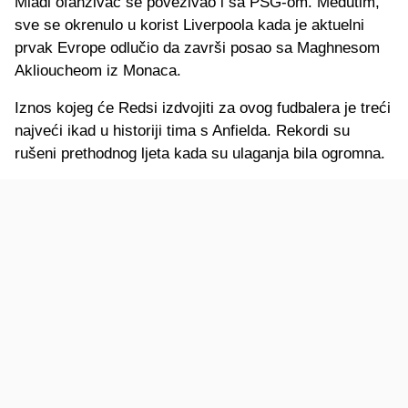
Mladi ofanzivac se povezivao i sa PSG-om. Međutim,
sve se okrenulo u korist Liverpoola kada je aktuelni
prvak Evrope odlučio da završi posao sa Maghnesom
Aklioucheom iz Monaca.
Iznos kojeg će Redsi izdvojiti za ovog fudbalera je treći
najveći ikad u historiji tima s Anfielda. Rekordi su
rušeni prethodnog ljeta kada su ulaganja bila ogromna.