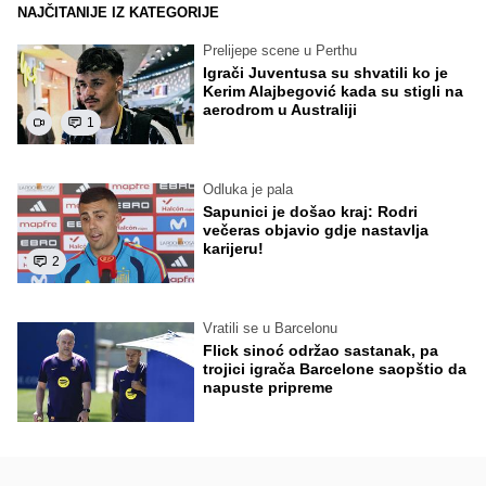
NAJČITANIJE IZ KATEGORIJE
Prelijepe scene u Perthu
Igrači Juventusa su shvatili ko je
Kerim Alajbegović kada su stigli na
aerodrom u Australiji
1
Odluka je pala
Sapunici je došao kraj: Rodri
večeras objavio gdje nastavlja
karijeru!
2
Vratili se u Barcelonu
Flick sinoć održao sastanak, pa
trojici igrača Barcelone saopštio da
napuste pripreme