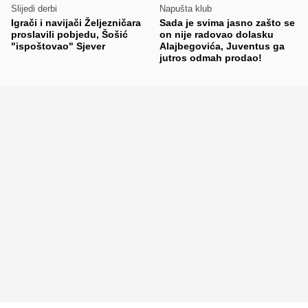
Slijedi derbi
Napušta klub
Igrači i navijači Željezničara
Sada je svima jasno zašto se
proslavili pobjedu, Šošić
on nije radovao dolasku
"ispoštovao" Sjever
Alajbegovića, Juventus ga
jutros odmah prodao!