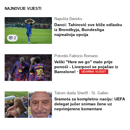
NAJNOVIJE VIJESTI
Napušta Dansku
Danci: Tahirović sve bliže odlasku
iz Brondbyja, Bundesliga
najrealnija opcija
2
Potvrdio Fabrizio Romano
Veliki "Here we go" malo prije
ponoći - Liverpool se pojačao iz
·
Barcelone!
UDARNA VIJEST
Tokom duela Sheriff - St. Gallen
Sramota za kompletnu naciju: UEFA
delegat jučer snimao žene uz
neprimjerene komentare