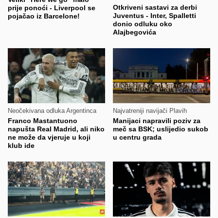
Otkriveni sastavi za derbi
prije ponoći - Liverpool se
Juventus - Inter, Spalletti
pojačao iz Barcelone!
donio odluku oko
Alajbegovića
Neočekivana odluka Argentinca
Najvatreniji navijači Plavih
Franco Mastantuono
Manijaci napravili poziv za
napušta Real Madrid, ali niko
meč sa BSK; uslijedio sukob
ne može da vjeruje u koji
u centru grada
klub ide