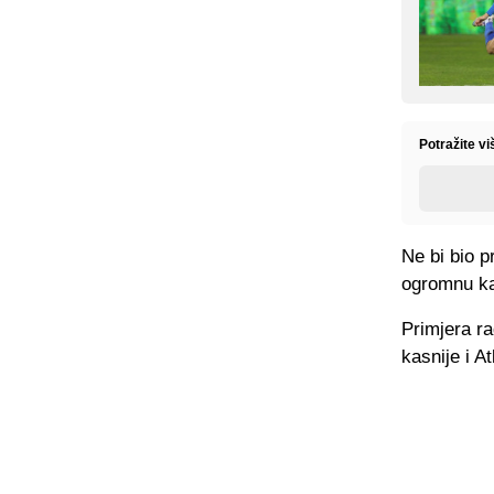
Potražite vi
Ne bi bio p
ogromnu ka
Primjera ra
kasnije i A