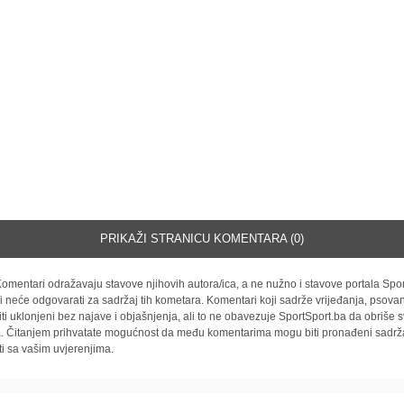
PRIKAŽI STRANICU KOMENTARA (0)
omentari odražavaju stavove njihovih autora/ica, a ne nužno i stavove portala Spor
i neće odgovarati za sadržaj tih kometara. Komentari koji sadrže vrijeđanja, psovan
iti uklonjeni bez najave i objašnjenja, ali to ne obavezuje SportSport.ba da obriše
la. Čitanjem prihvatate mogućnost da među komentarima mogu biti pronađeni sadrža
ti sa vašim uvjerenjima.