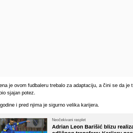
a je ovom fudbaleru trebalo za adaptaciju, a čini se da je t
bio sjajan potez.
godine i pred njima je sigurno velika karijera.
Neočekivani rasplet
Adrian Leon Barišić blizu realiz