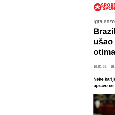
Igra sezo
Brazi
ušao 
otima
19.01.26. - 19
Neke karij
upravo se 