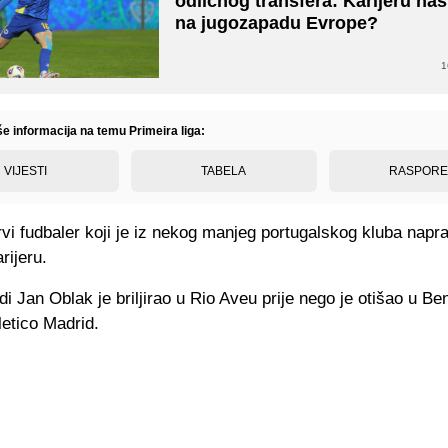
odličnog transfera: Karijeru nas
na jugozapadu Evrope?
1
še informacija na temu Primeira liga:
VIJESTI
TABELA
RASPOR
rvi fudbaler koji je iz nekog manjeg portugalskog kluba napr
rijeru.
di Jan Oblak je briljirao u Rio Aveu prije nego je otišao u Ben
tletico Madrid.