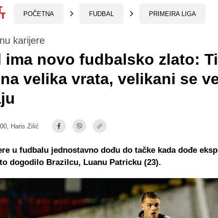
POČETNA
FUDBAL
PRIMEIRA LIGA
nu karijere
l ima novo fudbalsko zlato: Ti
na velika vrata, velikani se v
ju
:00,
Haris Zilić
ere u fudbalu jednostavno dođu do tačke kada dođe ekspl
to dogodilo Brazilcu, Luanu Patricku (23).