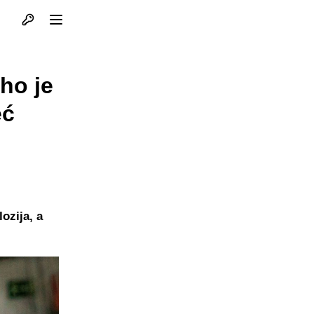
Otvori profil
Otvori meni
ho je
eć
ozija, a