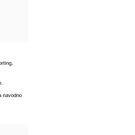
orting,
e.
 a navodno