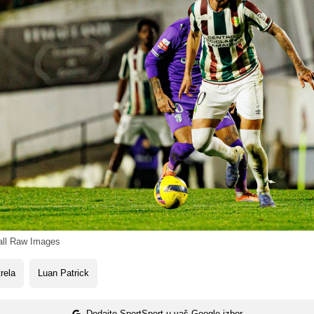
ll Raw Images
rela
Luan Patrick
Dodajte SportSport u vaš Google izbor