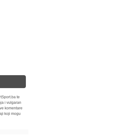
tSport.ba te
ja i vulgaran
 sve komentare
ji koji mogu