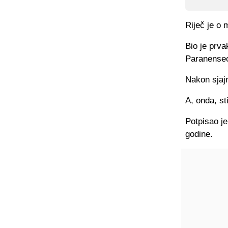
Riječ je o 
Bio je prva
Paranenseo
Nakon sjajn
A, onda, st
Potpisao je
godine.