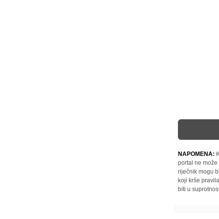
NAPOMENA:
K
portal ne može 
riječnik mogu b
koji krše pravi
biti u suprotnos