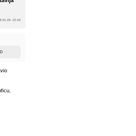
tavlja
6.01.26. 22:43
ED
avio
ficu,