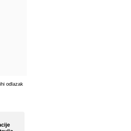
ihi odlazak
acije