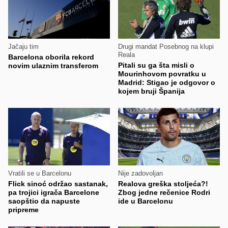
Jačaju tim
Drugi mandat Posebnog na klupi
Reala
Barcelona oborila rekord
Pitali su ga šta misli o
novim ulaznim transferom
Mourinhovom povratku u
Madrid: Stigao je odgovor o
kojem bruji Španija
Vratili se u Barcelonu
Nije zadovoljan
Flick sinoć održao sastanak,
Realova greška stoljeća?!
pa trojici igrača Barcelone
Zbog jedne rečenice Rodri
saopštio da napuste
ide u Barcelonu
pripreme