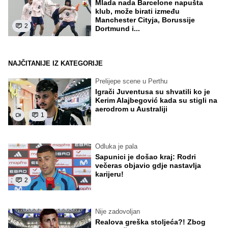
Mlada nada Barcelone napušta
klub, može birati između
Manchester Cityja, Borussije
2
Dortmund i...
NAJČITANIJE IZ KATEGORIJE
Prelijepe scene u Perthu
Igrači Juventusa su shvatili ko je
Kerim Alajbegović kada su stigli na
aerodrom u Australiji
1
Odluka je pala
Sapunici je došao kraj: Rodri
večeras objavio gdje nastavlja
karijeru!
2
Nije zadovoljan
Realova greška stoljeća?! Zbog