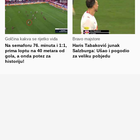
Golčina kakva se rijetko viđa
Bravo majstore
Na semaforu 76. minuta i 1:1,
Haris Tabaković junak
prima loptu na 40 metara od
Salzburga: Ušao i pogodio
gola, a onda potez za
za veliku pobjedu
historiju!