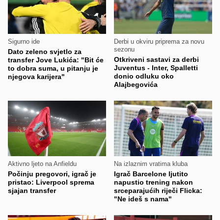
Sigurno ide
Derbi u okviru priprema za novu
sezonu
Dato zeleno svjetlo za
Otkriveni sastavi za derbi
transfer Jove Lukića: "Bit će
Juventus - Inter, Spalletti
to dobra suma, u pitanju je
donio odluku oko
njegova karijera"
Alajbegovića
Aktivno ljeto na Anfieldu
Na izlaznim vratima kluba
Počinju pregovori, igrač je
Igrač Barcelone ljutito
pristao: Liverpool sprema
napustio trening nakon
sjajan transfer
srceparajućih riječi Flicka:
"Ne ideš s nama"