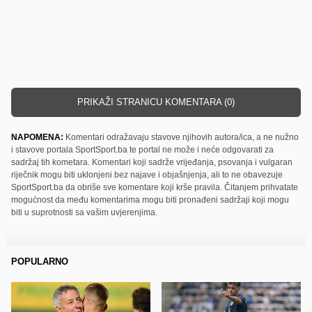
PRIKAŽI STRANICU KOMENTARA (0)
NAPOMENA:
Komentari odražavaju stavove njihovih autora/ica, a ne nužno
i stavove portala SportSport.ba te portal ne može i neće odgovarati za
sadržaj tih kometara. Komentari koji sadrže vrijeđanja, psovanja i vulgaran
riječnik mogu biti uklonjeni bez najave i objašnjenja, ali to ne obavezuje
SportSport.ba da obriše sve komentare koji krše pravila. Čitanjem prihvatate
mogućnost da među komentarima mogu biti pronađeni sadržaji koji mogu
biti u suprotnosti sa vašim uvjerenjima.
POPULARNO