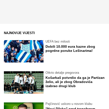
NAJNOVIJE VIJESTI
UEFA bez milosti
Dobili 10.000 eura kazne zbog
pogrdne poruke Lešinarima!
Otkrio detalje pregovora
Košarkaš potvrdio da ga je Partizan
želio, ali je zbog Obradovića
izabrao drugi klub
Pejčinović uskoro u novom klubu
"Novi Džeko" pred transferom