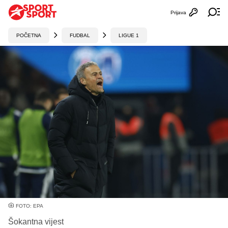
Prijava
Otvori profi
Ot
POČETNA
FUDBAL
LIGUE 1
FOTO: EPA
Šokantna vijest