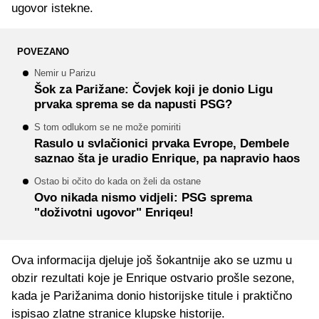
ugovor istekne.
POVEZANO
Nemir u Parizu
Šok za Parižane: Čovjek koji je donio Ligu
prvaka sprema se da napusti PSG?
S tom odlukom se ne može pomiriti
Rasulo u svlačionici prvaka Evrope, Dembele
saznao šta je uradio Enrique, pa napravio haos
Ostao bi očito do kada on želi da ostane
Ovo nikada nismo vidjeli: PSG sprema
"doživotni ugovor" Enriqeu!
Ova informacija djeluje još šokantnije ako se uzmu u
obzir rezultati koje je Enrique ostvario prošle sezone,
kada je Parižanima donio historijske titule i praktično
ispisao zlatne stranice klupske historije.