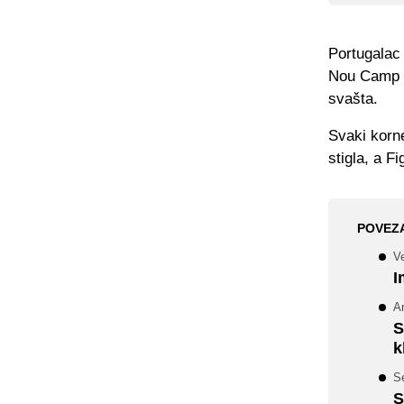
Portugalac 
Nou Camp p
svašta.
Svaki korne
stigla, a F
POVEZ
Ve
I
Ar
S
k
Se
S