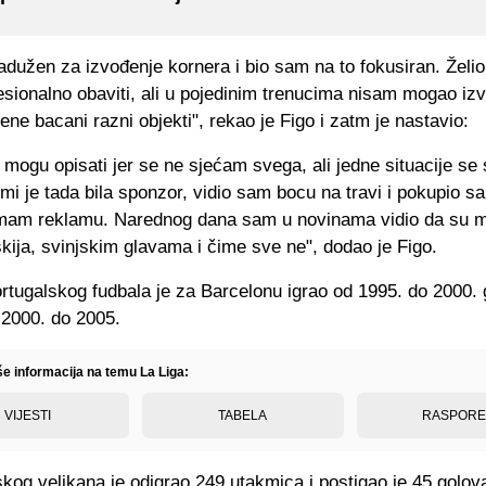
adužen za izvođenje kornera i bio sam na to fokusiran. Želi
sionalno obaviti, ali u pojedinim trenucima nisam mogao izv
ene bacani razni objekti", rekao je Figo i zatm je nastavio:
mogu opisati jer se ne sjećam svega, ali jedne situacije se
i je tada bila sponzor, vidio sam bocu na travi i pokupio sam
mam reklamu. Narednog dana sam u novinama vidio da su m
ija, svinjskim glavama i čime sve ne", dodao je Figo.
rtugalskog fudbala je za Barcelonu igrao od 1995. do 2000. 
 2000. do 2005.
še informacija na temu La Liga:
VIJESTI
TABELA
RASPOR
kog velikana je odigrao 249 utakmica i postigao je 45 golov