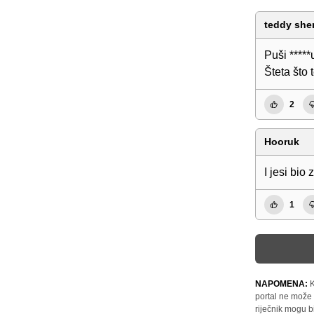
teddy she
Puši ****
Šteta što 
2
Hooruk
I jesi bio 
1
NAPOMENA:
K
portal ne može 
riječnik mogu b