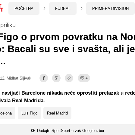
POČETNA
FUDBAL
PRIMERA DIVISION
priliku
Figo o prvom povratku na No
 Bacali su sve i svašta, ali j
..
:12,
Midhat Šljivak
4
 navijači Barcelone nikada neće oprostiti prelazak u red
ivala Real Madrida.
rcelona
Luis Figo
Real Madrid
Dodajte SportSport u vaš Google izbor