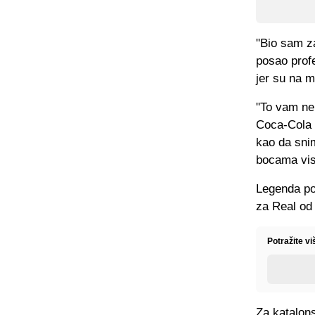
"Bio sam z
posao profe
jer su na m
"To vam ne 
Coca-Cola m
kao da sni
bocama visk
Legenda po
za Real od
Potražite vi
Za katalons