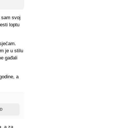
o sam svoj
esti loptu
 sjećam.
 je u stilu
e gađali
godine, a
ED
a, a za