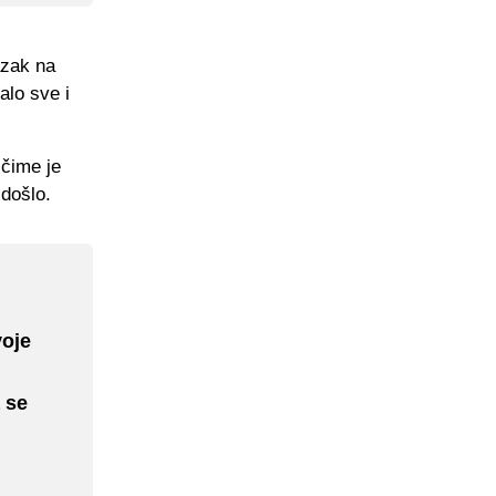
azak na
alo sve i
 čime je
 došlo.
voje
 se