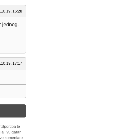
.10.19. 16:28
z jednog.
.10.19. 17:17
tSport.ba te
ja i vulgaran
 sve komentare