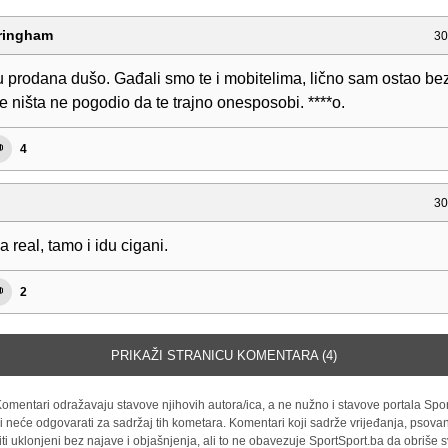
ringham
30
*u prodana dušo. Gađali smo te i mobitelima, lično sam ostao be
te ništa ne pogodio da te trajno onesposobi. ****o.
4
30
za real, tamo i idu cigani.
2
PRIKAŽI STRANICU KOMENTARA (4)
omentari odražavaju stavove njihovih autora/ica, a ne nužno i stavove portala Spor
i neće odgovarati za sadržaj tih kometara. Komentari koji sadrže vrijeđanja, psovan
iti uklonjeni bez najave i objašnjenja, ali to ne obavezuje SportSport.ba da obriše