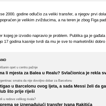
se 2000. godine odlučio za veliki transfer, a njegov prvi dol
opraćen je velikim zvižducima, a na teren je zbog Figa pad
r kojeg je izvodio napravio je problem. Publika ga je gađala
igo 17 godina kasnije tvrdi da mu je sve to marketinški dobro
ANO
lšanin opet u centru pažnje
ma li mjesta za Balea u Realu? Svlačionica je rekla s
gentinac smatra da nije dovoljno dobar za Barcelonu
tigao u Barcelonu ovog ljeta, a sada Messi želi da ga
lub što prije riješi
li u redove velikog rivala?
prema se iznenađujući transfer Ivana Rakitića