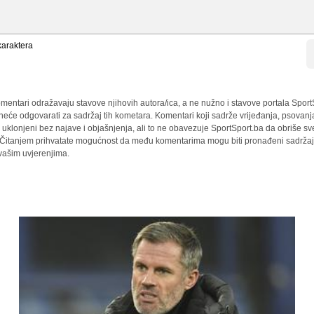
araktera
mentari odražavaju stavove njihovih autora/ica, a ne nužno i stavove portala Sport
 neće odgovarati za sadržaj tih kometara. Komentari koji sadrže vrijeđanja, psovanj
i uklonjeni bez najave i objašnjenja, ali to ne obavezuje SportSport.ba da obriše 
a. Čitanjem prihvatate mogućnost da među komentarima mogu biti pronađeni sadržaji
 vašim uvjerenjima.