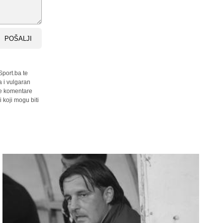
POŠALJI
Sport.ba te
a i vulgaran
sve komentare
 koji mogu biti