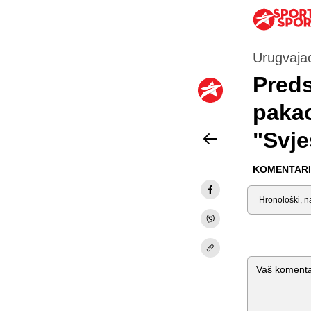
Urugvajac 
Preds
pakao
"Svje
KOMENTARI 
Sortiraj
Komentar