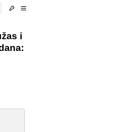
Otvori profil
Otvori meni
žas i
 dana: