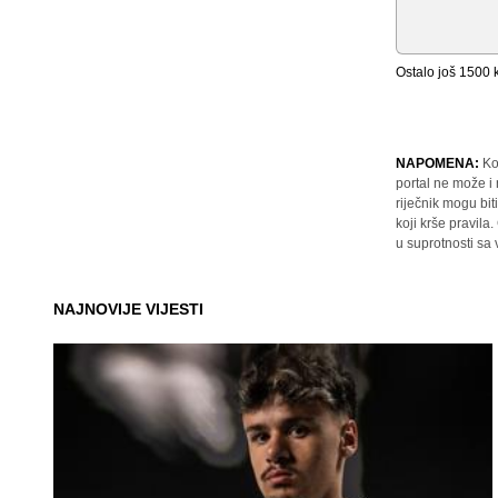
Ostalo još
1500
k
NAPOMENA:
Ko
portal ne može i
riječnik mogu bit
koji krše pravil
u suprotnosti sa
NAJNOVIJE VIJESTI