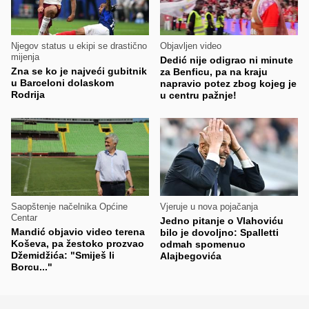
Njegov status u ekipi se drastično
Objavljen video
mijenja
Dedić nije odigrao ni minute
Zna se ko je najveći gubitnik
za Benficu, pa na kraju
u Barceloni dolaskom
napravio potez zbog kojeg je
Rodrija
u centru pažnje!
Saopštenje načelnika Općine
Vjeruje u nova pojačanja
Centar
Jedno pitanje o Vlahoviću
Mandić objavio video terena
bilo je dovoljno: Spalletti
Koševa, pa žestoko prozvao
odmah spomenuo
Džemidžića: "Smiješ li
Alajbegovića
Borcu..."