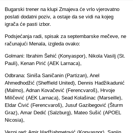
Bugarski trener na klupi Zmajeva će vrlo vjerovatno
poslati dodatni poziv, a ostaje da se vidi na kojeg
igrača će pasti izbor.
Podsjećanja radi, spisak za septembarske mečeve, ne
računajući Menala, izgleda ovako:
Golmani: Ibrahim Šehić (Konyaspor), Nikola Vasilj (St.
Pauli), Kenan Pirić (AEK Larnaca),
Odbrana: Siniša Saničanin (Partizan), Anel
Ahmedhodžić (Sheffield United), Dennis Hadžikadunić
(Malmo), Adnan Kovačević (Ferencvaroš), Hrvoje
Miličević (AEK Larnaca), Sead Kolašinac (Marseille),
Eldar Ćivić (Ferencvaroš), Jusuf Gazibegović (Šturm
Graz), Amar Dedić (Salzburg), Mateo Sušić (APOEL
Nicosia),
Vezni red: Amir Hadžiahmetović (Konyaspor), Sanjin