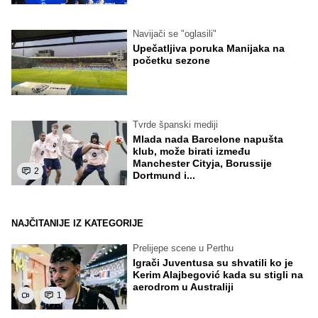
Navijači se "oglasili"
Upečatljiva poruka Manijaka na
početku sezone
Tvrde španski mediji
Mlada nada Barcelone napušta
klub, može birati između
Manchester Cityja, Borussije
2
Dortmund i...
NAJČITANIJE IZ KATEGORIJE
Prelijepe scene u Perthu
Igrači Juventusa su shvatili ko je
Kerim Alajbegović kada su stigli na
aerodrom u Australiji
1