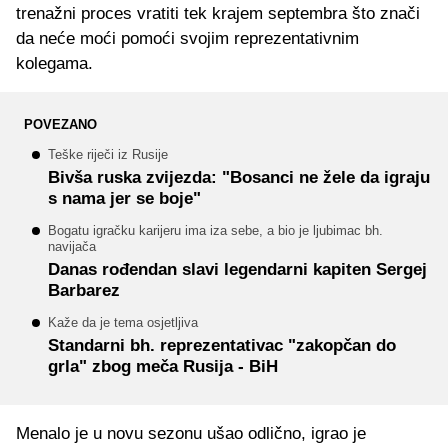
trenažni proces vratiti tek krajem septembra što znači
da neće moći pomoći svojim reprezentativnim
kolegama.
POVEZANO
Teške riječi iz Rusije
Bivša ruska zvijezda: "Bosanci ne žele da igraju
s nama jer se boje"
Bogatu igračku karijeru ima iza sebe, a bio je ljubimac bh.
navijača
Danas rođendan slavi legendarni kapiten Sergej
Barbarez
Kaže da je tema osjetljiva
Standarni bh. reprezentativac "zakopčan do
grla" zbog meča Rusija - BiH
Menalo je u novu sezonu ušao odlično, igrao je