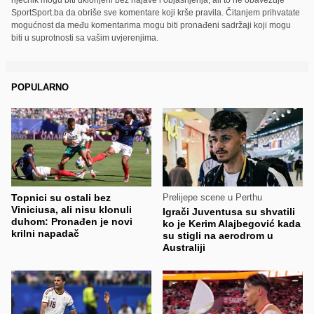
SportSport.ba da obriše sve komentare koji krše pravila. Čitanjem prihvatate
mogućnost da među komentarima mogu biti pronađeni sadržaji koji mogu
biti u suprotnosti sa vašim uvjerenjima.
POPULARNO
Topnici su ostali bez
Prelijepe scene u Perthu
Viniciusa, ali nisu klonuli
Igrači Juventusa su shvatili
duhom: Pronađen je novi
ko je Kerim Alajbegović kada
krilni napadač
su stigli na aerodrom u
Australiji