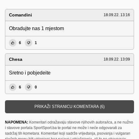
Comandini
18.09.22. 13:16
Obradujte nas 1 mjestom
6
1
Chesa
18.09.22. 13:09
Sretno i pobjedeite
6
0
PRIKAŽI STRANICU KOMENTARA (6)
NAPOMENA:
Komentari odražavaju stavove njihovih autora/ica, a ne nužno
i stavove portala SportSport.ba te portal ne može i neće odgovarati za
sadržaj tih kometara. Komentari koji sadrže vrijeđanja, psovanja i vulgaran
riječnik mogu biti uklonjeni bez najave i objašnjenja, ali to ne obavezuje