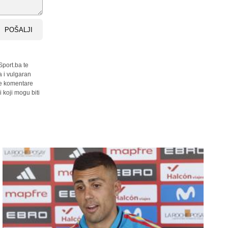
POŠALJI
Sport.ba te
a i vulgaran
sve komentare
 koji mogu biti