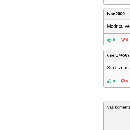
Ivan2000
Modricu vel
0
0
user174587
Sta ti znas
0
0
Komentar