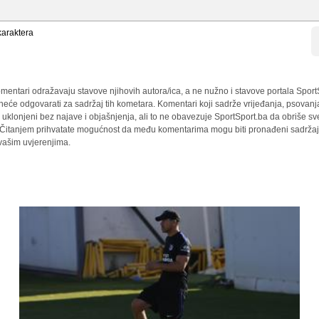
araktera
mentari odražavaju stavove njihovih autora/ica, a ne nužno i stavove portala Sport
 neće odgovarati za sadržaj tih kometara. Komentari koji sadrže vrijeđanja, psovanj
i uklonjeni bez najave i objašnjenja, ali to ne obavezuje SportSport.ba da obriše 
a. Čitanjem prihvatate mogućnost da među komentarima mogu biti pronađeni sadržaji
 vašim uvjerenjima.