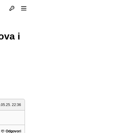
Otvori profil
Otvori meni
ova i
.05.25. 22:36
Odgovori