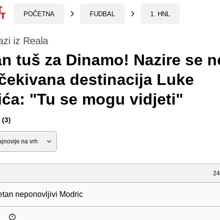
POČETNA
FUDBAL
1. HNL
azi iz Reala
n tuš za Dinamo! Nazire se n
čekivana destinacija Luke
ća: "Tu se mogu vidjeti"
(3)
24
etan neponovljivi Modric