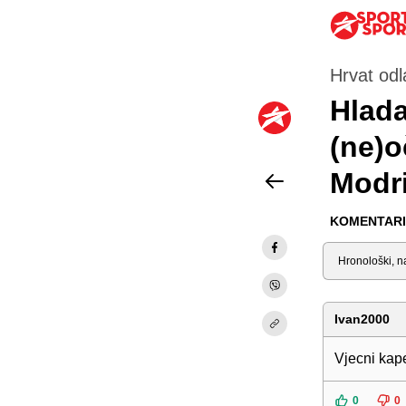
Hrvat odl
Hlada
(ne)o
Modri
KOMENTARI 
Sortiraj
Ivan2000
Vjecni kap
0
0