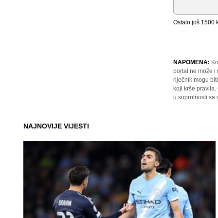
Ostalo još
1500
k
NAPOMENA:
Ko
portal ne može i
riječnik mogu bit
koji krše pravil
u suprotnosti sa
NAJNOVIJE VIJESTI