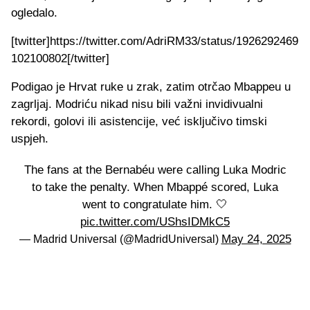
ogledalo.
[twitter]https://twitter.com/AdriRM33/status/1926292469
102100802[/twitter]
Podigao je Hrvat ruke u zrak, zatim otrčao Mbappeu u
zagrljaj. Modriću nikad nisu bili važni invidivualni
rekordi, golovi ili asistencije, već isključivo timski
uspjeh.
The fans at the Bernabéu were calling Luka Modric
to take the penalty. When Mbappé scored, Luka
went to congratulate him. 🤍
pic.twitter.com/UShsIDMkC5
May 24, 2025
— Madrid Universal (@MadridUniversal)