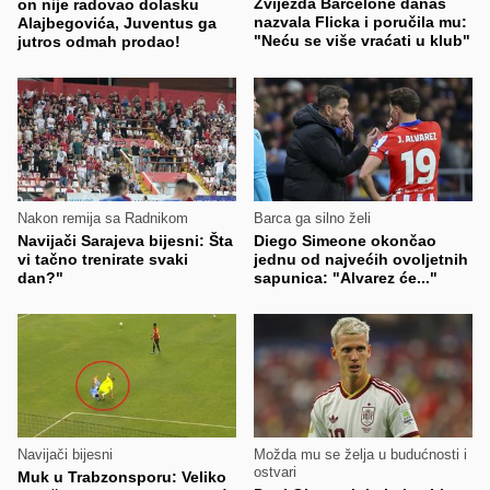
Zvijezda Barcelone danas
on nije radovao dolasku
nazvala Flicka i poručila mu:
Alajbegovića, Juventus ga
"Neću se više vraćati u klub"
jutros odmah prodao!
Nakon remija sa Radnikom
Barca ga silno želi
Navijači Sarajeva bijesni: Šta
Diego Simeone okončao
vi tačno trenirate svaki
jednu od najvećih ovoljetnih
dan?"
sapunica: "Alvarez će..."
Navijači bijesni
Možda mu se želja u budućnosti i
ostvari
Muk u Trabzonsporu: Veliko