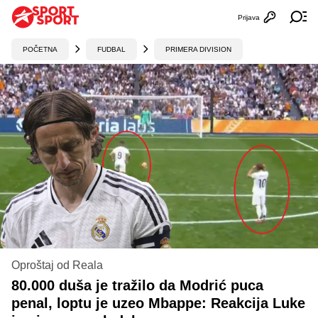
Prijava
Otvori profi
Ot
POČETNA
FUDBAL
PRIMERA DIVISION
Oproštaj od Reala
80.000 duša je tražilo da Modrić puca
penal, loptu je uzeo Mbappe: Reakcija Luke