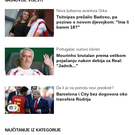
NAJNOVIJE VIJESTI
Nova ljubavna avantura Grka
Tsitsipas prežalio Badosu, pa
pozirao s novom djevojkom: "Ima li
barem 18?"
Portugalac surovo iskren
Mourinho brutalan prema velikom
pojačanju nakon debija za Real:
"Jadnik..."
Da li je na pomolu novi preokret?
Barcelona i City bez dogovora oko
transfera Rodrija
2
NAJČITANIJE IZ KATEGORIJE