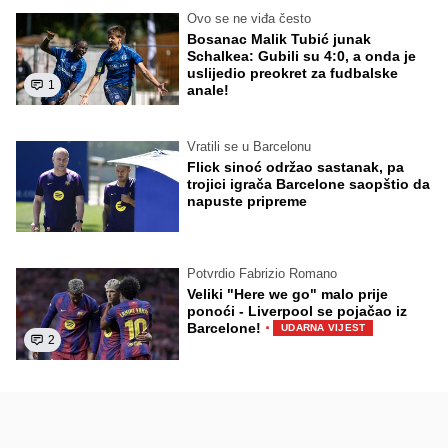
Ovo se ne viđa često
Bosanac Malik Tubić junak
Schalkea: Gubili su 4:0, a onda je
uslijedio preokret za fudbalske
1
anale!
Vratili se u Barcelonu
Flick sinoć održao sastanak, pa
trojici igrača Barcelone saopštio da
napuste pripreme
Potvrdio Fabrizio Romano
Veliki "Here we go" malo prije
ponoći - Liverpool se pojačao iz
·
Barcelone!
UDARNA VIJEST
2