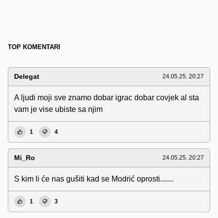
TOP KOMENTARI
Delegat
24.05.25. 20:27
A ljudi moji sve znamo dobar igrac dobar covjek al sta
vam je vise ubiste sa njim
1
4
Mi_Ro
24.05.25. 20:27
S kim li će nas gušiti kad se Modrić oprosti.......
1
3