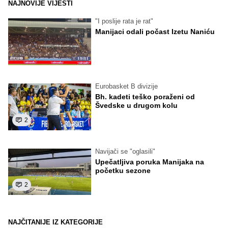
NAJNOVIJE VIJESTI
"I poslije rata je rat"
Manijaci odali počast Izetu Naniću
Eurobasket B divizije
Bh. kadeti teško poraženi od
Švedske u drugom kolu
2
Navijači se "oglasili"
Upečatljiva poruka Manijaka na
početku sezone
2
NAJČITANIJE IZ KATEGORIJE