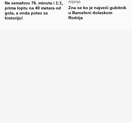
mijenja
Na semaforu 76. minuta i 1:1,
Zna se ko je najveći gubitnik
prima loptu na 40 metara od
u Barceloni dolaskom
gola, a onda potez za
Rodrija
historiju!