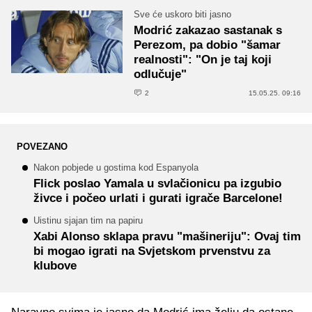
Sve će uskoro biti jasno
Modrić zakazao sastanak s
Perezom, pa dobio "šamar
realnosti": "On je taj koji
odlučuje"
2
15.05.25. 09:16
POVEZANO
Nakon pobjede u gostima kod Espanyola
Flick poslao Yamala u svlačionicu pa izgubio
živce i počeo urlati i gurati igrače Barcelone!
Uistinu sjajan tim na papiru
Xabi Alonso sklapa pravu "mašineriju": Ovaj tim
bi mogao igrati na Svjetskom prvenstvu za
klubove