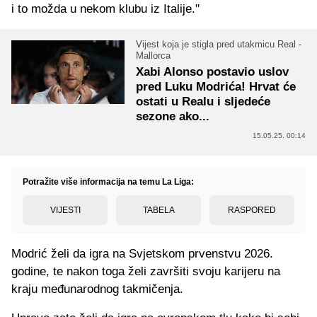
i to možda u nekom klubu iz Italije."
Vijest koja je stigla pred utakmicu Real -
Mallorca
Xabi Alonso postavio uslov
pred Luku Modrića! Hrvat će
ostati u Realu i sljedeće
sezone ako...
15.05.25. 00:14
Potražite više informacija na temu La Liga:
VIJESTI
TABELA
RASPORED
Modrić želi da igra na Svjetskom prvenstvu 2026.
godine, te nakon toga želi završiti svoju karijeru na
kraju međunarodnog takmičenja.