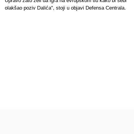
Upravo zato želi da igra na evropskom tlu kako bi sebi
olakšao poziv Dalića", stoji u objavi Defensa Centrala.