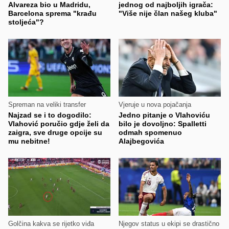
Alvareza bio u Madridu,
jednog od najboljih igrača:
Barcelona sprema "krađu
"Više nije član našeg kluba"
stoljeća"?
Spreman na veliki transfer
Vjeruje u nova pojačanja
Najzad se i to dogodilo:
Jedno pitanje o Vlahoviću
Vlahović poručio gdje želi da
bilo je dovoljno: Spalletti
zaigra, sve druge opcije su
odmah spomenuo
mu nebitne!
Alajbegovića
Golčina kakva se rijetko viđa
Njegov status u ekipi se drastično