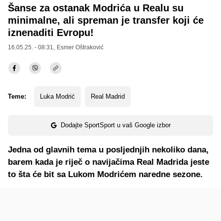
Šanse za ostanak Modrića u Realu su
minimalne, ali spreman je transfer koji će
iznenaditi Evropu!
16.05.25. - 08:31,
Esmer Oštraković
Teme:
Luka Modrić
Real Madrid
Dodajte SportSport u vaš Google izbor
Jedna od glavnih tema u posljednjih nekoliko dana,
barem kada je riječ o navijačima Real Madrida jeste
to šta će bit sa Lukom Modrićem naredne sezone.