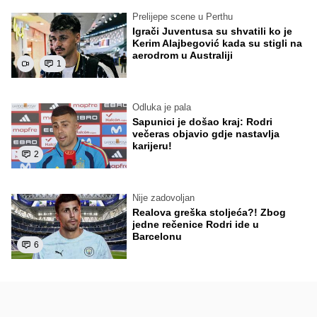
Prelijepe scene u Perthu
Igrači Juventusa su shvatili ko je
Kerim Alajbegović kada su stigli na
aerodrom u Australiji
1
Odluka je pala
Sapunici je došao kraj: Rodri
večeras objavio gdje nastavlja
karijeru!
2
Nije zadovoljan
Realova greška stoljeća?! Zbog
jedne rečenice Rodri ide u
Barcelonu
6