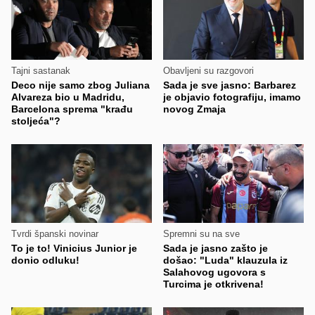
Tajni sastanak
Obavljeni su razgovori
Deco nije samo zbog Juliana
Sada je sve jasno: Barbarez
Alvareza bio u Madridu,
je objavio fotografiju, imamo
Barcelona sprema "krađu
novog Zmaja
stoljeća"?
Tvrdi španski novinar
Spremni su na sve
To je to! Vinicius Junior je
Sada je jasno zašto je
donio odluku!
došao: "Luda" klauzula iz
Salahovog ugovora s
Turcima je otkrivena!