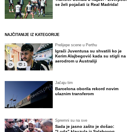
se želi pojačati iz Real Madrida!
NAJČITANIJE IZ KATEGORIJE
Prelijepe scene u Perthu
Igrači Juventusa su shvatili ko je
Kerim Alajbegović kada su stigli na
aerodrom u Australiji
1
Jačaju tim
Barcelona oborila rekord novim
ulaznim transferom
Spremni su na sve
Sada je jasno zašto je došao:
"Luda" klauzula iz Salahovog