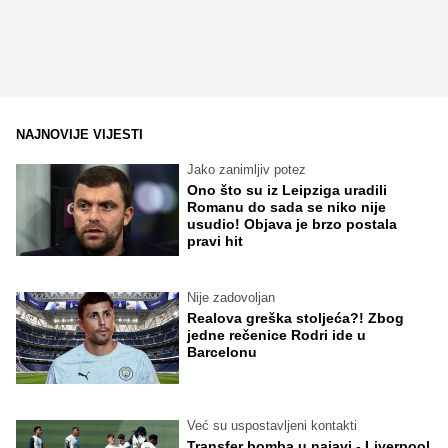
NAJNOVIJE VIJESTI
Jako zanimljiv potez
Ono što su iz Leipziga uradili
Romanu do sada se niko nije
usudio! Objava je brzo postala
pravi hit
Nije zadovoljan
Realova greška stoljeća?! Zbog
jedne rečenice Rodri ide u
Barcelonu
Već su uspostavljeni kontakti
Transfer bomba u najavi - Liverpool