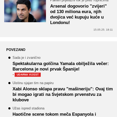
Paklen prijelazni rok je pred Topnicima
Arsenal dogovorio "zvijeri"
od 130 miliona eura, njih
dvojica već kupuju kuće u
Londonu!
15.05.25. 18:11
POVEZANO
Sada je i zvanično
Spektakularna golčina Yamala obilježila večer:
Barcelona je novi prvak Španije!
·
UDARNA VIJEST
Uistinu sjajan tim na papiru
Xabi Alonso sklapa pravu "mašineriju": Ovaj tim
bi mogao igrati na Svjetskom prvenstvu za
klubove
Užas ispred stadiona
Haotične scene tokom meča Espanyola i