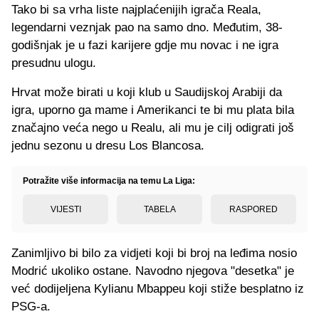
Tako bi sa vrha liste najplaćenijih igrača Reala,
legendarni veznjak pao na samo dno. Međutim, 38-
godišnjak je u fazi karijere gdje mu novac i ne igra
presudnu ulogu.
Hrvat može birati u koji klub u Saudijskoj Arabiji da
igra, uporno ga mame i Amerikanci te bi mu plata bila
značajno veća nego u Realu, ali mu je cilj odigrati još
jednu sezonu u dresu Los Blancosa.
Potražite više informacija na temu La Liga:
VIJESTI
TABELA
RASPORED
Zanimljivo bi bilo za vidjeti koji bi broj na leđima nosio
Modrić ukoliko ostane. Navodno njegova "desetka" je
već dodijeljena Kylianu Mbappeu koji stiže besplatno iz
PSG-a.