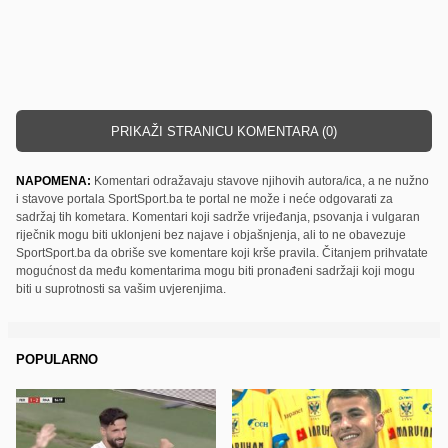
PRIKAŽI STRANICU KOMENTARA (0)
NAPOMENA:
Komentari odražavaju stavove njihovih autora/ica, a ne nužno
i stavove portala SportSport.ba te portal ne može i neće odgovarati za
sadržaj tih kometara. Komentari koji sadrže vrijeđanja, psovanja i vulgaran
riječnik mogu biti uklonjeni bez najave i objašnjenja, ali to ne obavezuje
SportSport.ba da obriše sve komentare koji krše pravila. Čitanjem prihvatate
mogućnost da među komentarima mogu biti pronađeni sadržaji koji mogu
biti u suprotnosti sa vašim uvjerenjima.
POPULARNO