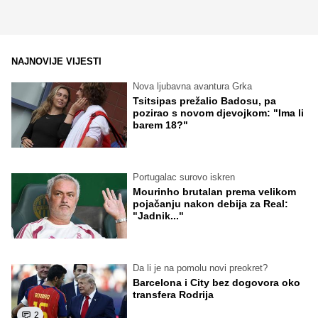
NAJNOVIJE VIJESTI
Nova ljubavna avantura Grka
Tsitsipas prežalio Badosu, pa
pozirao s novom djevojkom: "Ima li
barem 18?"
Portugalac surovo iskren
Mourinho brutalan prema velikom
pojačanju nakon debija za Real:
"Jadnik..."
Da li je na pomolu novi preokret?
Barcelona i City bez dogovora oko
transfera Rodrija
2