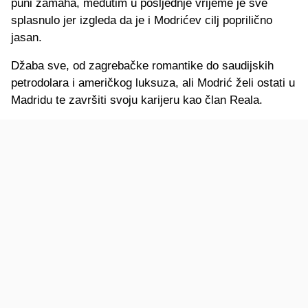
puni zamaha, međutim u posljednje vrijeme je sve
splasnulo jer izgleda da je i Modrićev cilj poprilično
jasan.
Džaba sve, od zagrebačke romantike do saudijskih
petrodolara i američkog luksuza, ali Modrić želi ostati u
Madridu te završiti svoju karijeru kao član Reala.