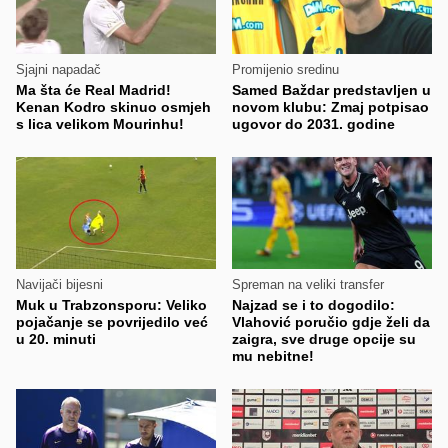
Sjajni napadač
Promijenio sredinu
Ma šta će Real Madrid!
Samed Baždar predstavljen u
Kenan Kodro skinuo osmjeh
novom klubu: Zmaj potpisao
s lica velikom Mourinhu!
ugovor do 2031. godine
Navijači bijesni
Spreman na veliki transfer
Muk u Trabzonsporu: Veliko
Najzad se i to dogodilo:
pojačanje se povrijedilo već
Vlahović poručio gdje želi da
u 20. minuti
zaigra, sve druge opcije su
mu nebitne!