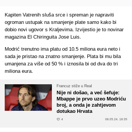
Kapiten Vatrenih sluša srce i spreman je napraviti
ogroman ustupak na smanjenje plate samo kako bi
dobio novi ugovor s Kraljevima. Izvijestio je to novinar
magazina El Chiringuita Jose Luis.
Modrić trenutno ima platu od 10.5 miliona eura neto i
sada je pristao na znatno smanjenje. Plata bi mu bila
umanjena za više od 50 % i iznosila bi od dva do tri
miliona eura.
Francuz stiže u Real
Nije ni došao, a već šefuje:
Mbappe je prvo uzeo Modriću
broj, a onda je zahtjevom
dotukao Hrvata
4
08.05.24. 18:35