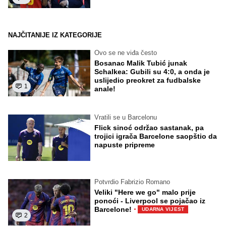
NAJČITANIJE IZ KATEGORIJE
Ovo se ne viđa često
Bosanac Malik Tubić junak
Schalkea: Gubili su 4:0, a onda je
uslijedio preokret za fudbalske
1
anale!
Vratili se u Barcelonu
Flick sinoć održao sastanak, pa
trojici igrača Barcelone saopštio da
napuste pripreme
Potvrdio Fabrizio Romano
Veliki "Here we go" malo prije
ponoći - Liverpool se pojačao iz
·
Barcelone!
UDARNA VIJEST
2