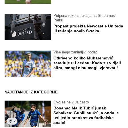
Potpuna rekonstrukcija na St. James'
Parku
Propast projekta Newcastle Uniteda
ili rađanje novih Svraka
Više nego zanimljivi podaci
Otkriveno koliko Muharemović
zarađuje u Leedsu: Kada su vidjeli
cifru, mnogi nisu mogli vjerovati!
NAJČITANIJE IZ KATEGORIJE
Ovo se ne viđa često
Bosanac Malik Tubić junak
Schalkea: Gubili su 4:0, a onda je
uslijedio preokret za fudbalske
2
anale!