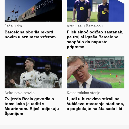
Jačaju tim
Vratili se u Barcelonu
Barcelona oborila rekord
Flick sinoć održao sastanak,
novim ulaznim transferom
pa trojici igrača Barcelone
saopštio da napuste
pripreme
Neka nova pravila
Katastrofalno stanje
Zvijezda Reala govorila o
Ljudi u busevima stizali na
tome kako je raditi s
Vučićevo otvorenje stadiona,
Mourinhom: Riječi odjekuju
a pogledajte na šta sada liči
Španijom