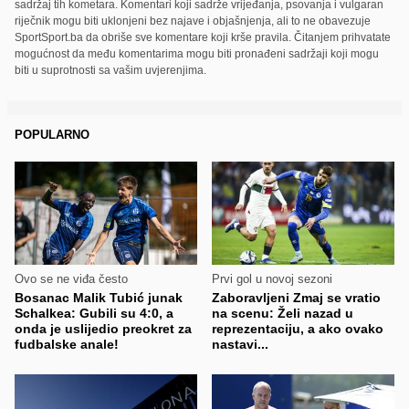
sadržaj tih kometara. Komentari koji sadrže vrijeđanja, psovanja i vulgaran
riječnik mogu biti uklonjeni bez najave i objašnjenja, ali to ne obavezuje
SportSport.ba da obriše sve komentare koji krše pravila. Čitanjem prihvatate
mogućnost da među komentarima mogu biti pronađeni sadržaji koji mogu
biti u suprotnosti sa vašim uvjerenjima.
POPULARNO
Ovo se ne viđa često
Prvi gol u novoj sezoni
Bosanac Malik Tubić junak
Zaboravljeni Zmaj se vratio
Schalkea: Gubili su 4:0, a
na scenu: Želi nazad u
onda je uslijedio preokret za
reprezentaciju, a ako ovako
fudbalske anale!
nastavi...