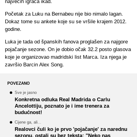
najvećih igrača ikad.
Početak za Luku na Bernabeu nije bio nimalo lagan.
Dokaz tome su ankete koje su se vršile krajem 2012.
godine.
Luka je tada od španskih fanova proglašen za najgore
pojačanje sezone. On je dobio očak 32.2 posto glasova
koje je organizovao madridski list Marca. Iza njega je
završio Barcin Alex Song.
POVEZANO
Sve je jasno
Konkretna odluka Real Madrida o Carlu
Ancelottiju, poznato je i ime trenera za
budućnost!
Cijene ga, ali...
Realovci čuli ko je prvo 'pojačanje' za narednu
sezonu, ostali su bez teksta: "Neko nas