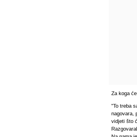
Za koga će 
"To treba s
nagovara, p
vidjeti što
Razgovarali
Na nama je 