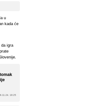
la u
dan kada će
 da igra
prate
lovenije.
 Momak
ije
6.11.24. 18:25