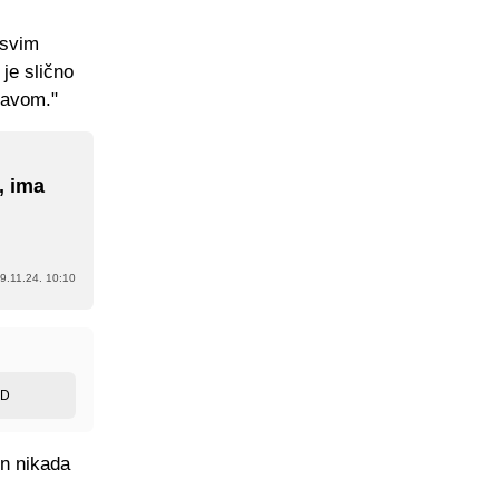
asvim
 je slično
glavom."
u, ima
9.11.24. 10:10
ED
on nikada