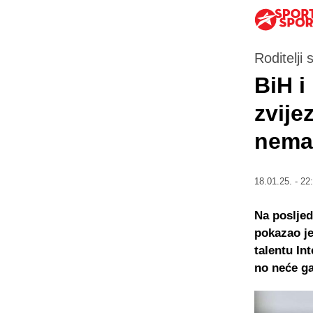
Roditelji
BiH i
zvije
nema
18.01.25. - 22
Na posljed
pokazao je
talentu In
no neće ga