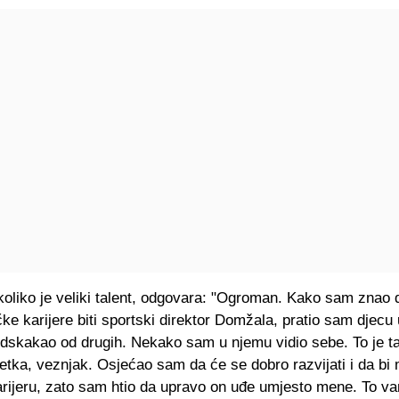
koliko je veliki talent, odgovara: "Ogroman. Kako sam znao 
ke karijere biti sportski direktor Domžala, pratio sam djecu 
dskakao od drugih. Nekako sam u njemu vidio sebe. To je taj
etka, veznjak. Osjećao sam da će se dobro razvijati i da bi
arijeru, zato sam htio da upravo on uđe umjesto mene. To va