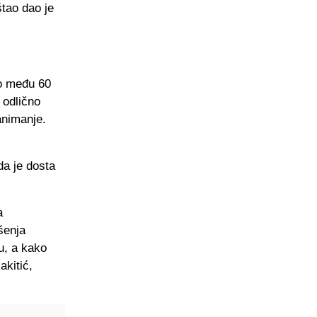
štao dao je
ao među 60
 odlično
animanje.
da je dosta
a
šenja
u, a kako
akitić,