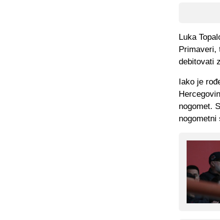
Luka Topalo
Primaveri, 
debitovati 
Iako je rođ
Hercegovine
nogomet. S
nogometni s