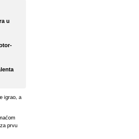
ra u
otor-
alenta
e igrao, a
omaćom
 za prvu