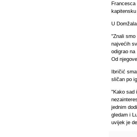
Francesca T
kapitensku 
U Domžalam
"Znali smo
najvećih sv
odigrao na
Od njegove 
Ibričić sma
sličan po i
"Kako sad i
nezainteres
jednim dod
gledam i Lu
uvijek je d