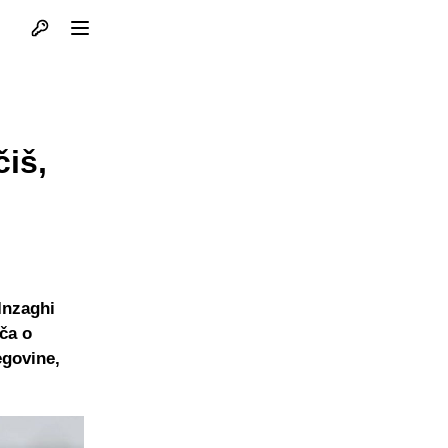
Otvori profil
Otvori meni
čiš,
 Inzaghi
ča o
egovine,