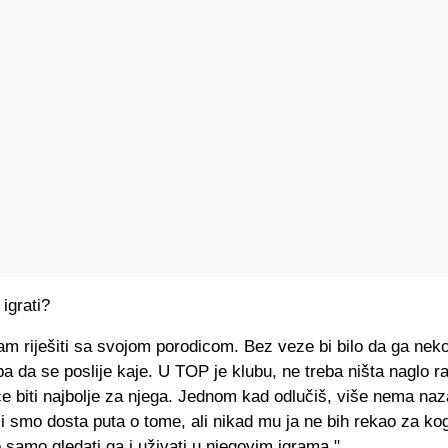
igrati?
am riješiti sa svojom porodicom. Bez veze bi bilo da ga nek
a da se poslije kaje. U TOP je klubu, ne treba ništa naglo ra
 će biti najbolje za njega. Jednom kad odlučiš, više nema naz
 smo dosta puta o tome, ali nikad mu ja ne bih rekao za kog
samo gledati ga i uživati u njegovim igrama."