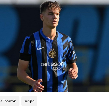
a Topalović
senijad