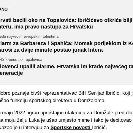
ANO
rvati bacili oko na Topalovića: Ibričićevo otkriće bilji
nteru, ima pravo nastupa za Hrvatsku
eđu najvećim evropskim talentima
larm za Barbareza i Spahića: Momak porijeklom iz K
aroši za dvije minute postao junak Intera
NS krenuo po Topalovića
lovenci upalili alarme, Hrvatska im krade najvećeg t
eneracije
obro poznaje bivši reprezentativac BiH Senijad Ibričić, koji j
šao funkciju sportskog direktora u Domžalama.
 maju 2022. igrao oproštajnu utakmicu za Domžale pred d
a moju želju Luka je ušao umjesto mene i tako je debitovao
azao je u intervjuu za
Sportske novosti
Ibričić.