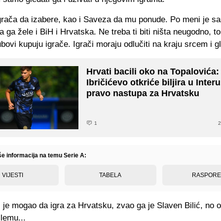
igrača da izabere, kao i Saveza da mu ponude. Po meni je s
 ga žele i BiH i Hrvatska. Ne treba ti biti ništa neugodno, to
bovi kupuju igrače. Igrači moraju odlučiti na kraju srcem i 
Hrvati bacili oko na Topalovića:
Ibričićevo otkriće biljira u Inter
pravo nastupa za Hrvatsku
1
2
še informacija na temu Serie A:
VIJESTI
TABELA
RASPOR
 je mogao da igra za Hrvatsku, zvao ga je Slaven Bilić, no 
ilemu...