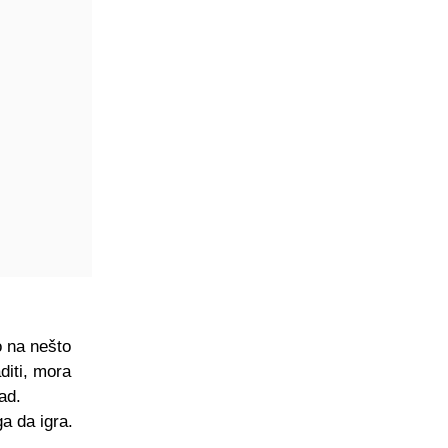
o na nešto
diti, mora
ad.
a da igra.