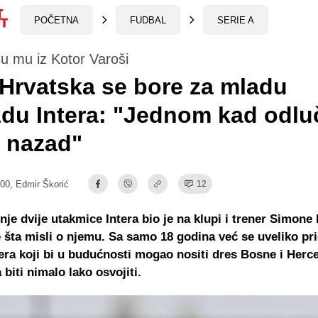
POČETNA
FUDBAL
SERIE A
 su mu iz Kotor Varoši
 Hrvatska se bore za mladu
zdu Intera: "Jednom kad odlu
 nazad"
:00,
Edmir Škorić
12
nje dvije utakmice Intera bio je na klupi i trener Simone
 šta misli o njemu. Sa samo 18 godina već se uveliko pri
tera koji bi u budućnosti mogao nositi dres Bosne i Herc
 biti nimalo lako osvojiti.