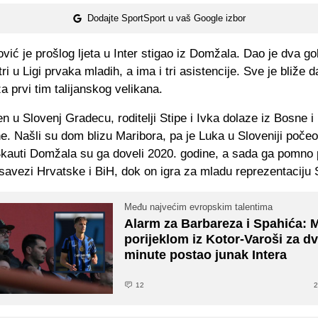
Dodajte SportSport u vaš Google izbor
vić je prošlog ljeta u Inter stigao iz Domžala. Dao je dva go
tri u Ligi prvaka mladih, a ima i tri asistencije. Sve je bliže 
za prvi tim talijanskog velikana.
en u Slovenj Gradecu, roditelji Stipe i Ivka dolaze iz Bosne i
. Našli su dom blizu Maribora, pa je Luka u Sloveniji počeo
kauti Domžala su ga doveli 2020. godine, a sada ga pomno 
avezi Hrvatske i BiH, dok on igra za mladu reprezentaciju S
Među najvećim evropskim talentima
Alarm za Barbareza i Spahića:
porijeklom iz Kotor-Varoši za dv
minute postao junak Intera
12
2