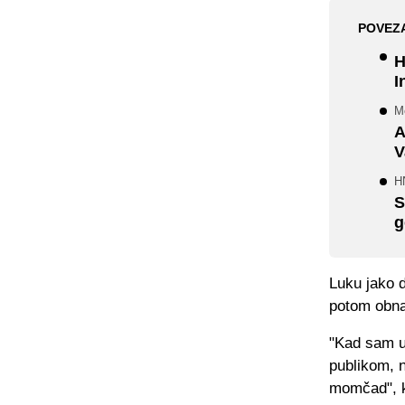
POVEZ
H
I
M
A
V
H
S
g
Luku jako d
potom obna
"Kad sam u
publikom, n
momčad", k