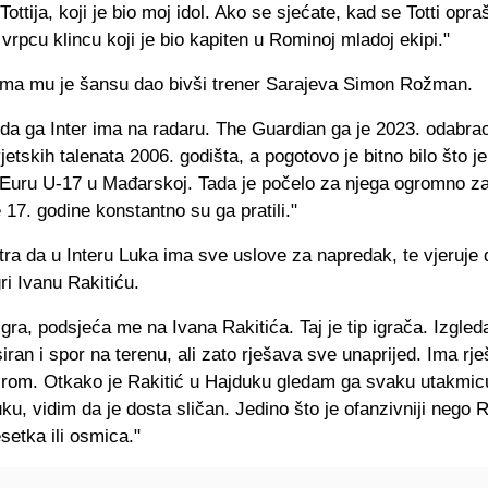
ottija, koji je bio moj idol. Ako se sjećate, kad se Totti opra
vrpcu klincu koji je bio kapiten u Rominoj mladoj ekipi."
a mu je šansu dao bivši trener Sarajeva Simon Rožman.
 da ga Inter ima na radaru. The Guardian ga je 2023. odabr
jetskih talenata 2006. godišta, a pogotovo je bitno bilo što je
 Euru U-17 u Mađarskoj. Tada je počelo za njega ogromno z
17. godine konstantno su ga pratili."
tra da u Interu Luka ima sve uslove za napredak, te vjeruje 
gri Ivanu Rakitiću.
gra, podsjeća me na Ivana Rakitića. Taj je tip igrača. Izgled
iran i spor na terenu, ali zato rješava sve unaprijed. Ima rje
irom. Otkako je Rakitić u Hajduku gledam ga svaku utakmic
ku, vidim da je dosta sličan. Jedino što je ofanzivniji nego R
esetka ili osmica."