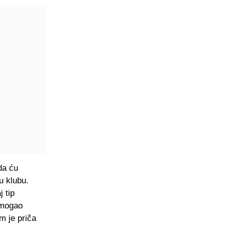
da ću
u klubu.
 tip
 mogao
m je priča