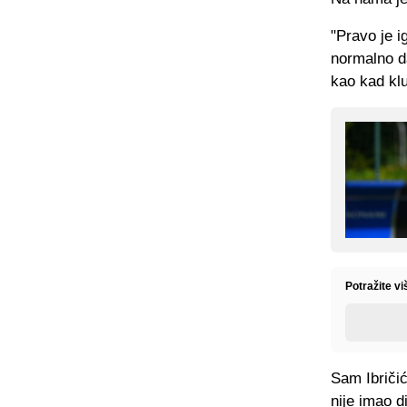
"Pravo je 
normalno da
kao kad klu
Potražite vi
Sam Ibričić
nije imao d