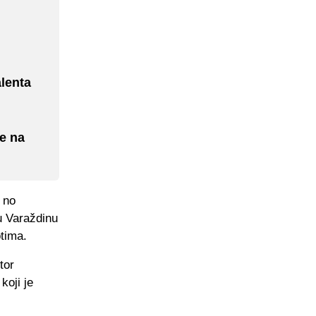
alenta
e na
 no
u Varaždinu
tima.
tor
koji je