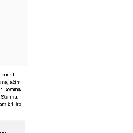
a pored
u najjačim
er Dominik
 Sturma,
m briljira