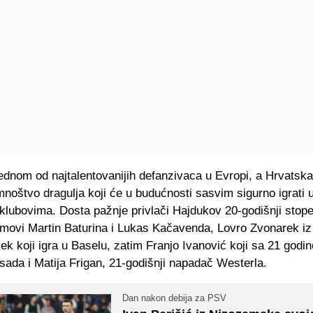
ednom od najtalentovanijih defanzivaca u Evropi, a Hrvatsk
noštvo dragulja koji će u budućnosti sasvim sigurno igrati 
klubovima. Dosta pažnje privlači Hajdukov 20-godišnji stop
amovi Martin Baturina i Lukas Kačavenda, Lovro Zvonarek iz
ek koji igra u Baselu, zatim Franjo Ivanović koji sa 21 godino
a sada i Matija Frigan, 21-godišnji napadač Westerla.
Dan nakon debija za PSV