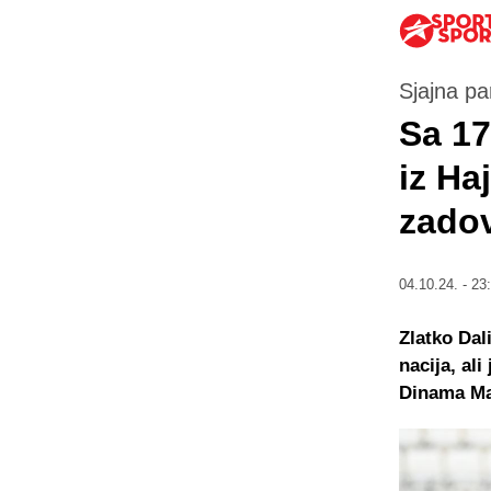
Sjajna par
Sa 17
iz Ha
zadov
04.10.24. - 23
Zlatko Dal
nacija, al
Dinama Ma