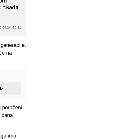
jom
: "Sada
9.09.24. 16:31
 generacije,
 će na
..
ED
u poraženi
i dana
oja ima