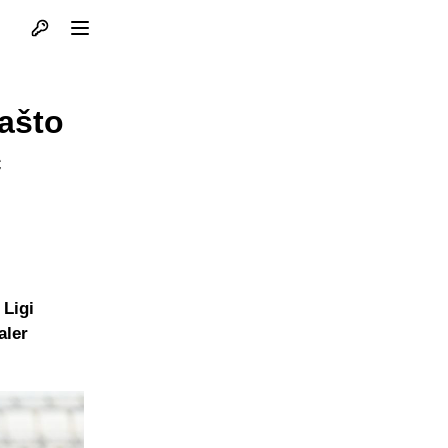
Otvori profil
Otvori meni
ašto
ć
 Ligi
aler