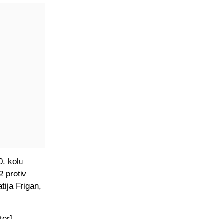
0. kolu
2 protiv
tija Frigan,
ter]