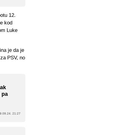
otu 12.
je kod
lom Luke
ina je da je
 za PSV, no
nak
 pa
9.09.24. 21:27