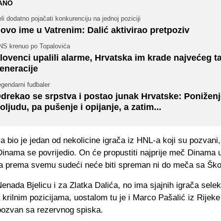
ANO
li dodatno pojačati konkurenciju na jednoj poziciji
ovo ime u Vatrenim: Dalić aktivirao pretpoziv
NS krenuo po Topalovića
lovenci upalili alarme, Hrvatska im krade najvećeg t
eneracije
gendarni fudbaler
drekao se srpstva i postao junak Hrvatske: Poniženj
oljudu, pa pušenje i opijanje, a zatim...
 bio je jedan od nekolicine igrača iz HNL-a koji su pozvani,
Dinama se povrijedio. On će propustiti najprije meč Dinama 
, a prema svemu sudeći neće biti spreman ni do meča sa Ško
Nenada Bjelicu i za Zlatka Dalića, no ima sjajnih igrača selek
 krilnim pozicijama, uostalom tu je i Marco Pašalić iz Rijeke 
ozvan sa rezervnog spiska.