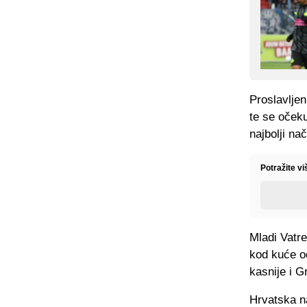
Proslavljen
te se očeku
najbolji na
Potražite vi
Mladi Vatre
kod kuće od
kasnije i G
Hrvatska n