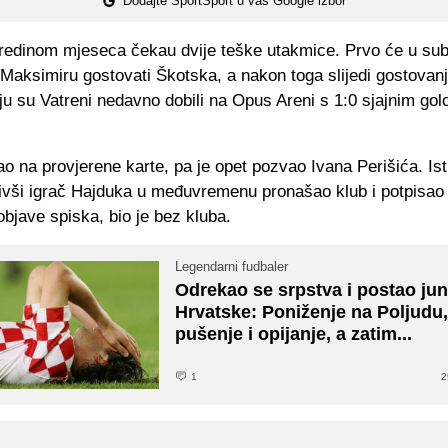
Dodajte SportSport u vaš Google izbor
redinom mjeseca čekau dvije teške utakmice. Prvo će u sub
 Maksimiru gostovati Škotska, a nakon toga slijedi gostovan
ju su Vatreni nedavno dobili na Opus Areni s 1:0 sjajnim go
rao na provjerene karte, pa je opet pozvao Ivana Perišića. Ist
ivši igrač Hajduka u međuvremenu pronašao klub i potpisao
objave spiska, bio je bez kluba.
Legendarni fudbaler
Odrekao se srpstva i postao ju
Hrvatske: Poniženje na Poljudu,
pušenje i opijanje, a zatim...
1
2