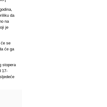
godina,
riliku da
tno na
ji je
 će se
da će ga
g stopera
d 17-
sljedeće