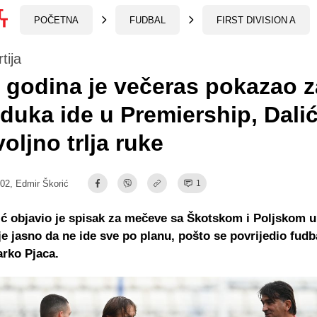
POČETNA
FUDBAL
FIRST DIVISION A
tija
 godina je večeras pokazao z
jduka ide u Premiership, Dali
oljno trlja ruke
:02,
Edmir Škorić
1
ić objavio je spisak za mečeve sa Škotskom i Poljskom u
i je jasno da ne ide sve po planu, pošto se povrijedio fudb
rko Pjaca.