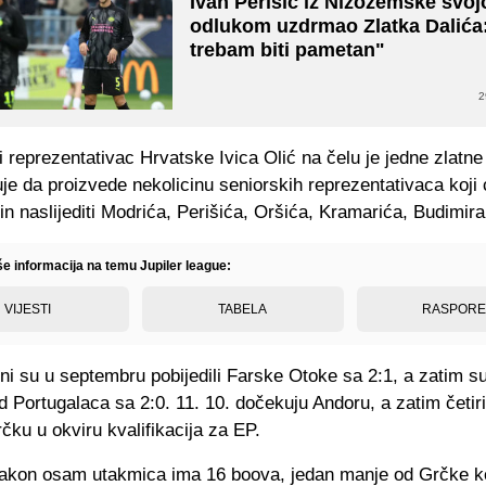
Ivan Perišić iz Nizozemske svo
odlukom uzdrmao Zlatka Dalića
trebam biti pametan"
2
i reprezentativac Hrvatske Ivica Olić na čelu je jedne zlatne
je da proizvede nekolicinu seniorskih reprezentativaca koji
čin naslijediti Modrića, Perišića, Oršića, Kramarića, Budimira.
še informacija na temu Jupiler league:
VIJESTI
TABELA
RASPOR
ni su u septembru pobijedili Farske Otoke sa 2:1, a zatim s
 Portugalaca sa 2:0. 11. 10. dočekuju Andoru, a zatim četir
rčku u okviru kvalifikacija za EP.
akon osam utakmica ima 16 boova, jedan manje od Grčke k