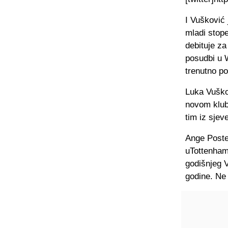
I Vušković 
mladi stope
debituje za
posudbi u W
trenutno p
Luka Vuško
novom klubu
tim iz sjev
Ange Poste
uTottenham
godišnjeg 
godine. Ne 