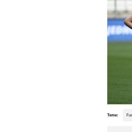
Teme:
Fud