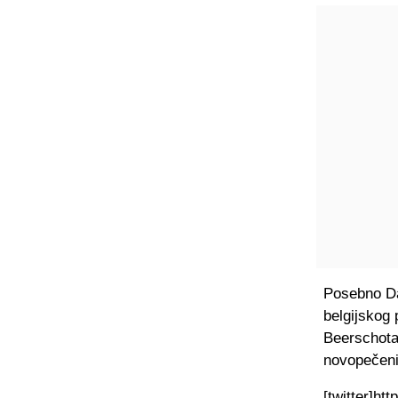
Posebno Dal
belgijskog
Beerschota,
novopečeni
[twitter]ht