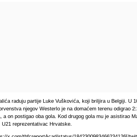
ića raduju partije Luke Vuškovića, koji briljira u Belgiji. U 1
 prvenstva njegov Westerlo je na domaćem terenu odigrao 2:
 a on postigao oba gola. Kod drugog gola mu je asistirao Ma
 U21 reprezentativac Hrvatske.
tps://x.com/thfcreportAcad/status/1842300983466234126[/twit