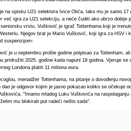
je na spisku U21 selektora Ivice Olića. Iako mu je samo 17 
r već igra za U21 selekciju, a neće čuditi ako ubrzo dobije p
 seniorsku vrstu. Vušković je igrač Tottenhama koji je trenu
esterlu. Njegov brat je Mario Vušković, koji igra za HSV i ko
od suspenzijom-
vić je u septembru prošle godine potpisao za Tottenham, ali
 pridružiti 2025. godine kada napuni 18 godina. Vjeruje se 
ernog Londona platiti 11 miliona eura.
coglou, menadžer Tottenhama, na pitanje o dovođenju novo
 dao je odgovor kojim je jasno pokazao koliko se očekuje o
Vuškovića. "Imamo mladog Luku Vuškovića na raspolaganju 
želim mu blokirati put radeći nešto sada".