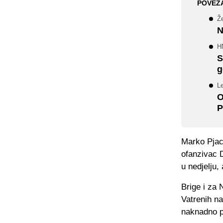
POVEZ
Že
N
H
S
g
Le
O
P
Marko Pjaca
ofanzivac 
u nedjelju
Brige i za 
Vatrenih na
naknadno p