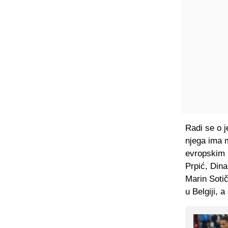
Radi se o j
njega ima m
evropskim 
Prpić, Din
Marin Sotič
u Belgiji, 