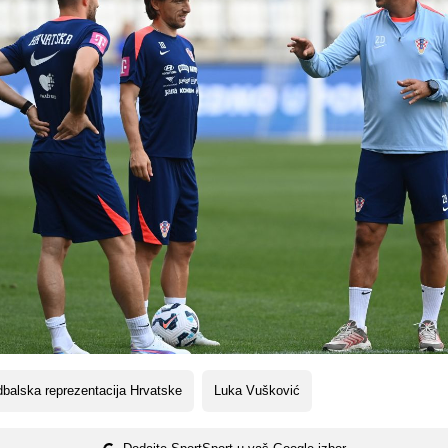
balska reprezentacija Hrvatske
Luka Vušković