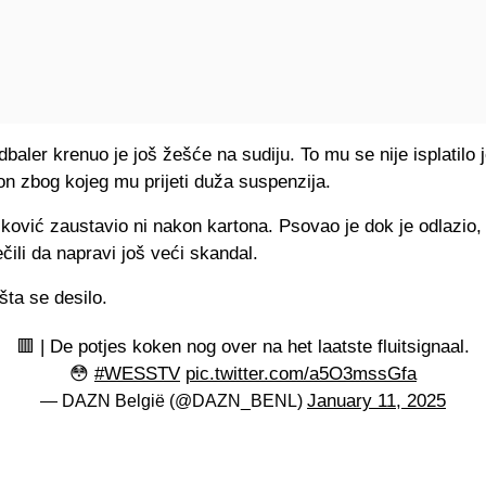
dbaler krenuo je još žešće na sudiju. To mu se nije isplatilo j
on zbog kojeg mu prijeti duža suspenzija.
ković zaustavio ni nakon kartona. Psovao je dok je odlazio, 
ečili da napravi još veći skandal.
šta se desilo.
🟥 | De potjes koken nog over na het laatste fluitsignaal.
😳
#WESSTV
pic.twitter.com/a5O3mssGfa
January 11, 2025
— DAZN België (@DAZN_BENL)