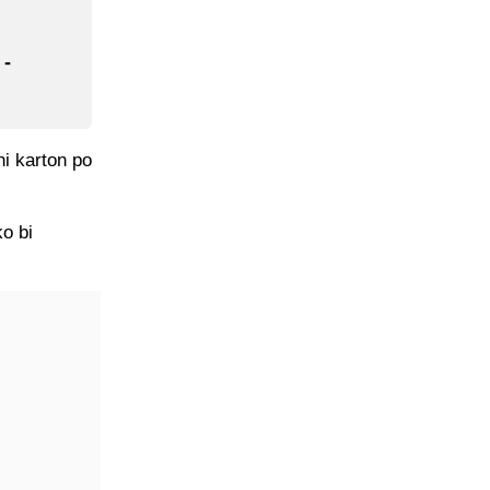
 -
ni karton po
o bi