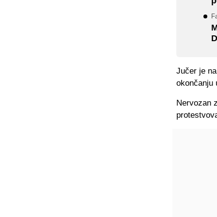
p
Fa
M
D
Jučer je na
okončanju 
Nervozan z
protestvov