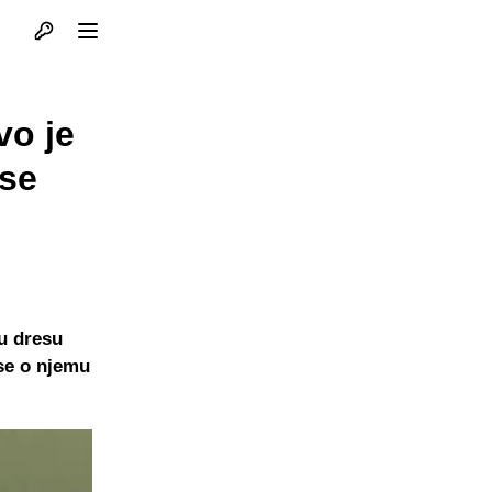
Otvori profil
Otvori meni
vo je
 se
 u dresu
se o njemu