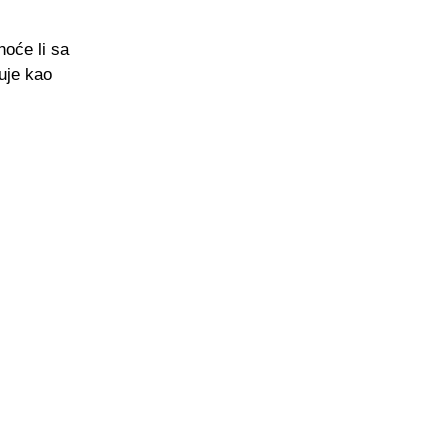
oće li sa
uje kao