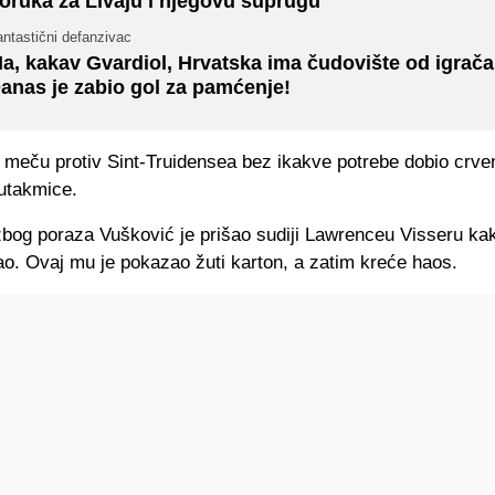
oruka za Livaju i njegovu suprugu
ntastični defanzivac
a, kakav Gvardiol, Hrvatska ima čudovište od igrača
anas je zabio gol za pamćenje!
 meču protiv Sint-Truidensea bez ikakve potrebe dobio crve
utakmice.
bog poraza Vušković je prišao sudiji Lawrenceu Visseru kak
ao. Ovaj mu je pokazao žuti karton, a zatim kreće haos.