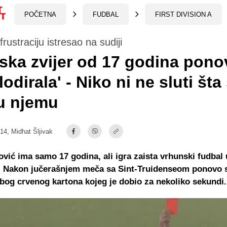
POČETNA
FUDBAL
FIRST DIVISION A
rustraciju istresao na sudiji
ska zvijer od 17 godina pono
lodirala' - Niko ni ne sluti šta
 u njemu
:14,
Midhat Šljivak
vić ima samo 17 godina, ali igra zaista vrhunski fudbal
. Nakon jučerašnjem meča sa Sint-Truidenseom ponovo 
 zbog crvenog kartona kojeg je dobio za nekoliko sekundi.