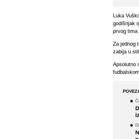
Luka Vuško
godišnjak 
prvog tima
Za jednog 
zabija u sti
Apsolutno 
fudbalskom 
POVEZ
Če
D
i
Di
N