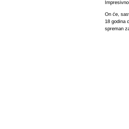
Impresivno 
On će, sas
18 godina d
spreman za