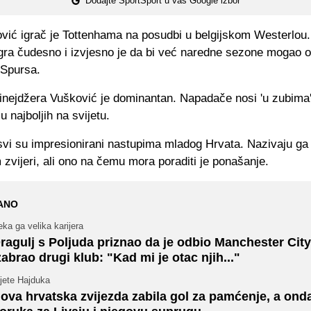
Dodajte SportSport u vaš Google izbor
vić igrač je Tottenhama na posudbi u belgijskom Westerlou
igra čudesno i izvjesno je da bi već naredne sezone mogao o
 Spursa.
tinejdžera Vušković je dominantan. Napadače nosi 'u zubima'
lu najboljih na svijetu.
svi su impresionirani nastupima mladog Hrvata. Nazivaju ga
zvijeri, ali ono na čemu mora poraditi je ponašanje.
ANO
ka ga velika karijera
ragulj s Poljuda priznao da je odbio Manchester City
zabrao drugi klub: "Kad mi je otac njih..."
jete Hajduka
ova hrvatska zvijezda zabila gol za pamćenje, a ond