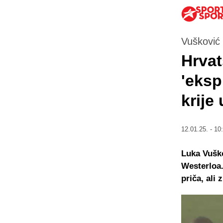
Vušković f
Hrvat
'eksp
krije
12.01.25. - 10
Luka Vuško
Westerloa
priča, ali