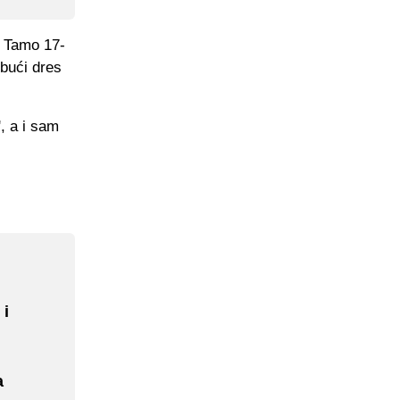
. Tamo 17-
bući dres
, a i sam
 i
a