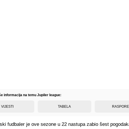
še informacija na temu Jupiler league:
VIJESTI
TABELA
RASPOR
tski fudbaler je ove sezone u 22 nastupa zabio šest pogodak