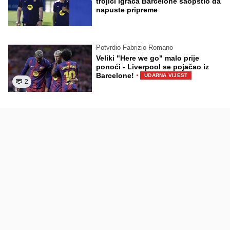
trojici igrača Barcelone saopštio da
napuste pripreme
Potvrdio Fabrizio Romano
Veliki "Here we go" malo prije
ponoći - Liverpool se pojačao iz
·
Barcelone!
UDARNA VIJEST
2