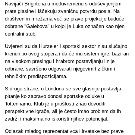
Navijači Brightona u međuvremenu s oduševljenjem
prate glasine i iščekuju zvaničnu potvrdu posla. Na
društvenim mrežama već se prave projekcije buduće
odbrane "Galebova" u kojoj je Luka označen kao njen
centralni stub.
Uvjereni su da Hurzeler i sportski sektor nisu slučajno
krenuli po ovog stopera i da će mu sistem igre, baziran
na visokom presingu i hrabrom postavljanju linije
odbrane, savršeno odgovarati njegovim fizičkim i
tehničkim predispozicijama.
S druge strane, u Londonu se sve glasnije postavlja
pitanje ko zapravo donosi sportske odluke u
Tottenhamu. Klub je u prošlosti znao dovoditi
perspektivne igrače, ali je često imao problem da ih
zadrži i maksimalno iskoristi njihov potencijal.
Odlazak mladog reprezentativca Hrvatske bez prave