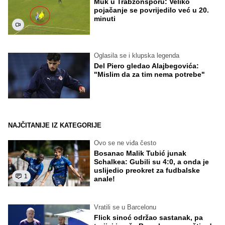
Muk u Trabzonsporu: Veliko
pojačanje se povrijedilo već u 20.
minuti
Oglasila se i klupska legenda
Del Piero gledao Alajbegovića:
"Mislim da za tim nema potrebe"
NAJČITANIJE IZ KATEGORIJE
Ovo se ne viđa često
Bosanac Malik Tubić junak
Schalkea: Gubili su 4:0, a onda je
uslijedio preokret za fudbalske
1
anale!
Vratili se u Barcelonu
Flick sinoć održao sastanak, pa