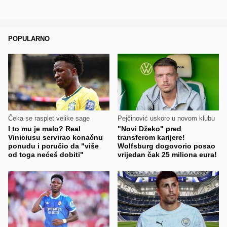
POPULARNO
Čeka se rasplet velike sage
Pejčinović uskoro u novom klubu
I to mu je malo? Real
"Novi Džeko" pred
Viniciusu servirao konačnu
transferom karijere!
ponudu i poručio da "više
Wolfsburg dogovorio posao
od toga nećeš dobiti"
vrijedan čak 25 miliona eura!