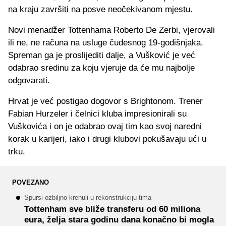
na kraju završiti na posve neočekivanom mjestu.
Novi menadžer Tottenhama Roberto De Zerbi, vjerovali
ili ne, ne računa na usluge čudesnog 19-godišnjaka.
Spreman ga je proslijediti dalje, a Vušković je već
odabrao sredinu za koju vjeruje da će mu najbolje
odgovarati.
Hrvat je već postigao dogovor s Brightonom. Trener
Fabian Hurzeler i čelnici kluba impresionirali su
Vuškovića i on je odabrao ovaj tim kao svoj naredni
korak u karijeri, iako i drugi klubovi pokušavaju ući u
trku.
POVEZANO
Spursi ozbiljno krenuli u rekonstrukciju tima
Tottenham sve bliže transferu od 60 miliona
eura, želja stara godinu dana konačno bi mogla