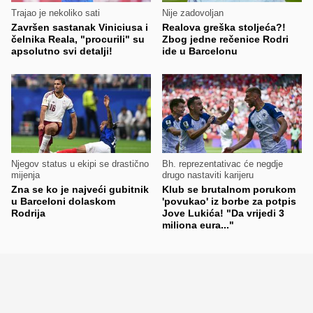
Trajao je nekoliko sati
Nije zadovoljan
Završen sastanak Viniciusa i
Realova greška stoljeća?!
čelnika Reala, "procurili" su
Zbog jedne rečenice Rodri
apsolutno svi detalji!
ide u Barcelonu
Njegov status u ekipi se drastično
Bh. reprezentativac će negdje
mijenja
drugo nastaviti karijeru
Zna se ko je najveći gubitnik
Klub se brutalnom porukom
u Barceloni dolaskom
'povukao' iz borbe za potpis
Rodrija
Jove Lukića! "Da vrijedi 3
miliona eura..."