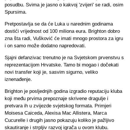
posudbu. Svima je jasno o kakvoj 'zvijeri' se radi, osim
Spursima.
Pretpostavlja se da će Luka u narednim godinama
dostići vrijednost od 100 miliona eura. Brighton dobro
zna šta radi, Vušković će imati mnogo prostora za igru
i on samo može dodatno napredovati.
Sjajni defanzivac trenutno je na Svjetskom prvenstvu s
reprezentacijom Hrvatske. Tamo bi mogao i dočekati
novi transfer koji je, sasvim sigurno, veliko
iznenađenje.
Brighton je posljednjih godina izgradio reputaciju kluba
koji među prvima prepoznaje skrivene dragulje i
pretvara ih u zvijezde svjetskog formata. Primjeri
Moisesa Caiceda, Alexisa Mac Allistera, Marca
Cucurelle i drugih jasno pokazuju koliko je pažljivo
skautiranje i strpljiv razvoj igrača u ovom klubu.