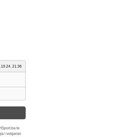
.10.24. 21:36
tSport.ba te
ja i vulgaran