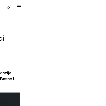
Otvori profil
Otvori meni
ci
encija
 Bosne i