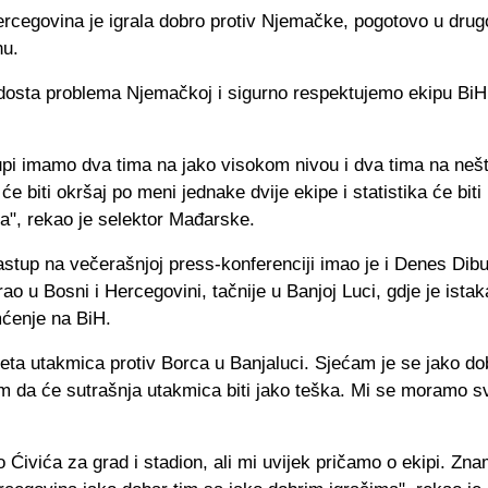
ercegovina je igrala dobro protiv Njemačke, pogotovo u dru
nu.
 dosta problema Njemačkoj i sigurno respektujemo ekipu BiH,
upi imamo dva tima na jako visokom nivou i dva tima na neš
će biti okršaj po meni jednake dvije ekipe i statistika će biti
a", rekao je selektor Mađarske.
tup na večerašnjoj press-konferenciji imao je i Denes Dibus
ao u Bosni i Hercegovini, tačnije u Banjoj Luci, gdje je ista
ćenje na BiH.
peta utakmica protiv Borca u Banjaluci. Sjećam je se jako do
 da će sutrašnja utakmica biti jako teška. Mi se moramo svi
 Ćivića za grad i stadion, ali mi uvijek pričamo o ekipi. Zna