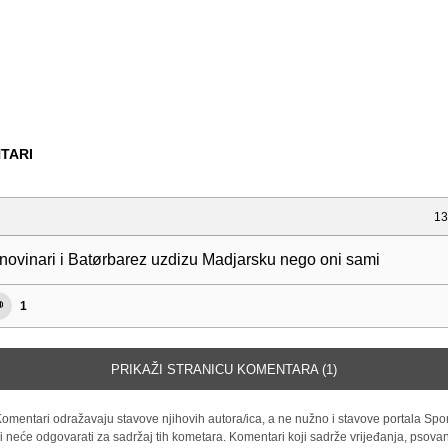
TARI
13
 novinari i Batørbarez uzdizu Madjarsku nego oni sami
1
PRIKAŽI STRANICU KOMENTARA (1)
omentari odražavaju stavove njihovih autora/ica, a ne nužno i stavove portala Spor
i neće odgovarati za sadržaj tih kometara. Komentari koji sadrže vrijeđanja, psovan