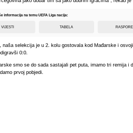
cegovina jako dobar tim sa jako dobrim igračima", rekao je
iše informacija na temu UEFA Liga nacija:
VIJESTI
TABELA
RASPOR
 naša selekcija je u 2. kolu gostovala kod Mađarske i osvoj
odigravši 0:0.
rske smo se do sada sastajali pet puta, imamo tri remija i 
adamo prvoj pobjedi.