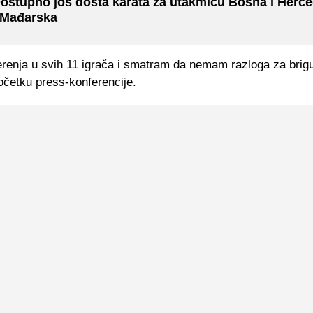
ostupno još dosta karata za utakmicu Bosna i Herc
 Mađarska
renja u svih 11 igrača i smatram da nemam razloga za brigu
očetku press-konferencije.