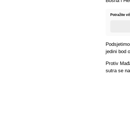
Bosna i Her
Potražite v
Podsjetimo,
jedini bod 
Protiv Mađa
sutra se n