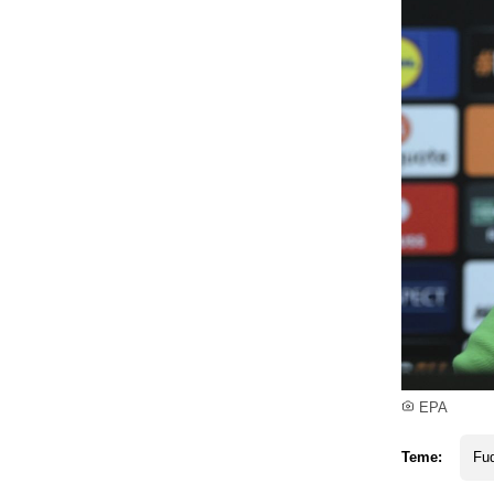
EPA
Teme:
Fud