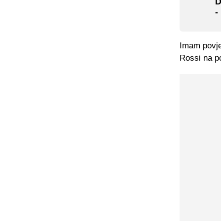
D
-
Imam povje
Rossi na p