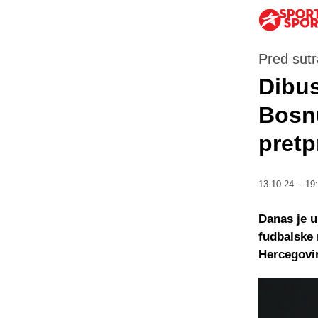
Pred sutr
Dibus
Bosnu
pretp
13.10.24. - 19
Danas je u
fudbalske 
Hercegovi