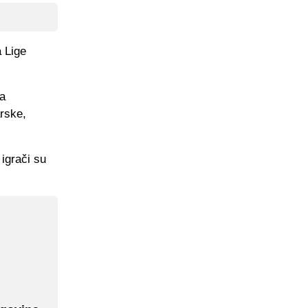
 Lige
ja
rske,
 igrači su