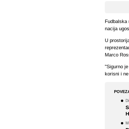
Fudbalska r
nacija ugos
U prostorij
reprezentac
Marco Ross
"Sigurno je
korisni i n
POVEZ
Di
S
H
M