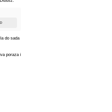
 Dibusz.
ED
ila do sada
dva poraza i