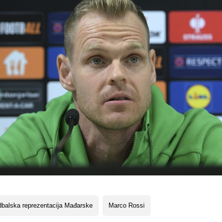
balska reprezentacija Mađarske
Marco Rossi