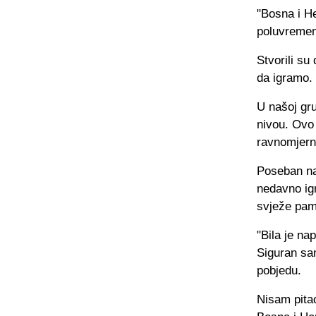
"Bosna i H
poluvreme
Stvorili su
da igramo.
U našoj gr
nivou. Ovo 
ravnomjern
Poseban nas
nedavno igr
svježe pam
"Bila je na
Siguran sam
pobjedu.
Nisam pitao