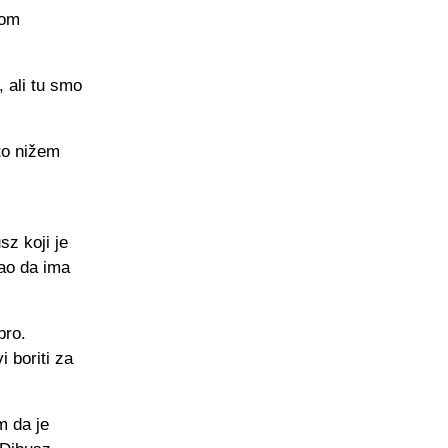
gom
 ali tu smo
to nižem
z koji je
kao da ima
bro.
 boriti za
m da je