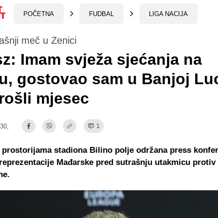
POČETNA
FUDBAL
LIGA NACIJA
ašnji meč u Zenici
z: Imam svježa sjećanja na
, gostovao sam u Banjoj Lu
rošli mjesec
:30,
1
 prostorijama stadiona Bilino polje održana press konfer
reprezentacije Mađarske pred sutrašnju utakmicu protiv
ne.