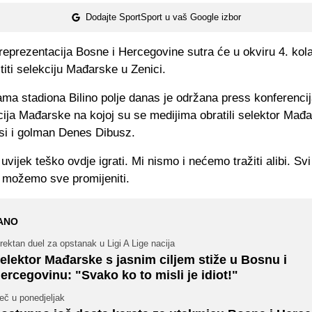
Dodajte SportSport u vaš Google izbor
eprezentacija Bosne i Hercegovine sutra će u okviru 4. kola
titi selekciju Mađarske u Zenici.
ama stadiona Bilino polje danas je održana press konferenci
ija Mađarske na kojoj su se medijima obratili selektor Mađa
i i golman Denes Dibusz.
 uvijek teško ovdje igrati. Mi nismo i nećemo tražiti alibi. Svi
e možemo sve promijeniti.
ANO
rektan duel za opstanak u Ligi A Lige nacija
elektor Mađarske s jasnim ciljem stiže u Bosnu i
ercegovinu: "Svako ko to misli je idiot!"
eč u ponedjeljak