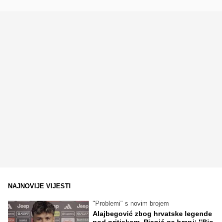
NAJNOVIJE VIJESTI
"Problemi" s novim brojem
Alajbegović zbog hrvatske legende
pod pritiskom, Pjanić ga brani: "Bio