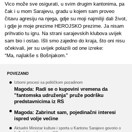
Vico može sve osigurati, u svim drugim kantonima, pa
čak i u mom Sarajevu, gradu u kojem sam proveo
čitavu agresiju na njega, gdje su moji najmiliji dali život,
i gdje je moje prezime HEROJSKO prezime. Ja nisam
prihvatio tu igru. Na strani sarajevskih klubova uvijek
sam bio i ostao. Išli smo zajedno do kraja, što oni nisu
očekivali, jer su uvijek polazili od one izreke:
“Ma, najlakše s Bošnjakom.”
POVEZANO
Izborni procesi sa političkom pozadinom
Magoda: Radi se o kupovini vremena da
"fantomska udruženja" pruže podršku
predstavnicima iz RS
Magoda: Zabrinut sam, pojedinačni interesi
ispred volje većine
Aktuelni Ministar kulture i sporta u Kantonu Sarajevo govorio o