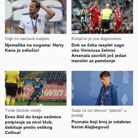
Gdje će nastaviti karijeru
Konačno je sve dogovoreno
Njemačka na nogama: Harry
Dok se čeka rasplet sage
Kane je odlučio!
oko Viniciusa čelnici
Arsenala završili još jedan
transfer za pamćenje
Tvrde škotski mediji
Sada će ovi dresovi "planuti" u
prodaji
Enes Alić do kraja sedmice
Poznato koji broj je odabrao
potpisuje za novi klub,
Kerim Alajbegović
debituje protiv velikog
Celtica!