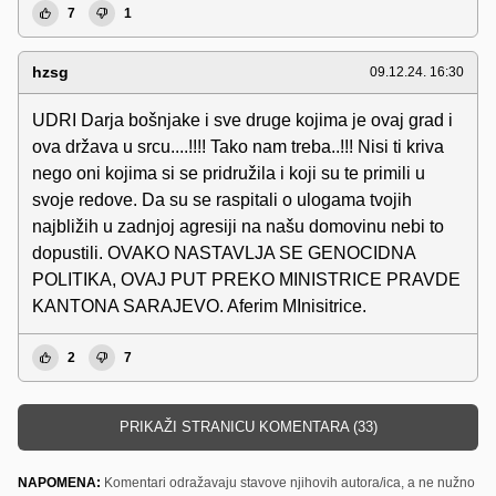
7
1
hzsg
09.12.24. 16:30
UDRI Darja bošnjake i sve druge kojima je ovaj grad i
ova država u srcu....!!!! Tako nam treba..!!! Nisi ti kriva
nego oni kojima si se pridružila i koji su te primili u
svoje redove. Da su se raspitali o ulogama tvojih
najbližih u zadnjoj agresiji na našu domovinu nebi to
dopustili. OVAKO NASTAVLJA SE GENOCIDNA
POLITIKA, OVAJ PUT PREKO MINISTRICE PRAVDE
KANTONA SARAJEVO. Aferim MInisitrice.
2
7
PRIKAŽI STRANICU KOMENTARA (33)
NAPOMENA:
Komentari odražavaju stavove njihovih autora/ica, a ne nužno