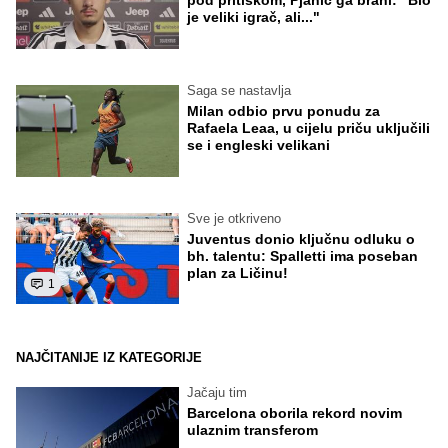
je veliki igrač, ali..."
Saga se nastavlja
Milan odbio prvu ponudu za
Rafaela Leaa, u cijelu priču uključili
se i engleski velikani
Sve je otkriveno
Juventus donio ključnu odluku o
bh. talentu: Spalletti ima poseban
plan za Ličinu!
1
NAJČITANIJE IZ KATEGORIJE
Jačaju tim
Barcelona oborila rekord novim
ulaznim transferom