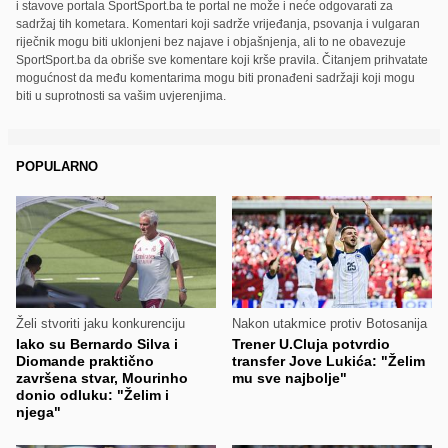
i stavove portala SportSport.ba te portal ne može i neće odgovarati za
sadržaj tih kometara. Komentari koji sadrže vrijeđanja, psovanja i vulgaran
riječnik mogu biti uklonjeni bez najave i objašnjenja, ali to ne obavezuje
SportSport.ba da obriše sve komentare koji krše pravila. Čitanjem prihvatate
mogućnost da među komentarima mogu biti pronađeni sadržaji koji mogu
biti u suprotnosti sa vašim uvjerenjima.
POPULARNO
Želi stvoriti jaku konkurenciju
Nakon utakmice protiv Botosanija
Iako su Bernardo Silva i
Trener U.Cluja potvrdio
Diomande praktično
transfer Jove Lukića: "Želim
završena stvar, Mourinho
mu sve najbolje"
donio odluku: "Želim i
njega"