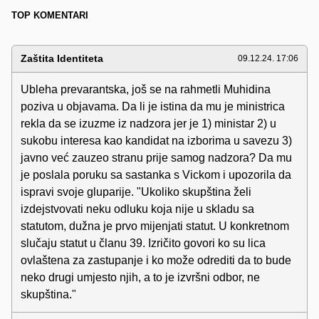
TOP KOMENTARI
Zaštita Identiteta
09.12.24. 17:06
Ubleha prevarantska, još se na rahmetli Muhidina
poziva u objavama. Da li je istina da mu je ministrica
rekla da se izuzme iz nadzora jer je 1) ministar 2) u
sukobu interesa kao kandidat na izborima u savezu 3)
javno već zauzeo stranu prije samog nadzora? Da mu
je poslala poruku sa sastanka s Vickom i upozorila da
ispravi svoje gluparije. "Ukoliko skupština želi
izdejstvovati neku odluku koja nije u skladu sa
statutom, dužna je prvo mijenjati statut. U konkretnom
slučaju statut u članu 39. Izričito govori ko su lica
ovlaštena za zastupanje i ko može odrediti da to bude
neko drugi umjesto njih, a to je izvršni odbor, ne
skupština."