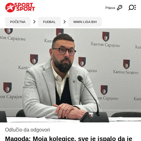
Prijava
Otvori profi
Ot
POČETNA
FUDBAL
WWIN LIGA BIH
Odlučio da odgovori
Magoda: Moja kolegice, sve je ispalo da je