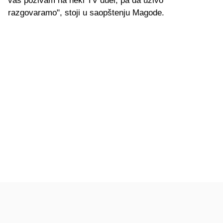
vas pozivam na neki TV duel, pa da uživo
razgovaramo", stoji u saopštenju Magode.