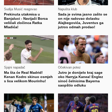
Sudija Musić reagovao
Napušta klub
Prekinuta utakmica u
Sada je svima jasno zašto se
Banjaluci - Navijači Borca
on nije radovao dolasku
veličali zločinca Ratka
Alajbegovića, Juventus ga
Mladića!
jutros odmah prodao!
Sjajni napadač
Očekivan potez
Ma šta će Real Madrid!
Jutro je donijelo kraj sage
Kenan Kodro skinuo osmjeh
oko Harryja Kanea! Englez
s lica velikom Mourinhu!
sinoć čelnicima Bayerna
saopštio odluku