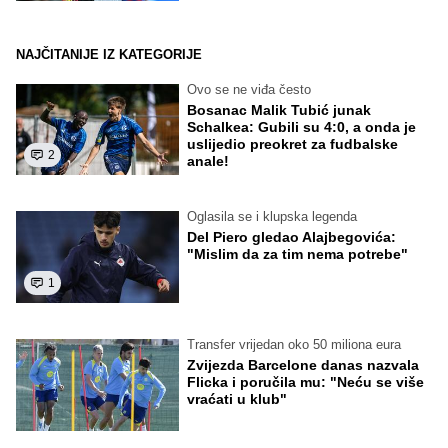
NAJČITANIJE IZ KATEGORIJE
Ovo se ne viđa često
Bosanac Malik Tubić junak
Schalkea: Gubili su 4:0, a onda je
uslijedio preokret za fudbalske
2
anale!
Oglasila se i klupska legenda
Del Piero gledao Alajbegovića:
"Mislim da za tim nema potrebe"
1
Transfer vrijedan oko 50 miliona eura
Zvijezda Barcelone danas nazvala
Flicka i poručila mu: "Neću se više
vraćati u klub"