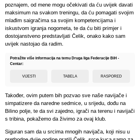
poznajem, od mene mogu očekivati da ću uvijek davati
maksimum na svakom treningu, da ću pomagati svojim
mlađim saigračima sa svojim kompetencijama i
iskustvom igranja nogometa, te da ću biti primjer i
dostojanstveno predstavljati Čelik, onako kako sam
uvijek nastojao da radim.
Potražite više informacija na temu Druga liga Federacije BiH -
Centar:
VIJESTI
TABELA
RASPORED
Također, ovim putem bih pozvao sve naše navijače i
simpatizere da naredne sedmice, u srijedu, dođu na
Bilino polje, te da svi zajedno, igrači na terenu i navijači
s tribina, pokažemo da živimo za ovaj klub.
Siguran sam da u srcima mnogih navijača, koji nisu u
prethodne dvije godine pratili Čelik, srce kuca samo za