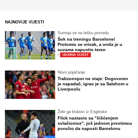
NAJNOVIJE VIJESTI
Sumnja se na tešku povredu
Šok na treningu Barcelone!
Prolomio se vrisak, a onda je u
suzama napustio teren
·
UDARNA VIJEST
Novo pojačanje
Trabzonspor ne staje: Dogovoren
je napadač, igrao je sa Salahom u
Liverpoolu
Žele ga klubovi iz Engleske
Flick nastavio sa "čišćenjem
svlačionice", još jednom prvotimcu
poručio da napusti Barcelonu