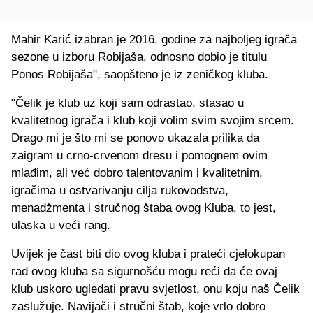
Mahir Karić izabran je 2016. godine za najboljeg igrača
sezone u izboru Robijaša, odnosno dobio je titulu
Ponos Robijaša", saopšteno je iz zeničkog kluba.
"Čelik je klub uz koji sam odrastao, stasao u
kvalitetnog igrača i klub koji volim svim svojim srcem.
Drago mi je što mi se ponovo ukazala prilika da
zaigram u crno-crvenom dresu i pomognem ovim
mlađim, ali već dobro talentovanim i kvalitetnim,
igračima u ostvarivanju cilja rukovodstva,
menadžmenta i stručnog štaba ovog Kluba, to jest,
ulaska u veći rang.
Uvijek je čast biti dio ovog kluba i prateći cjelokupan
rad ovog kluba sa sigurnošću mogu reći da će ovaj
klub uskoro ugledati pravu svjetlost, onu koju naš Čelik
zaslužuje. Navijači i stručni štab, koje vrlo dobro