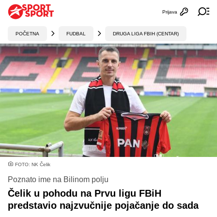
Prijava
Otvori profi
Ot
POČETNA
FUDBAL
DRUGA LIGA FBIH (CENTAR)
FOTO: NK Čelik
Poznato ime na Bilinom polju
Čelik u pohodu na Prvu ligu FBiH
predstavio najzvučnije pojačanje do sada