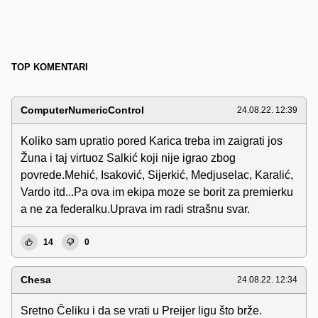
TOP KOMENTARI
ComputerNumericControl
24.08.22. 12:39
Koliko sam upratio pored Karica treba im zaigrati jos
Žuna i taj virtuoz Salkić koji nije igrao zbog
povrede.Mehić, Isaković, Sijerkić, Medjuselac, Karalić,
Vardo itd...Pa ova im ekipa moze se borit za premierku
a ne za federalku.Uprava im radi strašnu svar.
14
0
Chesa
24.08.22. 12:34
Sretno Čeliku i da se vrati u Preijer ligu što brže.